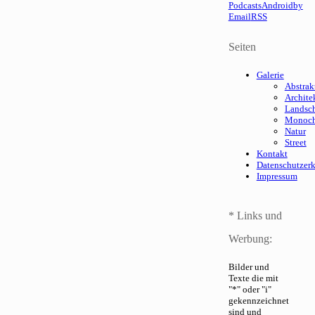
Podcasts
Android
by
Email
RSS
Seiten
Galerie
Abstrak
Archite
Landsch
Monoc
Natur
Street
Kontakt
Datenschutzer
Impressum
* Links und
Werbung:
Bilder und
Texte die mit
"*" oder "i"
gekennzeichnet
sind und