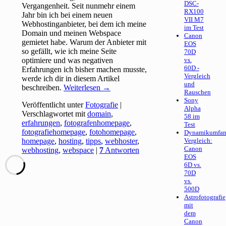
DSC-
Vergangenheit. Seit nunmehr einem
RX100
Jahr bin ich bei einem neuen
VII M7
Webhostinganbieter, bei dem ich meine
im Test
Domain und meinen Webspace
Canon
gemietet habe. Warum der Anbieter mit
EOS
so gefällt, wie ich meine Seite
70D
optimiere und was negativen
vs.
60D -
Erfahrungen ich bisher machen musste,
Vergleich
werde ich dir in diesem Artikel
und
beschreiben.
Weiterlesen
→
Rauschen
Sony
Veröffentlicht unter
Fotografie
|
Alpha
Verschlagwortet mit
domain
,
58 im
erfahrungen
,
fotografenhomepage
,
Test
fotografiehomepage
,
fotohomepage
,
Dynamikumfan
homepage
,
hosting
,
tipps
,
webhoster
,
Vergleich:
Canon
webhosting
,
webspace
|
7
Antworten
EOS
6D vs.
70D
vs.
500D
Astrofotografie
mit
dem
Canon