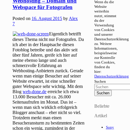
Webhosting – Domain und
Wenn du die
Webspace für Fotografen
Website
weiterhin
nutzt, stimmst
Posted on
16. August 2015
by
Alex
du der
7
Verwendung
von Cookies
Eigentlich betrifft
und unserer
dieses Thema nicht nur Fotografen. Da
Datenschutzerklärung
zu. Weitere
ich aber in der Hauptsache diesen
Informationen,
Fotoblog betreibe und das aktiv seit
beispielsweise
über fünf Jahren, greife ich hier auf
zur Kontrolle
meine ebenso lange und auch
von Cookies,
schmerzvolle Erfahrung an
findest du
Webhosting-Anbietern zurück. Gerade
hier:
wenn man einige Besucher auf seiner
Datenschutzerklärung
Website erwartet, ist eine schneller
Suchen
guter Webspace sehr wichtig. Mit dem
Blog
web-done.de
erreiche ich etwa
13.000 Besucher mit ca. 26.000
Seitenaufrufen im Monat. Das ist –
Beliebte
wenn man sich wirklich erfolgreich
Blogger anschaut – eher nicht so viel.
Artikel
Trotzdem merkt man einen
Besucheransturm zu bestimmten Zeiten
Sony
schon ein wenig, zumindest in der