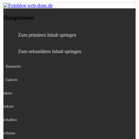
Fotografie, Blog, Lightroom, Tests,
Fotoblog web-done.de
Hauptmenü
Canon, Nikon, Sony
Zum primären Inhalt springen
Zum sekundären Inhalt springen
Startseite
Galerie
traktes
hitektur
ndschaften
nochrom