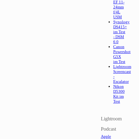
EF 11-
24mm
f/4L
USM
Synology
DS415+
im Test
- DSM
6.0
Canon
Powershot
G5X
im Test
Lightroom
Screencast
-
Escalator
Nikon
D5300
Kit im
Test
Lightroom
Podcast
Apple