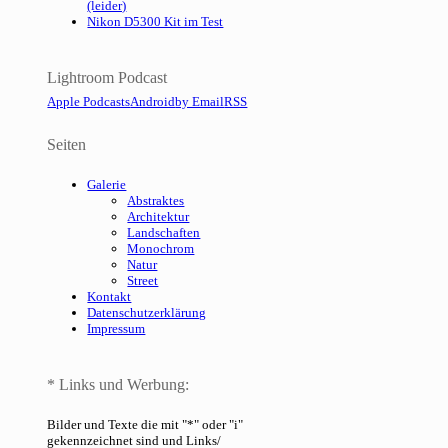
(leider)
Nikon D5300 Kit im Test
Lightroom Podcast
Apple Podcasts
Android
by Email
RSS
Seiten
Galerie
Abstraktes
Architektur
Landschaften
Monochrom
Natur
Street
Kontakt
Datenschutzerklärung
Impressum
* Links und Werbung:
Bilder und Texte die mit "*" oder "i"
gekennzeichnet sind und Links/