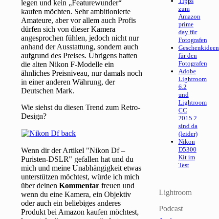
Tipps
legen und kein „Featurewunder“
zum
kaufen möchten. Sehr ambitionierte
Amazon
Amateure, aber vor allem auch Profis
prime
dürfen sich von dieser Kamera
day für
angesprochen fühlen, jedoch nicht nur
Fotografen
anhand der Ausstattung, sondern auch
Geschenkideen
aufgrund des Preises. Übrigens hatten
für den
Fotografen
die alten Nikon F-Modelle ein
Adobe
ähnliches Preisniveau, nur damals noch
Lightroom
in einer anderen Währung, der
6.2
Deutschen Mark.
und
Lightroom
Wie siehst du diesen Trend zum Retro-
CC
Design?
2015.2
sind da
(leider)
Nikon
D5300
Wenn dir der Artikel "Nikon Df –
Kit im
Puristen-DSLR" gefallen hat und du
Test
mich und meine Unabhängigkeit etwas
unterstützen möchtest, würde ich mich
über deinen
Kommentar
freuen und
Lightroom
wenn du eine Kamera, ein Objektiv
oder auch ein beliebiges anderes
Podcast
Produkt bei Amazon kaufen möchtest,