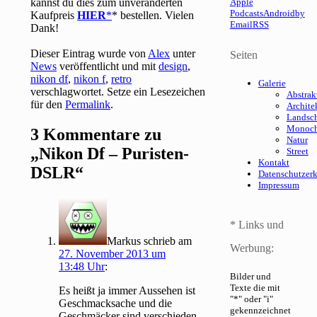
kannst du dies zum unveränderten
Apple
Podcasts
Android
by
Kaufpreis
HIER
* bestellen. Vielen
Email
RSS
Dank!
Dieser Eintrag wurde von
Alex
unter
Seiten
News
veröffentlicht und mit
design
,
nikon df
,
nikon f
,
retro
Galerie
verschlagwortet. Setze ein Lesezeichen
Abstrak
für den
Permalink
.
Archite
Landsch
Monoc
3 Kommentare zu
Natur
„
Nikon Df – Puristen-
Street
Kontakt
DSLR
“
Datenschutzer
Impressum
* Links und
Markus
schrieb
am
Werbung:
27. November 2013 um
13:48 Uhr
:
Bilder und
Texte die mit
Es heißt ja immer Aussehen ist
"*" oder "i"
Geschmacksache und die
gekennzeichnet
Geschmäcker sind verschieden.