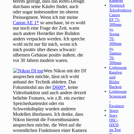
Kameras
bereits gezeigt, dass das Retro-Design
Vergleich
durchaus seine Käufer findet, auch
Teleobjektive
oder sogar insbesondere im oberen
Canon
Preissegment. Wenn ich mir meine
EF 75-
Canon AE 1
so anschaue, ist es wohl
300mm
nur noch eine Frage der Zeit, wann
vs.
auch andere Hersteller ihre Boliden
Sigma
anders verpacken werden. Ich spreche
70-
300mm
wohl nicht nur für mich, wenn ich
vs.
mich positiv über dieses schwarz/
Tamron
silbernen Gehäuse positiv äußere, die
70-
vor 30 Jahren modern waren.
300mm
Lightroom
Wen Nikon mit der Df
Katalog
ansprechen möchte, lässt sich wohl
und
anhand der Technik ableiten. Das
Bilder
Backup
Fokusmodul aus der
D600
, keine
Lightroom
Videofunktion und auch andere derzeit
Screencast
beliebte Features, wie z.B. ein zweiter
-
Speicherkartenslot oder ein
Escalator
Schwenkdisplay wurden anderen
Street
Modellen überlassen. Ich denke, dass
Sony
Nikon hiermit die Fotoenthusiasten
DSC-
ansprechen möchte, die Wert auf die
HX50
im Test
wesentlichen Funktionen einer Kamera