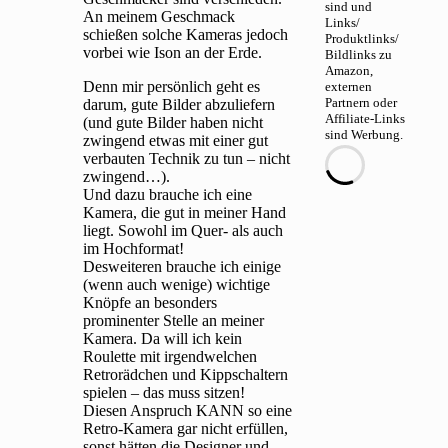
sind und
An meinem Geschmack
Links/
schießen solche Kameras jedoch
Produktlinks/
vorbei wie Ison an der Erde.
Bildlinks zu
Amazon,
Denn mir persönlich geht es
externen
Partnern oder
darum, gute Bilder abzuliefern
Affiliate-Links
(und gute Bilder haben nicht
sind Werbung.
zwingend etwas mit einer gut
verbauten Technik zu tun – nicht
zwingend…).
Und dazu brauche ich eine
Kamera, die gut in meiner Hand
liegt. Sowohl im Quer- als auch
im Hochformat!
Desweiteren brauche ich einige
(wenn auch wenige) wichtige
Knöpfe an besonders
prominenter Stelle an meiner
Kamera. Da will ich kein
Roulette mit irgendwelchen
Retrorädchen und Kippschaltern
spielen – das muss sitzen!
Diesen Anspruch KANN so eine
Retro-Kamera gar nicht erfüllen,
sonst hätten die Designer und