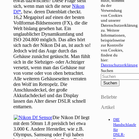
etwas dazwischen? Diese Frage stellt
nutzt, stimmst
du der
sich, wenn man sich die neue
Nikon
Verwendung
Df
, bzw. deren Datenblatt checkt.
von Cookies
16,2 Megapixel auf einen der besten
und unserer
Vollformat-Bildsensoren (FX), die die
Datenschutzerklärung
Welt bislang gesehen hat. Ein
zu. Weitere
unglaublicher Dynamikumfang und
Informationen,
ISO 204.800 möglich. Das alles hört
beispielsweise
sich nach der Nikon D4 an, ist auch so!
zur Kontrolle
von Cookies,
Jedoch wird das Auge durch das
findest du
Gehäuse zunächst getäuscht. Man fühlt
hier:
sich in die Siebziger- oder Achtziger
Datenschutzerklärung
versetzt, wenn man das Gehäuse nur
Suchen
von vorne oder von oben betrachtet.
Alle weiteren Gehäuseseiten verraten
den Wolf im Retropelz. Die
Anschlussdeckel, der große
Akkufachdeckel und das Display
Beliebte
lassen das Alter dieser DSLR schnell
enttarnen.
Artikel
Die Nikon Df liegt
DIE
mit dem 50mm 1.8 preislich bei etwa
Handschlaufe
3.000 €. Andere Hersteller, wie z.B.
für
Olympus, Samsung oder Fuji haben
DSLR-