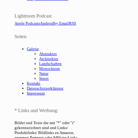
Lightroom Podcast
Apple Podcasts
Android
by Email
RSS
Seiten
Galerie
Abstraktes
Architektur
Landschaften
Monochrom
Natur
Street
Kontakt
Datenschutzerklärung
Impressum
* Links und Werbung:
Bilder und Texte die mit "*" oder "i"
gekennzeichnet sind und Links/
Produktlinks/ Bildlinks zu Amazon,
externen Partnern oder Affiliate-Links