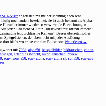
y SLT-A58
angetestet, mit meiner Meinung nach sehr
häufig noch anders bezeichnet, sie ist auch bekannt als Alpha
e Hersteller immer wieder so verwirrende Bezeichnungen
 Auf jeden Fall steht SLT für
„single-lens translucent camera“
,
 „einäugige teildurchlässige Kamera“. Besser übersetzt soll es
em Spiegel
stehen, der eben nicht mit jeder Auslösung
 dort bleibt wo er ist: vor dem Bildsensor.
Weiterlesen
→
agwortet mit
700d
,
alpha58
,
beispielbilder
,
bildrauschen
,
canon
,
ahrungen
,
erfahrungsbericht
,
nikon
,
rauschen
,
review
,
58
,
sony
,
sony a58
,
sony alpha
,
sony alpha slt
,
sony58
,
sonya58
,
ten