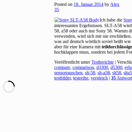
Posted on
18. Januar 2014
by
Alex
35
Ich habe die
Son
interessanten Ergebnissen. SLT-A58 wird 
58, a58 oder auch nur Sony 58. Warum di
verwenden, wird sich mir nie erschließen.
was auf deutsch wörtlich soviel heißt wie
aber für eine Kamera mit
teildurchlässig
hochklappen muss, sondern bei jedem Foto
Veröffentlicht unter
Testberichte
|
Verschl
compare
,
comparison
,
d3300
,
d5300
,
erf
sensorrauschen
,
slt-58
,
slt-a58
,
slt58
,
slta
testbilder
,
testreihe
,
vergleich
|
35
Antwor