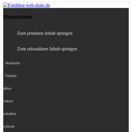
Fotografie, Blog, Lightroom, Tests,
Fotoblog web-done.de
Hauptmenü
Canon, Nikon, Sony
Zum primären Inhalt springen
Zum sekundären Inhalt springen
Startseite
Galerie
traktes
hitektur
ndschaften
nochrom