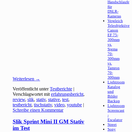
Handschlaufe
für
DSLR-
Kameras
Vergleich
Teleobjektive
Canon
EF 75-
300mm
vs.
Sigma
70-
300mm
vs.
Tamron
70-
300mm
Weiterlesen
→
Lightroom
Katalog
Veröffentlicht unter
Testberichte
|
und
Verschlagwortet mit
erfahrungsbericht
,
Bilder
review
,
slik
,
stativ
,
stative
,
test
,
Backup
testbericht
,
tischstativ
,
video
,
youtube
|
Lightroom
Schreibe einen Kommentar
Screencast
-
Escalator
Slik Sprint Mini II GM Stativ
Street
im Test
Sony