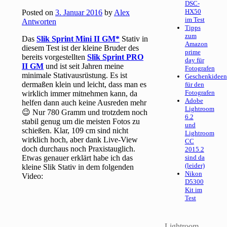
DSC-
HX50
Posted on
3. Januar 2016
by
Alex
im Test
Antworten
Tipps
zum
Das
Slik Sprint Mini II GM
Stativ in
Amazon
diesem Test ist der kleine Bruder des
prime
bereits vorgestellten
Slik Sprint PRO
day für
II GM
und ist seit Jahren meine
Fotografen
minimale Stativausrüstung. Es ist
Geschenkideen
dermaßen klein und leicht, dass man es
für den
Fotografen
wirklich immer mitnehmen kann, da
Adobe
helfen dann auch keine Ausreden mehr
Lightroom
😉 Nur 780 Gramm und trotzdem noch
6.2
stabil genug um die meisten Fotos zu
und
schießen. Klar, 109 cm sind nicht
Lightroom
wirklich hoch, aber dank Live-View
CC
doch durchaus noch Praxistauglich.
2015.2
Etwas genauer erklärt habe ich das
sind da
(leider)
kleine Slik Stativ in dem folgenden
Nikon
Video:
D5300
Kit im
Test
Lightroom