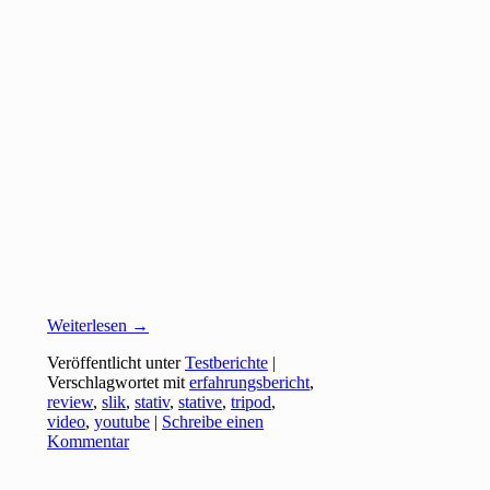
Weiterlesen
→
Veröffentlicht unter
Testberichte
|
Verschlagwortet mit
erfahrungsbericht
,
review
,
slik
,
stativ
,
stative
,
tripod
,
video
,
youtube
|
Schreibe einen
Kommentar