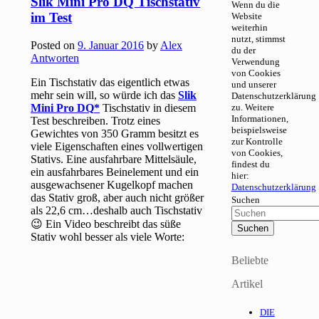
Slik Mini Pro DQ Tischstativ
Wenn du die
im Test
Website
weiterhin
nutzt, stimmst
Posted on
9. Januar 2016
by
Alex
du der
Antworten
Verwendung
von Cookies
Ein Tischstativ das eigentlich etwas
und unserer
mehr sein will, so würde ich das
Slik
Datenschutzerklärung
Mini Pro DQ
Tischstativ in diesem
zu. Weitere
Informationen,
Test beschreiben. Trotz eines
beispielsweise
Gewichtes von 350 Gramm besitzt es
zur Kontrolle
viele Eigenschaften eines vollwertigen
von Cookies,
Stativs. Eine ausfahrbare Mittelsäule,
findest du
ein ausfahrbares Beinelement und ein
hier:
ausgewachsener Kugelkopf machen
Datenschutzerklärung
das Stativ groß, aber auch nicht größer
Suchen
als 22,6 cm…deshalb auch Tischstativ
😉 Ein Video beschreibt das süße
Stativ wohl besser als viele Worte:
Beliebte
Artikel
DIE