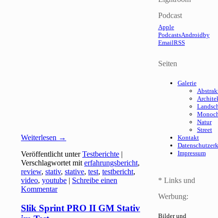
Podcast
Apple
Podcasts
Android
by
Email
RSS
Seiten
Galerie
Abstrak
Archite
Landsch
Monoc
Natur
Street
Weiterlesen
→
Kontakt
Datenschutzer
Impressum
Veröffentlicht unter
Testberichte
|
Verschlagwortet mit
erfahrungsbericht
,
review
,
stativ
,
stative
,
test
,
testbericht
,
video
,
youtube
|
Schreibe einen
* Links und
Kommentar
Werbung:
Slik Sprint PRO II GM Stativ
Bilder und