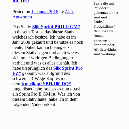
im Test
Texte die mit
"*" oder "i"
Posted on
1. Januar 2016
by
Alex
gekennzeichnet
Antworten
sind und
Links/
Das Stativ
Slik Sprint PRO II GM
Produktlinks/
Bildlinks zu
in diesem Test ist das älteste Stativ
Amazon,
welches ich besitze. Ich habe es im
externen
Jahr 2009 gekauft und benutze es noch
Partnern oder
heute. Daher kann ich einiges zu
Affiliate-Links
diesem Stativ sagen und auch wie es
sind Werbung.
sich unter widrigen Bedingungen
verhält und was es alles aushält. Ich
habe ursprünglich das
Slik Sprint Pro
EZ
gekauft, was aufgrund des
schweren 3-Wege-Kopfes mit
dem
Kugelkopf SBH-100 DQ
umgerüstet habe, sodass es nun quasi
ein Sprint Pro II GM ist. Was ich von
diesem Stativ halte, habe ich in dem
folgenden Video erklärt: