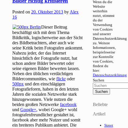
Bilder richtig kritisieren
Wenn du die
Website
weiterhin
Posted on
20. Oktober 2013
by
Alex
nutzt, stimmst
16
du der
Verwendung
Dieser Beitrag
von Cookies
beschäftigt sich mit dem Thema
und unserer
Bildkritik, logischerweise aus der Sicht
Datenschutzerklärung
des Bildbetrachters, aber auch wie
zu. Weitere
seine Kritik beim Fotografen ankommt.
Informationen,
beispielsweise
Nahezu jeder, der das Internet
zur Kontrolle
hinsichtlich der Fotografie nutzt, hat
von Cookies,
schon andere Bilder bewertet oder
findest du
seine eigenen Bilder bewerten lassen.
hier:
Neben den üblichen verdächtigen
Datenschutzerklärung
Bildercommunities, wie
flickr
oder
Suchen
500px
und den einschlägigen
Fotografieforen, haben in den letzten
Jahren die sozialen Netzwerke stark
hinzugewonnen. Viele nutzen die
beiden großen Netzwerke
facebook
Beliebte
und
Google+
, wobei Google+ wohl
Artikel
fotografenfreundlicher gestaltet ist,
facebook aber mehr Nutzer und somit
ein breiteres Publikum anbietet. Die
Street