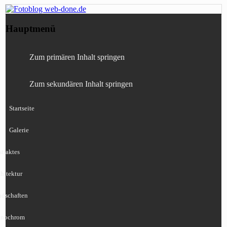
Fotografie, Blog, Lightroom, Tests,
Fotoblog web-done.de
Hauptmenü
Canon, Nikon, Sony
Zum primären Inhalt springen
Zum sekundären Inhalt springen
Startseite
Galerie
traktes
hitektur
ndschaften
nochrom