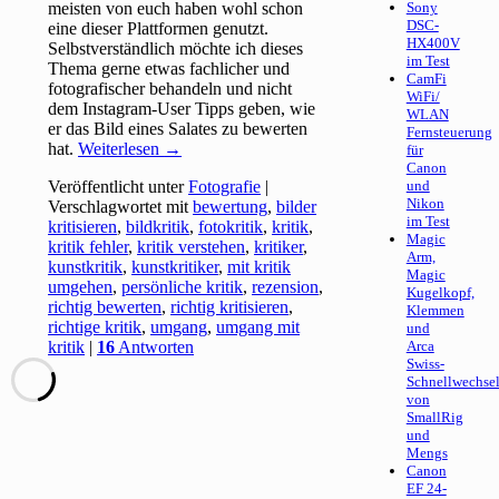
meisten von euch haben wohl schon
Sony
DSC-
eine dieser Plattformen genutzt.
HX400V
Selbstverständlich möchte ich dieses
im Test
Thema gerne etwas fachlicher und
CamFi
fotografischer behandeln und nicht
WiFi/
dem Instagram-User Tipps geben, wie
WLAN
er das Bild eines Salates zu bewerten
Fernsteuerung
hat.
Weiterlesen
→
für
Canon
Veröffentlicht unter
Fotografie
|
und
Nikon
Verschlagwortet mit
bewertung
,
bilder
im Test
kritisieren
,
bildkritik
,
fotokritik
,
kritik
,
Magic
kritik fehler
,
kritik verstehen
,
kritiker
,
Arm,
kunstkritik
,
kunstkritiker
,
mit kritik
Magic
umgehen
,
persönliche kritik
,
rezension
,
Kugelkopf,
richtig bewerten
,
richtig kritisieren
,
Klemmen
richtige kritik
,
umgang
,
umgang mit
und
kritik
|
16
Antworten
Arca
Swiss-
Schnellwechsel
von
SmallRig
und
Mengs
Canon
EF 24-