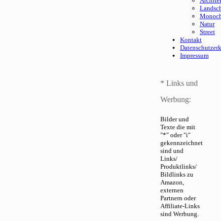
Archite
Landsch
Monoc
Natur
Street
Kontakt
Datenschutzer
Impressum
* Links und
Werbung:
Bilder und
Texte die mit
"*" oder "i"
gekennzeichnet
sind und
Links/
Produktlinks/
Bildlinks zu
Amazon,
externen
Partnern oder
Affiliate-Links
sind Werbung.