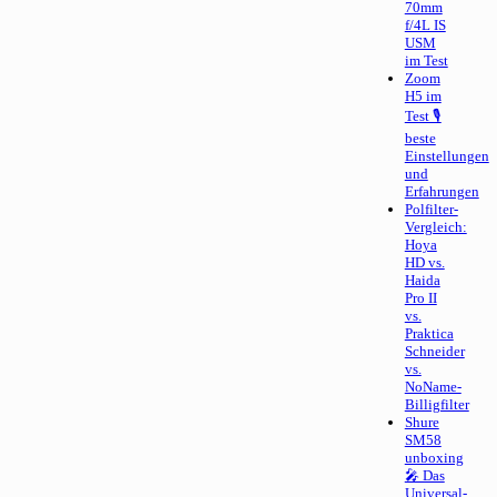
70mm
f/4L IS
USM
im Test
Zoom
H5 im
Test 🎙
beste
Einstellungen
und
Erfahrungen
Polfilter-
Vergleich:
Hoya
HD vs.
Haida
Pro II
vs.
Praktica
Schneider
vs.
NoName-
Billigfilter
Shure
SM58
unboxing
🎤 Das
Universal-