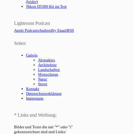
(leider)
Nikon D5300 Kit im Test
Lightroom Podcast
Apple Podcasts
Android
by Email
RSS
Seiten
Galerie
Abstraktes
Architektur
Landschaften
Monochrom
Natur
Street
Kontakt
Datenschutzerklärung
Impressum
* Links und Werbung:
Bilder und Texte die mit "*" oder "i"
gekennzeichnet sind und Links/