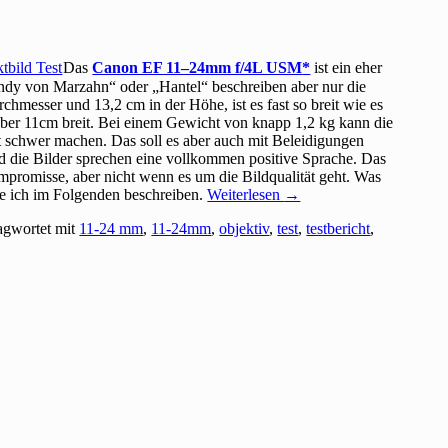
Das
Canon EF 11–24mm f/4L USM
ist ein eher
ndy von Marzahn“ oder „Hantel“ beschreiben aber nur die
hmesser und 13,2 cm in der Höhe, ist es fast so breit wie es
r über 11cm breit. Bei einem Gewicht von knapp 1,2 kg kann die
schwer machen. Das soll es aber auch mit Beleidigungen
d die Bilder sprechen eine vollkommen positive Sprache. Das
promisse, aber nicht wenn es um die Bildqualität geht. Was
de ich im Folgenden beschreiben.
Weiterlesen
→
agwortet mit
11-24 mm
,
11-24mm
,
objektiv
,
test
,
testbericht
,