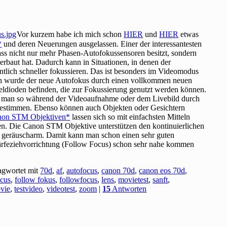
Vor kurzem habe ich mich schon
HIER
und
HIER
etwas
und deren Neuerungen ausgelassen. Einer der interessantesten
ass nicht nur mehr Phasen-Autofokussensoren besitzt, sondern
baut hat. Dadurch kann in Situationen, in denen der
tlich schneller fokussieren. Das ist besonders im Videomodus
sch wurde der neue Autofokus durch einen vollkommen neuen
eldioden befinden, die zur Fokussierung genutzt werden können.
 man so während der Videoaufnahme oder dem Livebild durch
bestimmen. Ebenso können auch Objekten oder Gesichtern
non STM Objektiven
lassen sich so mit einfachsten Mitteln
llen. Die Canon STM Objektive unterstützen den kontinuierlichen
d geräuscharm. Damit kann man schon einen sehr guten
ärfeziehvorrichtung (Follow Focus) schon sehr nahe kommen
agwortet mit
70d
,
af
,
autofocus
,
canon 70d
,
canon eos 70d
,
ocus
,
follow fokus
,
followfocus
,
lens
,
movietest
,
sanft
,
ovie
,
testvideo
,
videotest
,
zoom
|
15
Antworten