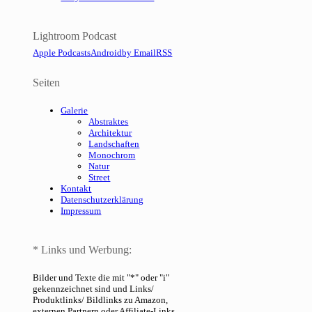
Lightroom Podcast
Apple Podcasts
Android
by Email
RSS
Seiten
Galerie
Abstraktes
Architektur
Landschaften
Monochrom
Natur
Street
Kontakt
Datenschutzerklärung
Impressum
* Links und Werbung:
Bilder und Texte die mit "*" oder "i"
gekennzeichnet sind und Links/
Produktlinks/ Bildlinks zu Amazon,
externen Partnern oder Affiliate-Links