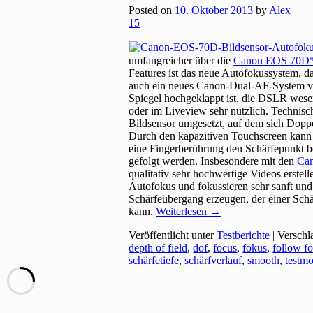
Posted on
10. Oktober 2013
by
Alex
15
umfangreicher über die
Canon EOS 70D
Features ist das neue Autofokussystem, d
auch ein neues Canon-Dual-AF-System ver
Spiegel hochgeklappt ist, die DSLR wesen
oder im Liveview sehr nützlich. Techni
Bildsensor umgesetzt, auf dem sich Dopp
Durch den kapazitiven Touchscreen kann
eine Fingerberührung den Schärfepunkt 
gefolgt werden. Insbesondere mit den
Ca
qualitativ sehr hochwertige Videos erste
Autofokus und fokussieren sehr sanft un
Schärfeübergang erzeugen, der einer Sch
kann.
Weiterlesen
→
Veröffentlicht unter
Testberichte
|
Verschl
depth of field
,
dof
,
focus
,
fokus
,
follow f
schärfetiefe
,
schärfverlauf
,
smooth
,
testm