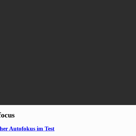
focus
her Autofokus im Test