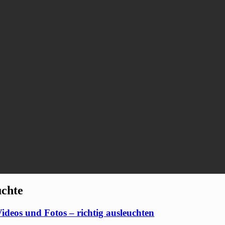
uchte
deos und Fotos – richtig ausleuchten