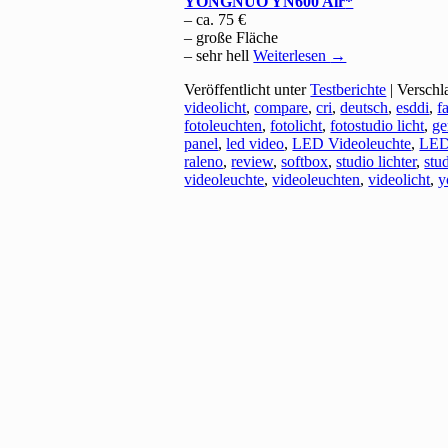
YONGNUO YN600 Air
– ca. 75 €
– große Fläche
– sehr hell
Weiterlesen
→
Veröffentlicht unter
Testberichte
|
Verschl
videolicht
,
compare
,
cri
,
deutsch
,
esddi
,
f
fotoleuchten
,
fotolicht
,
fotostudio licht
,
g
panel
,
led video
,
LED Videoleuchte
,
LED 
raleno
,
review
,
softbox
,
studio lichter
,
stu
videoleuchte
,
videoleuchten
,
videolicht
,
y