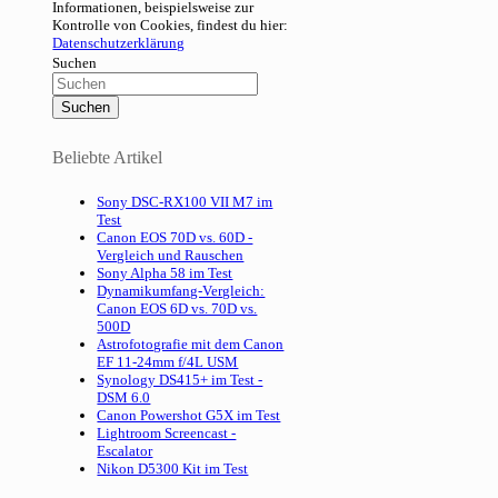
Informationen, beispielsweise zur
Kontrolle von Cookies, findest du hier:
Datenschutzerklärung
Suchen
Beliebte Artikel
Sony DSC-RX100 VII M7 im
Test
Canon EOS 70D vs. 60D -
Vergleich und Rauschen
Sony Alpha 58 im Test
Dynamikumfang-Vergleich:
Canon EOS 6D vs. 70D vs.
500D
Astrofotografie mit dem Canon
EF 11-24mm f/4L USM
Synology DS415+ im Test -
DSM 6.0
Canon Powershot G5X im Test
Lightroom Screencast -
Escalator
Nikon D5300 Kit im Test