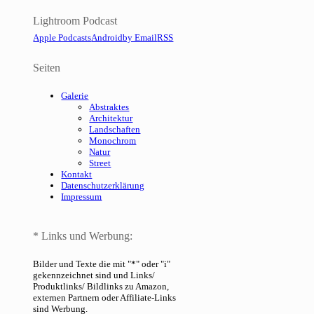
Lightroom Podcast
Apple Podcasts
Android
by Email
RSS
Seiten
Galerie
Abstraktes
Architektur
Landschaften
Monochrom
Natur
Street
Kontakt
Datenschutzerklärung
Impressum
* Links und Werbung:
Bilder und Texte die mit "*" oder "i"
gekennzeichnet sind und Links/
Produktlinks/ Bildlinks zu Amazon,
externen Partnern oder Affiliate-Links
sind Werbung.