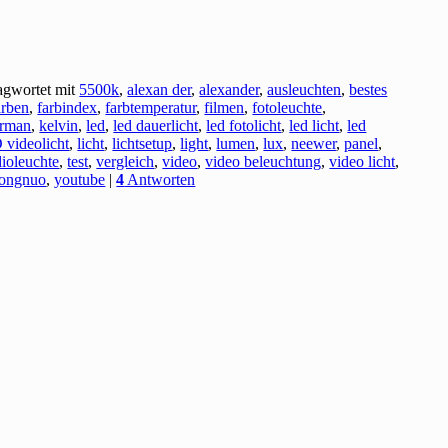
agwortet mit
5500k
,
alexan der
,
alexander
,
ausleuchten
,
bestes
arben
,
farbindex
,
farbtemperatur
,
filmen
,
fotoleuchte
,
erman
,
kelvin
,
led
,
led dauerlicht
,
led fotolicht
,
led licht
,
led
videolicht
,
licht
,
lichtsetup
,
light
,
lumen
,
lux
,
neewer
,
panel
,
dioleuchte
,
test
,
vergleich
,
video
,
video beleuchtung
,
video licht
,
ongnuo
,
youtube
|
4
Antworten