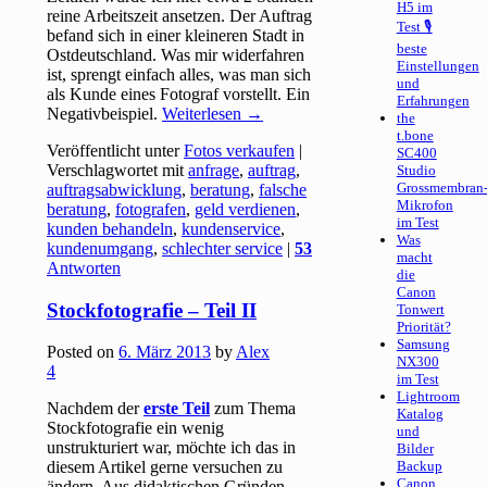
H5 im
reine Arbeitszeit ansetzen. Der Auftrag
Test 🎙
befand sich in einer kleineren Stadt in
beste
Ostdeutschland. Was mir widerfahren
Einstellungen
ist, sprengt einfach alles, was man sich
und
als Kunde eines Fotograf vorstellt. Ein
Erfahrungen
Negativbeispiel.
Weiterlesen
→
the
t.bone
Veröffentlicht unter
Fotos verkaufen
|
SC400
Verschlagwortet mit
anfrage
,
auftrag
,
Studio
Grossmembran
auftragsabwicklung
,
beratung
,
falsche
Mikrofon
beratung
,
fotografen
,
geld verdienen
,
im Test
kunden behandeln
,
kundenservice
,
Was
kundenumgang
,
schlechter service
|
53
macht
Antworten
die
Canon
Stockfotografie – Teil II
Tonwert
Priorität?
Samsung
Posted on
6. März 2013
by
Alex
NX300
4
im Test
Lightroom
Nachdem der
erste Teil
zum Thema
Katalog
Stockfotografie ein wenig
und
unstrukturiert war, möchte ich das in
Bilder
diesem Artikel gerne versuchen zu
Backup
Canon
ändern. Aus didaktischen Gründen