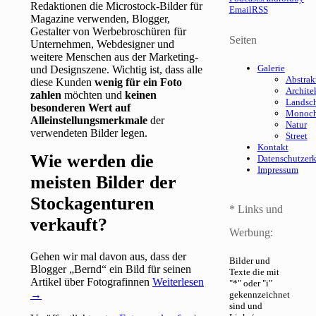
Redaktionen die Microstock-Bilder für
Email
RSS
Magazine verwenden, Blogger,
Gestalter von Werbebroschüren für
Seiten
Unternehmen, Webdesigner und
weitere Menschen aus der Marketing-
Galerie
und Designszene. Wichtig ist, dass alle
Abstrak
diese Kunden
wenig für ein Foto
Archite
zahlen
möchten und
keinen
Landsch
besonderen Wert auf
Monoc
Alleinstellungsmerkmale
der
Natur
verwendeten Bilder legen.
Street
Kontakt
Wie werden die
Datenschutzer
Impressum
meisten Bilder der
Stockagenturen
* Links und
verkauft?
Werbung:
Gehen wir mal davon aus, dass der
Bilder und
Blogger „Bernd“ ein Bild für seinen
Texte die mit
Artikel über Fotografinnen
Weiterlesen
"*" oder "i"
→
gekennzeichnet
sind und