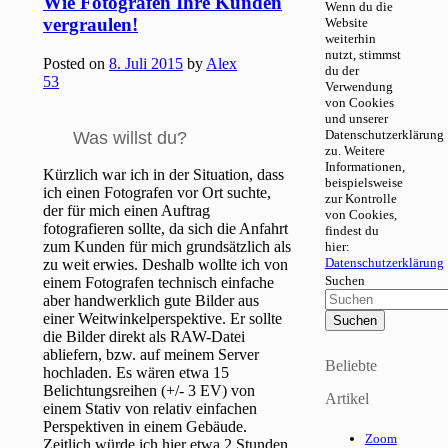
Wie Fotografen Ihre Kunden
Wenn du die
vergraulen!
Website
weiterhin
nutzt, stimmst
Posted on
8. Juli 2015
by
Alex
du der
53
Verwendung
von Cookies
und unserer
Datenschutzerklärung
Was willst du?
zu. Weitere
Informationen,
Kürzlich war ich in der Situation, dass
beispielsweise
ich einen Fotografen vor Ort suchte,
zur Kontrolle
der für mich einen Auftrag
von Cookies,
fotografieren sollte, da sich die Anfahrt
findest du
zum Kunden für mich grundsätzlich als
hier:
Datenschutzerklärung
zu weit erwies. Deshalb wollte ich von
Suchen
einem Fotografen technisch einfache
aber handwerklich gute Bilder aus
einer Weitwinkelperspektive. Er sollte
die Bilder direkt als RAW-Datei
abliefern, bzw. auf meinem Server
Beliebte
hochladen. Es wären etwa 15
Belichtungsreihen (+/- 3 EV) von
Artikel
einem Stativ von relativ einfachen
Perspektiven in einem Gebäude.
Zoom
Zeitlich würde ich hier etwa 2 Stunden