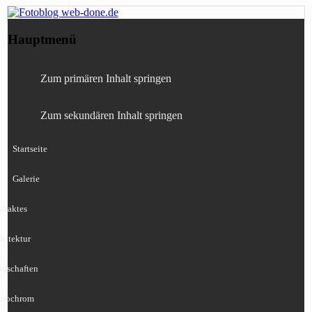
Fotografie, Blog, Lightroom, Tests,
Fotoblog web-done.de
Hauptmenü
Canon, Nikon, Sony
Zum primären Inhalt springen
Zum sekundären Inhalt springen
Startseite
Galerie
traktes
hitektur
ndschaften
nochrom