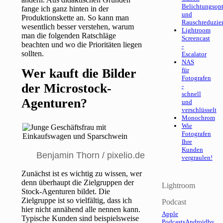
Belichtungsop
fange ich ganz hinten in der
und
Produktionskette an. So kann man
Rauschreduzie
wesentlich besser verstehen, warum
Lightroom
man die folgenden Ratschläge
Screencast
beachten und wo die Prioritäten liegen
-
sollten.
Escalator
NAS
Wer kauft die Bilder
für
Fotografen
der Microstock-
-
schnell
Agenturen?
und
verschlüsselt
Monochrom
Wie
Fotografen
Ihre
Kunden
Benjamin Thorn / pixelio.de
vergraulen!
Zunächst ist es wichtig zu wissen, wer
denn überhaupt die Zielgruppen der
Lightroom
Stock-Agenturen bildet. Die
Zielgruppe ist so vielfältig, dass ich
Podcast
hier nicht annähend alle nennen kann.
Apple
Typische Kunden sind beispielsweise
Podcasts
Android
by