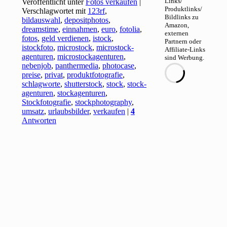
Links/
Veröffentlicht unter
Fotos verkaufen
|
Produktlinks/
Verschlagwortet mit
123rf
,
Bildlinks zu
bildauswahl
,
depositphotos
,
Amazon,
dreamstime
,
einnahmen
,
euro
,
fotolia
,
externen
fotos
,
geld verdienen
,
istock
,
Partnern oder
istockfoto
,
microstock
,
microstock-
Affiliate-Links
agenturen
,
microstockagenturen
,
sind Werbung.
nebenjob
,
panthermedia
,
photocase
,
preise
,
privat
,
produktfotografie
,
schlagworte
,
shutterstock
,
stock
,
stock-
agenturen
,
stockagenturen
,
Stockfotografie
,
stockphotography
,
umsatz
,
urlaubsbilder
,
verkaufen
|
4
Antworten