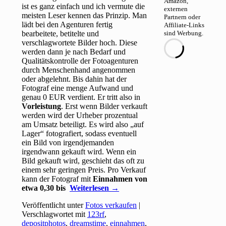
Amazon,
ist es ganz einfach und ich vermute die
externen
meisten Leser kennen das Prinzip. Man
Partnern oder
lädt bei den Agenturen fertig
Affiliate-Links
bearbeitete, betitelte und
sind Werbung.
verschlagwortete Bilder hoch. Diese
werden dann je nach Bedarf und
Qualitätskontrolle der Fotoagenturen
durch Menschenhand angenommen
oder abgelehnt. Bis dahin hat der
Fotograf eine menge Aufwand und
genau 0 EUR verdient. Er tritt also in
Vorleistung
. Erst wenn Bilder verkauft
werden wird der Urheber prozentual
am Umsatz beteiligt. Es wird also „auf
Lager“ fotografiert, sodass eventuell
ein Bild von irgendjemanden
irgendwann gekauft wird. Wenn ein
Bild gekauft wird, geschieht das oft zu
einem sehr geringen Preis. Pro Verkauf
kann der Fotograf mit
Einnahmen von
etwa 0,30 bis
Weiterlesen
→
Veröffentlicht unter
Fotos verkaufen
|
Verschlagwortet mit
123rf
,
depositphotos
,
dreamstime
,
einnahmen
,