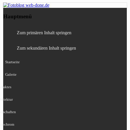
Fotografie, Blog, Lightroom, Tests,
Fotoblog web-done.de
Hauptmenü
Canon, Nikon, Sony
Zum primären Inhalt springen
Zum sekundären Inhalt springen
Startseite
Galerie
traktes
hitektur
ndschaften
nochrom