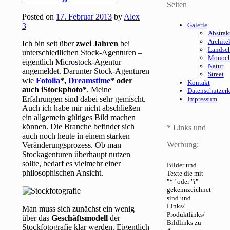
Seiten
Posted on
17. Februar 2013
by
Alex
Galerie
3
Abstrak
Archite
Ich bin seit über
zwei Jahren
bei
Landsch
unterschiedlichen Stock-Agenturen –
Monoc
eigentlich Microstock-Agentur
Natur
angemeldet. Darunter Stock-Agenturen
Street
wie
Fotolia
*,
Dreamstime
* oder
Kontakt
auch iStockphoto*
. Meine
Datenschutzer
Erfahrungen sind dabei sehr gemischt.
Impressum
Auch ich habe mir nicht abschließen
ein allgemein gültiges Bild machen
können. Die Branche befindet sich
* Links und
auch noch heute in einem starken
Werbung:
Veränderungsprozess. Ob man
Stockagenturen überhaupt nutzen
sollte, bedarf es vielmehr einer
Bilder und
philosophischen Ansicht.
Texte die mit
"*" oder "i"
gekennzeichnet
sind und
Links/
Man muss sich zunächst ein wenig
Produktlinks/
über das
Geschäftsmodell
der
Bildlinks zu
Stockfotografie klar werden. Eigentlich