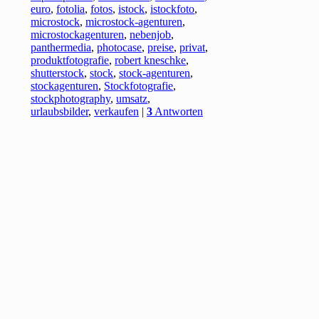
euro
,
fotolia
,
fotos
,
istock
,
istockfoto
,
microstock
,
microstock-agenturen
,
microstockagenturen
,
nebenjob
,
panthermedia
,
photocase
,
preise
,
privat
,
produktfotografie
,
robert kneschke
,
shutterstock
,
stock
,
stock-agenturen
,
stockagenturen
,
Stockfotografie
,
stockphotography
,
umsatz
,
urlaubsbilder
,
verkaufen
|
3
Antworten