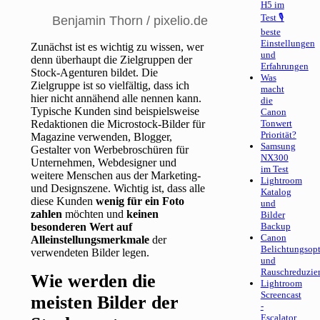
H5 im
Test 🎙
Benjamin Thorn / pixelio.de
beste
Einstellungen
Zunächst ist es wichtig zu wissen, wer
und
denn überhaupt die Zielgruppen der
Erfahrungen
Stock-Agenturen bildet. Die
Was
Zielgruppe ist so vielfältig, dass ich
macht
hier nicht annähend alle nennen kann.
die
Typische Kunden sind beispielsweise
Canon
Redaktionen die Microstock-Bilder für
Tonwert
Priorität?
Magazine verwenden, Blogger,
Samsung
Gestalter von Werbebroschüren für
NX300
Unternehmen, Webdesigner und
im Test
weitere Menschen aus der Marketing-
Lightroom
und Designszene. Wichtig ist, dass alle
Katalog
diese Kunden
wenig für ein Foto
und
zahlen
möchten und
keinen
Bilder
besonderen Wert auf
Backup
Canon
Alleinstellungsmerkmale
der
Belichtungsop
verwendeten Bilder legen.
und
Rauschreduzie
Wie werden die
Lightroom
Screencast
meisten Bilder der
-
Escalator