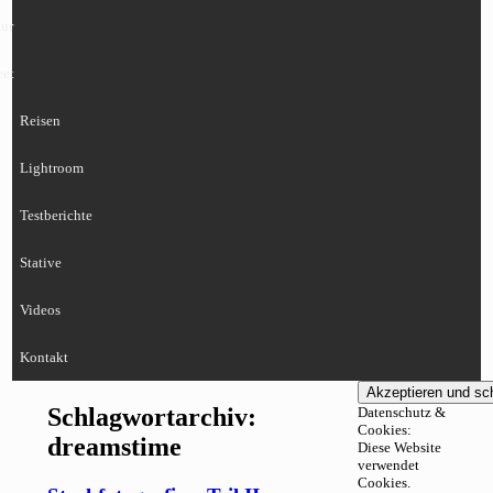
ur
eet
Reisen
Lightroom
Testberichte
Stative
Videos
Kontakt
Schlagwortarchiv:
Datenschutz &
Cookies:
dreamstime
Diese Website
verwendet
Cookies.