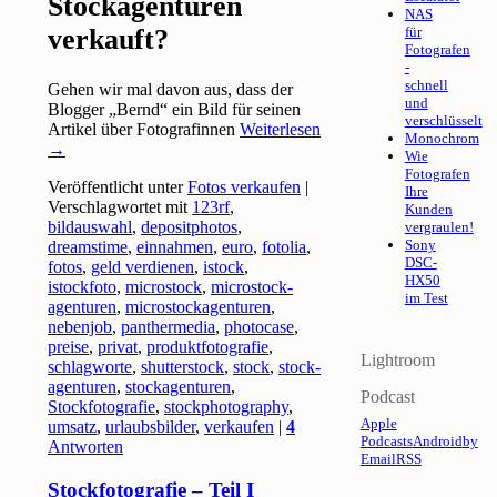
Stockagenturen
NAS
verkauft?
für
Fotografen
-
schnell
Gehen wir mal davon aus, dass der
und
Blogger „Bernd“ ein Bild für seinen
verschlüsselt
Artikel über Fotografinnen
Weiterlesen
Monochrom
→
Wie
Fotografen
Veröffentlicht unter
Fotos verkaufen
|
Ihre
Verschlagwortet mit
123rf
,
Kunden
bildauswahl
,
depositphotos
,
vergraulen!
Sony
dreamstime
,
einnahmen
,
euro
,
fotolia
,
DSC-
fotos
,
geld verdienen
,
istock
,
HX50
istockfoto
,
microstock
,
microstock-
im Test
agenturen
,
microstockagenturen
,
nebenjob
,
panthermedia
,
photocase
,
preise
,
privat
,
produktfotografie
,
Lightroom
schlagworte
,
shutterstock
,
stock
,
stock-
agenturen
,
stockagenturen
,
Podcast
Stockfotografie
,
stockphotography
,
Apple
umsatz
,
urlaubsbilder
,
verkaufen
|
4
Podcasts
Android
by
Antworten
Email
RSS
Stockfotografie – Teil I