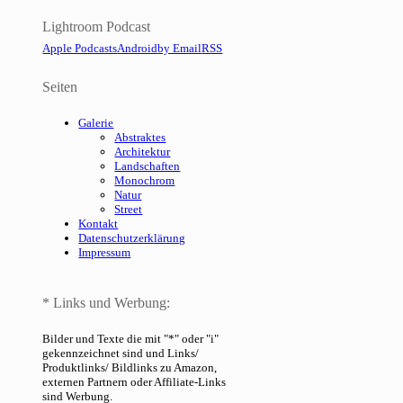
Lightroom Podcast
Apple Podcasts
Android
by Email
RSS
Seiten
Galerie
Abstraktes
Architektur
Landschaften
Monochrom
Natur
Street
Kontakt
Datenschutzerklärung
Impressum
* Links und Werbung:
Bilder und Texte die mit "*" oder "i"
gekennzeichnet sind und Links/
Produktlinks/ Bildlinks zu Amazon,
externen Partnern oder Affiliate-Links
sind Werbung.