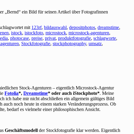
r „Bernd“ ein Bild für seinen Artikel über Fotografinnen
schlagwortet mit
123rf
,
bildauswahl
,
depositphotos
,
dreamstime
,
ienen
,
istock
,
istockfoto
,
microstock
,
microstock-agenturen
,
edia
,
photocase
,
preise
,
privat
,
produktfotografie
,
schlagworte
,
kagenturen
,
Stockfotografie
,
stockphotography
,
umsatz
,
hiedlichen Stock-Agenturen – eigentlich Microstock-Agentur
wie
Fotolia
*,
Dreamstime
* oder auch iStockphoto*
. Meine
h ich habe mir nicht abschließen ein allgemein gültiges Bild
h auch noch heute in einem starken Veränderungsprozess. Ob
te, bedarf es vielmehr einer philosophischen Ansicht.
das
Geschäftsmodell
der Stockfotografie klar werden. Eigentlich