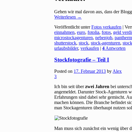
Gehen wir mal davon aus, dass der Blogge
Weiterlesen
→
Veröffentlicht unter
Fotos verkaufen
|
Ver
einnahmen
,
euro
,
fotolia
,
fotos
,
geld verd
microstockagenturen
,
nebenjob
,
pantherm
shutterstock
,
stock
,
stock-agenturen
,
stoc
urlaubsbilder
,
verkaufen
|
4
Antworten
Stockfotografie – Teil I
Posted on
17. Februar 2013
by
Alex
3
Ich bin seit über
zwei Jahren
bei untersc
angemeldet. Darunter Stock-Agenturen 
Erfahrungen sind dabei sehr gemischt. Auc
machen können. Die Branche befindet sic
man Stockagenturen überhaupt nutzen soll
Man muss sich zunächst ein wenig über 