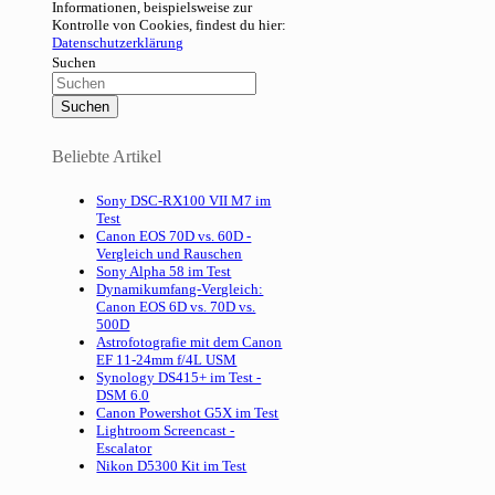
Informationen, beispielsweise zur
Kontrolle von Cookies, findest du hier:
Datenschutzerklärung
Suchen
Beliebte Artikel
Sony DSC-RX100 VII M7 im
Test
Canon EOS 70D vs. 60D -
Vergleich und Rauschen
Sony Alpha 58 im Test
Dynamikumfang-Vergleich:
Canon EOS 6D vs. 70D vs.
500D
Astrofotografie mit dem Canon
EF 11-24mm f/4L USM
Synology DS415+ im Test -
DSM 6.0
Canon Powershot G5X im Test
Lightroom Screencast -
Escalator
Nikon D5300 Kit im Test