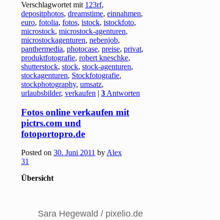
Verschlagwortet mit
123rf
,
depositphotos
,
dreamstime
,
einnahmen
,
euro
,
fotolia
,
fotos
,
istock
,
istockfoto
,
microstock
,
microstock-agenturen
,
microstockagenturen
,
nebenjob
,
panthermedia
,
photocase
,
preise
,
privat
,
produktfotografie
,
robert kneschke
,
shutterstock
,
stock
,
stock-agenturen
,
stockagenturen
,
Stockfotografie
,
stockphotography
,
umsatz
,
urlaubsbilder
,
verkaufen
|
3
Antworten
Fotos online verkaufen mit
pictrs.com und
fotoportopro.de
Posted on
30. Juni 2011
by
Alex
31
Übersicht
Sara Hegewald / pixelio.de