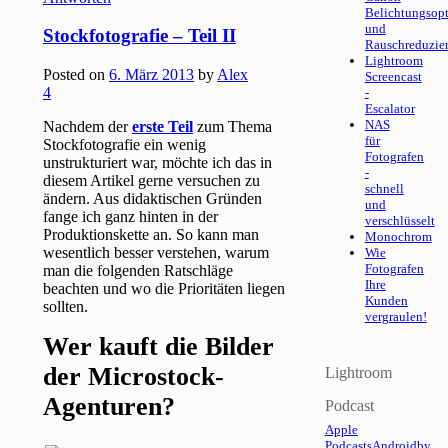
Belichtungsop
und
Stockfotografie – Teil II
Rauschreduzie
Lightroom
Posted on
6. März 2013
by
Alex
Screencast
4
-
Escalator
NAS
Nachdem der
erste Teil
zum Thema
für
Stockfotografie ein wenig
Fotografen
unstrukturiert war, möchte ich das in
-
diesem Artikel gerne versuchen zu
schnell
ändern. Aus didaktischen Gründen
und
fange ich ganz hinten in der
verschlüsselt
Produktionskette an. So kann man
Monochrom
wesentlich besser verstehen, warum
Wie
Fotografen
man die folgenden Ratschläge
Ihre
beachten und wo die Prioritäten liegen
Kunden
sollten.
vergraulen!
Wer kauft die Bilder
der Microstock-
Lightroom
Agenturen?
Podcast
Apple
Podcasts
Android
by