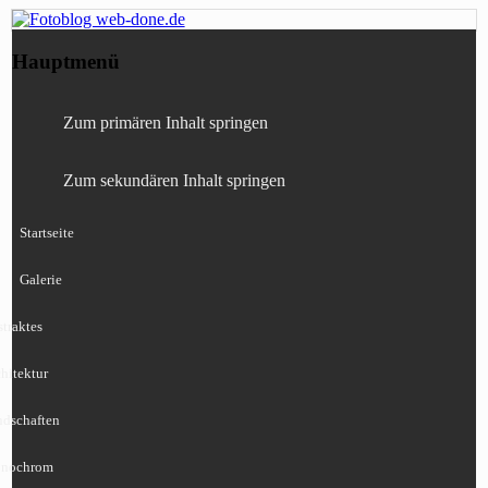
Fotografie, Blog, Lightroom, Tests,
Fotoblog web-done.de
Hauptmenü
Canon, Nikon, Sony
Zum primären Inhalt springen
Zum sekundären Inhalt springen
Startseite
Galerie
traktes
hitektur
ndschaften
nochrom