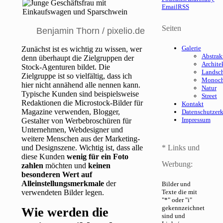
Email
RSS
Seiten
Benjamin Thorn / pixelio.de
Galerie
Zunächst ist es wichtig zu wissen, wer
Abstrak
denn überhaupt die Zielgruppen der
Archite
Stock-Agenturen bildet. Die
Landsch
Zielgruppe ist so vielfältig, dass ich
Monoc
hier nicht annähend alle nennen kann.
Natur
Typische Kunden sind beispielsweise
Street
Redaktionen die Microstock-Bilder für
Kontakt
Magazine verwenden, Blogger,
Datenschutzer
Impressum
Gestalter von Werbebroschüren für
Unternehmen, Webdesigner und
weitere Menschen aus der Marketing-
und Designszene. Wichtig ist, dass alle
* Links und
diese Kunden
wenig für ein Foto
Werbung:
zahlen
möchten und
keinen
besonderen Wert auf
Alleinstellungsmerkmale
der
Bilder und
verwendeten Bilder legen.
Texte die mit
"*" oder "i"
gekennzeichnet
Wie werden die
sind und