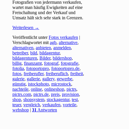
Fotografien von jedermann verkaufen,
wartet man häufig Ewigkeiten auf eine
Freischaltung und der Verkauf und
Umsatz hält sich sehr stark in Grenzen.
Weiterlesen
→
Veröffentlicht unter
Fotos verkaufen
|
Verschlagwortet mit
agb
,
alternative
,
alternativen
,
anbieten
,
anmelden
,
betreiber
,
bild
,
bildagentur
,
bildagenturen
,
Bilder
,
bildershop
,
billig
,
finanzamt
,
fotograf
,
fotografie
,
fotolia
,
fotoportopro
,
fotoportopro.de
,
fotos
,
freiberufler
,
freiberuflich
,
freiheit
,
galerie
,
gallerie
,
gallery
,
gewerbe
,
günstig
,
istockphoto
,
microstock
,
nachteile
,
online
,
onlineshop
,
pictrs
,
pictrs.com
,
pictrs.de
,
preis
,
provision
,
shop
,
shopsystem
,
stockagentur
,
test
,
teuer
,
vergleich
,
verkaufen
,
vorteile
,
webshop
|
31
Antworten