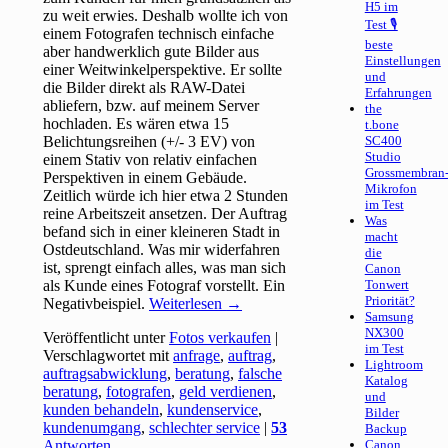
H5 im
zu weit erwies. Deshalb wollte ich von
Test 🎙
einem Fotografen technisch einfache
beste
aber handwerklich gute Bilder aus
Einstellungen
einer Weitwinkelperspektive. Er sollte
und
die Bilder direkt als RAW-Datei
Erfahrungen
abliefern, bzw. auf meinem Server
the
hochladen. Es wären etwa 15
t.bone
Belichtungsreihen (+/- 3 EV) von
SC400
Studio
einem Stativ von relativ einfachen
Grossmembran
Perspektiven in einem Gebäude.
Mikrofon
Zeitlich würde ich hier etwa 2 Stunden
im Test
reine Arbeitszeit ansetzen. Der Auftrag
Was
befand sich in einer kleineren Stadt in
macht
Ostdeutschland. Was mir widerfahren
die
ist, sprengt einfach alles, was man sich
Canon
als Kunde eines Fotograf vorstellt. Ein
Tonwert
Priorität?
Negativbeispiel.
Weiterlesen
→
Samsung
NX300
Veröffentlicht unter
Fotos verkaufen
|
im Test
Verschlagwortet mit
anfrage
,
auftrag
,
Lightroom
auftragsabwicklung
,
beratung
,
falsche
Katalog
beratung
,
fotografen
,
geld verdienen
,
und
kunden behandeln
,
kundenservice
,
Bilder
kundenumgang
,
schlechter service
|
53
Backup
Antworten
Canon