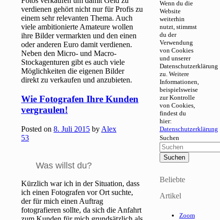
Fotos verkaufen um damit Geld zu
Wenn du die
verdienen gehört nicht nur für Profis zu
Website
einem sehr relevanten Thema. Auch
weiterhin
viele ambitionierte Amateure wollen
nutzt, stimmst
du der
ihre Bilder vermarkten und den einen
Verwendung
oder anderen Euro damit verdienen.
von Cookies
Neben den Micro- und Macro-
und unserer
Stockagenturen gibt es auch viele
Datenschutzerklärung
Möglichkeiten die eigenen Bilder
zu. Weitere
direkt zu verkaufen und anzubieten.
Informationen,
beispielsweise
Wie Fotografen Ihre Kunden
zur Kontrolle
von Cookies,
vergraulen!
findest du
hier:
Posted on
8. Juli 2015
by
Alex
Datenschutzerklärung
53
Suchen
Was willst du?
Beliebte
Kürzlich war ich in der Situation, dass
ich einen Fotografen vor Ort suchte,
Artikel
der für mich einen Auftrag
fotografieren sollte, da sich die Anfahrt
Zoom
zum Kunden für mich grundsätzlich als