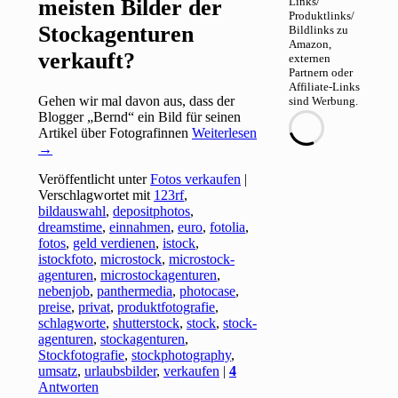
meisten Bilder der
Links/
Produktlinks/
Stockagenturen
Bildlinks zu
Amazon,
verkauft?
externen
Partnern oder
Affiliate-Links
Gehen wir mal davon aus, dass der
sind Werbung.
Blogger „Bernd“ ein Bild für seinen
Artikel über Fotografinnen
Weiterlesen
→
Veröffentlicht unter
Fotos verkaufen
|
Verschlagwortet mit
123rf
,
bildauswahl
,
depositphotos
,
dreamstime
,
einnahmen
,
euro
,
fotolia
,
fotos
,
geld verdienen
,
istock
,
istockfoto
,
microstock
,
microstock-
agenturen
,
microstockagenturen
,
nebenjob
,
panthermedia
,
photocase
,
preise
,
privat
,
produktfotografie
,
schlagworte
,
shutterstock
,
stock
,
stock-
agenturen
,
stockagenturen
,
Stockfotografie
,
stockphotography
,
umsatz
,
urlaubsbilder
,
verkaufen
|
4
Antworten