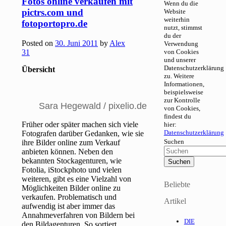
Fotos online verkaufen mit
Wenn du die
pictrs.com und
Website
weiterhin
fotoportopro.de
nutzt, stimmst
du der
Posted on
30. Juni 2011
by
Alex
Verwendung
31
von Cookies
und unserer
Datenschutzerklärung
Übersicht
zu. Weitere
Informationen,
beispielsweise
zur Kontrolle
Sara Hegewald / pixelio.de
von Cookies,
findest du
Früher oder später machen sich viele
hier:
Datenschutzerklärung
Fotografen darüber Gedanken, wie sie
Suchen
ihre Bilder online zum Verkauf
anbieten können. Neben den
bekannten Stockagenturen, wie
Fotolia, iStockphoto und vielen
weiteren, gibt es eine Vielzahl von
Beliebte
Möglichkeiten Bilder online zu
verkaufen. Problematisch und
Artikel
aufwendig ist aber immer das
Annahmeverfahren von Bildern bei
DIE
den Bildagenturen. So sortiert