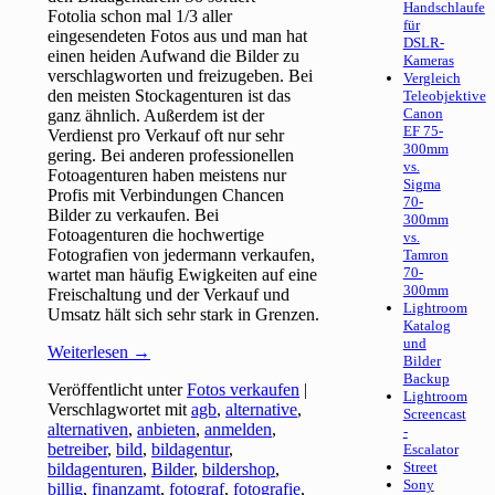
Handschlaufe
Fotolia schon mal 1/3 aller
für
eingesendeten Fotos aus und man hat
DSLR-
einen heiden Aufwand die Bilder zu
Kameras
verschlagworten und freizugeben. Bei
Vergleich
den meisten Stockagenturen ist das
Teleobjektive
Canon
ganz ähnlich. Außerdem ist der
EF 75-
Verdienst pro Verkauf oft nur sehr
300mm
gering. Bei anderen professionellen
vs.
Fotoagenturen haben meistens nur
Sigma
Profis mit Verbindungen Chancen
70-
Bilder zu verkaufen. Bei
300mm
Fotoagenturen die hochwertige
vs.
Fotografien von jedermann verkaufen,
Tamron
70-
wartet man häufig Ewigkeiten auf eine
300mm
Freischaltung und der Verkauf und
Lightroom
Umsatz hält sich sehr stark in Grenzen.
Katalog
und
Weiterlesen
→
Bilder
Backup
Veröffentlicht unter
Fotos verkaufen
|
Lightroom
Verschlagwortet mit
agb
,
alternative
,
Screencast
alternativen
,
anbieten
,
anmelden
,
-
betreiber
,
bild
,
bildagentur
,
Escalator
Street
bildagenturen
,
Bilder
,
bildershop
,
Sony
billig
,
finanzamt
,
fotograf
,
fotografie
,