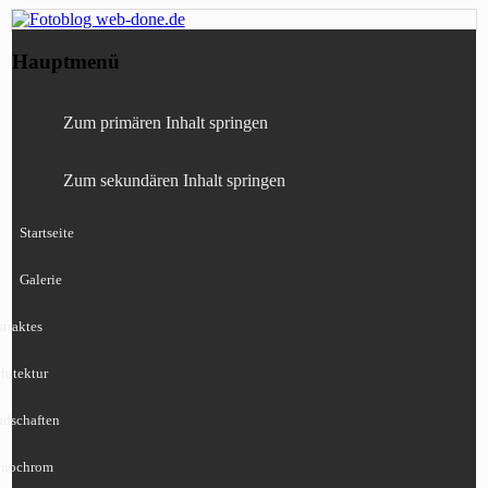
Fotografie, Blog, Lightroom, Tests,
Fotoblog web-done.de
Hauptmenü
Canon, Nikon, Sony
Zum primären Inhalt springen
Zum sekundären Inhalt springen
Startseite
Galerie
traktes
hitektur
ndschaften
nochrom