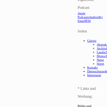
Podcast
Apple
Podcasts
Android
by
Email
RSS
Seiten
Galerie
Abstrak
Archite
Landsch
Monoc
Natur
Street
Kontakt
Datenschutzer
Impressum
* Links und
Werbung:
Bilder und