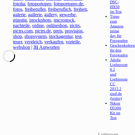
DSC-
fotolia
,
fotoportopro
,
fotoportopro.de
,
HX50
fotos
,
freiberufler
,
freiberuflich
,
freiheit
,
im Test
galerie
,
gallerie
,
gallery
,
gewerbe
,
Tipps
günstig
,
istockphoto
,
microstock
,
zum
nachteile
,
online
,
onlineshop
,
pictrs
,
Amazon
pictrs.com
,
pictrs.de
,
preis
,
provision
,
prime
day für
shop
,
shopsystem
,
stockagentur
,
test
,
Fotografen
teuer
,
vergleich
,
verkaufen
,
vorteile
,
Geschenkideen
webshop
|
31
Antworten
für den
Fotografen
Adobe
Lightroom
6.2
und
Lightroom
CC
2015.2
sind da
(leider)
Nikon
D5300
Kit im
Test
Lightroom