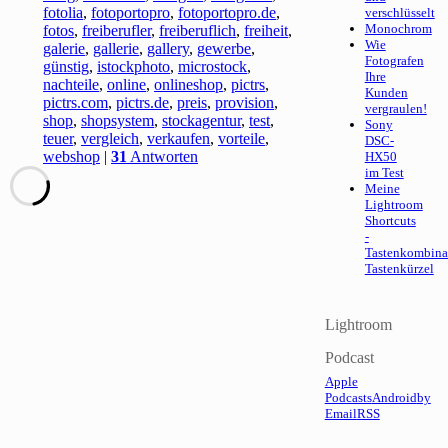
fotolia
,
fotoportopro
,
fotoportopro.de
,
verschlüsselt
Monochrom
fotos
,
freiberufler
,
freiberuflich
,
freiheit
,
Wie
galerie
,
gallerie
,
gallery
,
gewerbe
,
Fotografen
günstig
,
istockphoto
,
microstock
,
Ihre
nachteile
,
online
,
onlineshop
,
pictrs
,
Kunden
pictrs.com
,
pictrs.de
,
preis
,
provision
,
vergraulen!
shop
,
shopsystem
,
stockagentur
,
test
,
Sony
teuer
,
vergleich
,
verkaufen
,
vorteile
,
DSC-
webshop
|
31
Antworten
HX50
im Test
Meine
Lightroom
Shortcuts
-
Tastenkombina
Tastenkürzel
Lightroom
Podcast
Apple
Podcasts
Android
by
Email
RSS