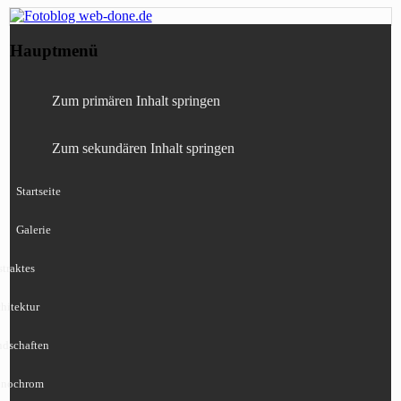
Fotografie, Blog, Lightroom, Tests,
Fotoblog web-done.de
Hauptmenü
Canon, Nikon, Sony
Zum primären Inhalt springen
Zum sekundären Inhalt springen
Startseite
Galerie
traktes
hitektur
ndschaften
nochrom