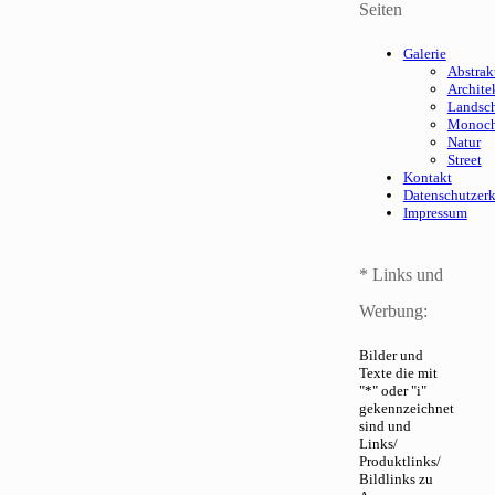
Seiten
Galerie
Abstrak
Archite
Landsch
Monoc
Natur
Street
Kontakt
Datenschutzer
Impressum
* Links und
Werbung:
Bilder und
Texte die mit
"*" oder "i"
gekennzeichnet
sind und
Links/
Produktlinks/
Bildlinks zu