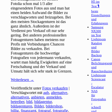
H5 im
Fotolia schon mal 1/3 aller
Test 🎙
eingesendeten Fotos aus und man hat
beste
einen heiden Aufwand die Bilder zu
Einstellungen
verschlagworten und freizugeben. Bei
und
den meisten Stockagenturen ist das
Erfahrungen
ganz ähnlich. Außerdem ist der
Samsung
Verdienst pro Verkauf oft nur sehr
NX300
gering. Bei anderen professionellen
im Test
Lightroom
Fotoagenturen haben meistens nur
Katalog
Profis mit Verbindungen Chancen
und
Bilder zu verkaufen. Bei
Bilder
Fotoagenturen die hochwertige
Backup
Fotografien von jedermann verkaufen,
Canon
wartet man häufig Ewigkeiten auf eine
Belichtungsop
Freischaltung und der Verkauf und
und
Umsatz hält sich sehr stark in Grenzen.
Rauschreduzie
Lightroom
Screencast
Weiterlesen
→
-
Escalator
Veröffentlicht unter
Fotos verkaufen
|
NAS
Verschlagwortet mit
agb
,
alternative
,
für
alternativen
,
anbieten
,
anmelden
,
Fotografen
betreiber
,
bild
,
bildagentur
,
-
bildagenturen
,
Bilder
,
bildershop
,
schnell
billig
,
finanzamt
,
fotograf
,
fotografie
,
und