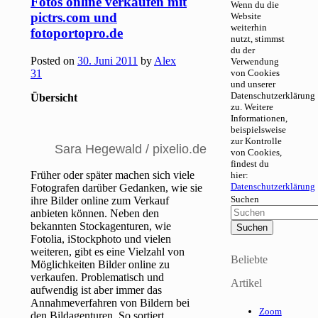
Fotos online verkaufen mit
Wenn du die
pictrs.com und
Website
weiterhin
fotoportopro.de
nutzt, stimmst
du der
Posted on
30. Juni 2011
by
Alex
Verwendung
31
von Cookies
und unserer
Datenschutzerklärung
Übersicht
zu. Weitere
Informationen,
beispielsweise
zur Kontrolle
Sara Hegewald / pixelio.de
von Cookies,
findest du
Früher oder später machen sich viele
hier:
Datenschutzerklärung
Fotografen darüber Gedanken, wie sie
Suchen
ihre Bilder online zum Verkauf
anbieten können. Neben den
bekannten Stockagenturen, wie
Fotolia, iStockphoto und vielen
weiteren, gibt es eine Vielzahl von
Beliebte
Möglichkeiten Bilder online zu
verkaufen. Problematisch und
Artikel
aufwendig ist aber immer das
Annahmeverfahren von Bildern bei
Zoom
den Bildagenturen. So sortiert