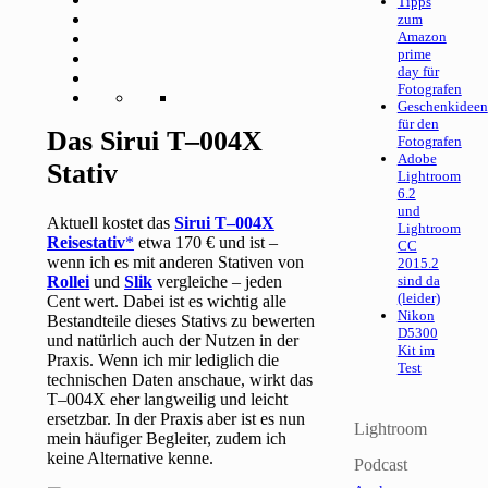
Tipps
zum
Amazon
prime
day für
Fotografen
Geschenkideen
für den
Das Sirui T–004X
Fotografen
Adobe
Stativ
Lightroom
6.2
und
Aktuell kostet das
Sirui T–004X
Lightroom
Reisestativ
etwa 170 € und ist –
CC
wenn ich es mit anderen Stativen von
2015.2
Rollei
und
Slik
vergleiche – jeden
sind da
(leider)
Cent wert. Dabei ist es wichtig alle
Nikon
Bestandteile dieses Stativs zu bewerten
D5300
und natürlich auch der Nutzen in der
Kit im
Praxis. Wenn ich mir lediglich die
Test
technischen Daten anschaue, wirkt das
T–004X eher langweilig und leicht
ersetzbar. In der Praxis aber ist es nun
Lightroom
mein häufiger Begleiter, zudem ich
keine Alternative kenne.
Podcast