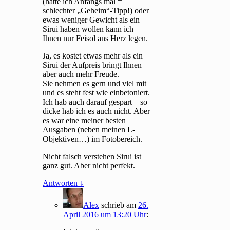
(hatte ich Anfangs mal =
schlechter „Geheim“-Tipp!) oder
ewas weniger Gewicht als ein
Sirui haben wollen kann ich
Ihnen nur Feisol ans Herz legen.
Ja, es kostet etwas mehr als ein
Sirui der Aufpreis bringt Ihnen
aber auch mehr Freude.
Sie nehmen es gern und viel mit
und es steht fest wie einbetoniert.
Ich hab auch darauf gespart – so
dicke hab ich es auch nicht. Aber
es war eine meiner besten
Ausgaben (neben meinen L-
Objektiven…) im Fotobereich.
Nicht falsch verstehen Sirui ist
ganz gut. Aber nicht perfekt.
Antworten
↓
Alex
schrieb
am
26.
April 2016 um 13:20 Uhr
: