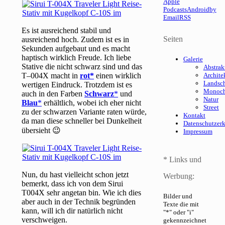
Apple
Podcasts
Android
by
Email
RSS
Es ist ausreichend stabil und
Seiten
ausreichend hoch. Zudem ist es in
Sekunden aufgebaut und es macht
haptisch wirklich Freude. Ich liebe
Galerie
Stative die nicht schwarz sind und das
Abstrak
T–004X macht in
rot
einen wirklich
Archite
Landsch
wertigen Eindruck. Trotzdem ist es
Monoc
auch in den Farben
Schwarz
und
Natur
Blau
erhältlich, wobei ich eher nicht
Street
zu der schwarzen Variante raten würde,
Kontakt
da man diese schneller bei Dunkelheit
Datenschutzer
übersieht 😉
Impressum
* Links und
Nun, du hast vielleicht schon jetzt
Werbung:
bemerkt, dass ich von dem Sirui
T004X sehr angetan bin. Wie ich dies
Bilder und
aber auch in der Technik begründen
Texte die mit
kann, will ich dir natürlich nicht
"*" oder "i"
verschweigen.
gekennzeichnet