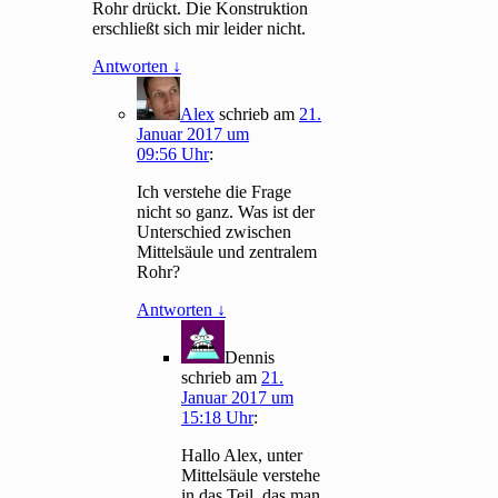
Rohr drückt. Die Konstruktion
erschließt sich mir leider nicht.
Antworten
↓
Alex
schrieb
am
21.
Januar 2017 um
09:56 Uhr
:
Ich verstehe die Frage
nicht so ganz. Was ist der
Unterschied zwischen
Mittelsäule und zentralem
Rohr?
Antworten
↓
Dennis
schrieb
am
21.
Januar 2017 um
15:18 Uhr
:
Hallo Alex, unter
Mittelsäule verstehe
in das Teil, das man