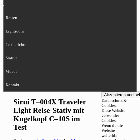
eet
Reisen
Lightroom
Testberichte
Stative
Videos
Kontakt
Sirui T–004X Traveler
Datenschutz &
Cookies:
Light Reise-Stativ mit
Diese Website
verwendet
Kugelkopf C–10S im
Cookies.
Test
Wenn du die
Website
weiterhin