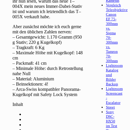
Kameras
ihr nun lesen, warum das neue T–
Vergleich
004X mein neues Immer-Dabei-Stativ
Teleobjektive
ist und warum ich letztendlich das T–
Canon
005X verkauft habe.
EF 75-
300mm
Aber zunächst möchte ich euch gerne
vs.
mit den üblichen Zahlen nerven:
Sigma
– Gesamtgewicht: 1.170 Gramm (950
70-
g Stativ; 220 g Kugelkopf)
300mm
vs.
– Tragkraft: 6 Kg
Tamron
– Maximale Höhe mit Kugelkopf: 148
70-
cm
300mm
– Packmaß: 41 cm
Lightroom
– Minimale Höhe: durch Retrostellung
Katalog
nahe Null
und
– Material: Aluminium
Bilder
– Beinsektionen: 4!
Backup
Lightroom
– Arca-Swiss kompatibler Panorama-
Screencast
Kugelkopf mit Safety Lock System
-
Escalator
Inhalt
Street
Sony
DSC-
HX50
im Test