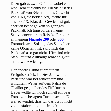
Dazu gab es zwei Gründe, wobei einer
wohl sehr subjektiv ist. Für viele ist das
Packmaß von 34cm und das Gewicht
von 1 Kg die beiden Argumente für
das T005X. Klar, das Gewicht ist gut,
aber ich benötige kein so geringes
Packmaß. Ich transportiere meine
Stative entweder im Reisekoffer oder
an meinem
Flipside 200
oder
300
Fotorucksack. Solange das Stativ hier
keine 60cm lang ist, stört mich das
Packmaß also gar nicht. Hier sind mir
Stabilität und Aufbaugeschwindigkeit
mittlerweile wichtiger.
Der andere Grund führt auf ein
Ereignis zurück. Letztes Jahr war ich in
Paris und war bei schlechtem und
windigem Wetter auf dem Palais de
Chaillot gegenüber des Eiffelturms.
Dabei wollte ich noch schnell ein paar
Fotos vom besagten Turm machen. Es
war so windig, dass ich das Stativ nicht
voll ausfahren konnte. Jedoch
benötigte ich eine bestimmte Höhe, um