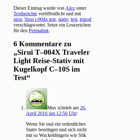
Dieser Eintrag wurde von
Alex
unter
Testberichte
veröffentlicht und mit
sirui
,
Sirui t-004x test
,
stativ
,
test
,
tripod
verschlagwortet. Setze ein Lesezeichen
für den
Permalink
.
6 Kommentare zu
„
Sirui T–004X Traveler
Light Reise-Stativ mit
Kugelkopf C–10S im
Test
“
Max
schrieb
am
26.
April 2016 um 12:56 Uhr
:
Wenn Sie mal ein ordentliches
Stativ benötigen und sich nicht
mit so Wackeldingern wie Slik