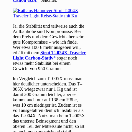
Canon G5X
belichtet:
Ja, die Stabilität und teilweise auch die
Aufbauhöhe sind Kompromisse. Bei
dem Preis und dem Gewicht aber sehr
gute Kompromisse – wie ich finde.
Wer etwa 100 € mehr ausgeben will,
erhält mit dem
Sirui T–024X Traveler
Light Carbon-Stativ
sogar noch
etwas mehr Stabilität bei einem
Gewicht von 950 Gramm.
Im Vergleich zum T–005X muss man
hier deutlicher unterscheiden. Das T–
005X wiegt zwar nur 1 Kg und ist
damit 200 Gramm leichter, aber es
kommt auch nur auf 138 cm Höhe,
was 10 cm niedriger ist. Zudem ist es
voll ausgefahren deutlich instabiler als
das T–004X. Nutzt man beim T–005X
das unterste Beinsegment und den
oberen Teil der Mittelsäule nicht, so ist
es auch noch ausreichend stabil.