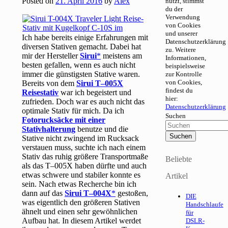
Posted on
21. April 2016
by
Alex
nutzt, stimmst
du der
Verwendung
von Cookies
und unserer
Ich habe bereits einige Erfahrungen mit
Datenschutzerklärung
diversen Stativen gemacht. Dabei hat
zu. Weitere
mir der Hersteller
Sirui
meistens am
Informationen,
besten gefallen, wenn es auch nicht
beispielsweise
immer die günstigsten Stative waren.
zur Kontrolle
von Cookies,
Bereits von dem
Sirui T–005X
findest du
Reisestativ
war ich begeistert und
hier:
zufrieden. Doch war es auch nicht das
Datenschutzerklärung
optimale Stativ für mich. Da ich
Suchen
Fotorucksäcke mit einer
Stativhalterung
benutze und die
Stative nicht zwingend im Rucksack
verstauen muss, suchte ich nach einem
Stativ das ruhig größere Transportmaße
Beliebte
als das T–005X haben dürfte und auch
etwas schwere und stabiler konnte es
Artikel
sein. Nach etwas Recherche bin ich
dann auf das
Sirui T–004X
gestoßen,
DIE
was eigentlich den größeren Stativen
Handschlaufe
ähnelt und einen sehr gewöhnlichen
für
Aufbau hat. In diesem Artikel werdet
DSLR-