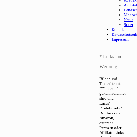
Abstrak
Archite
Landsch
Monoc
Natur
Street
Kontakt
Datenschutzer
Impressum
* Links und
Werbung:
Bilder und
Texte die mit
"*" oder "i"
gekennzeichnet
sind und
Links/
Produktlinks/
Bildlinks zu
Amazon,
externen
Partnern oder
Affiliate-Links