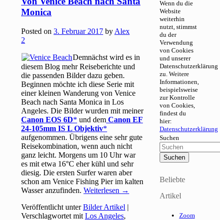
Von Venice Beach nach Santa
Wenn du die
Monica
Website
weiterhin
nutzt, stimmst
Posted on
3. Februar 2017
by
Alex
du der
2
Verwendung
von Cookies
Demnächst wird es in
und unserer
diesem Blog mehr Reiseberichte und
Datenschutzerklärung
zu. Weitere
die passenden Bilder dazu geben.
Informationen,
Beginnen möchte ich diese Serie mit
beispielsweise
einer kleinen Wanderung von Venice
zur Kontrolle
Beach nach Santa Monica in Los
von Cookies,
Angeles. Die Bilder wurden mit meiner
findest du
Canon EOS 6D
und dem
Canon EF
hier:
24-105mm IS L Objektiv
Datenschutzerklärung
aufgenommen. Übrigens eine sehr gute
Suchen
Reisekombination, wenn auch nicht
ganz leicht. Morgens um 10 Uhr war
es mit etwa 16°C eher kühl und sehr
diesig. Die ersten Surfer waren aber
Beliebte
schon am Venice Fishing Pier im kalten
Wasser anzufinden.
Weiterlesen
→
Artikel
Veröffentlicht unter
Bilder Artikel
|
Verschlagwortet mit
Los Angeles
,
Zoom