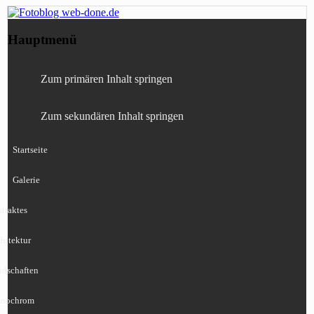
Fotografie, Blog, Lightroom, Tests,
Fotoblog web-done.de
Hauptmenü
Canon, Nikon, Sony
Zum primären Inhalt springen
Zum sekundären Inhalt springen
Startseite
Galerie
traktes
hitektur
ndschaften
nochrom