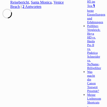
H5 im
Reisebericht
,
Santa Monica
,
Venice
Test 🎙
Beach
|
2
Antworten
beste
Einstellungen
und
Erfahrungen
Polfilter-
Vergleich:
Hoya
HD vs.
Haida
Pro II
vs.
Praktica
Schneider
vs.
NoName-
Billigfilter
Was
macht
die
Canon
Tonwert
Priorität?
Meine
Lightroom
Shortcuts
-