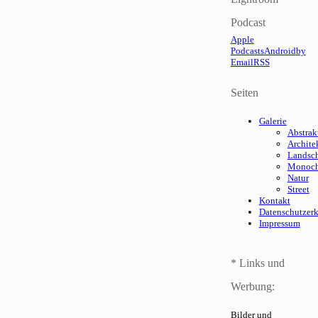
Podcast
Apple
Podcasts
Android
by
Email
RSS
Seiten
Galerie
Abstrak
Archite
Landsch
Monoc
Natur
Street
Kontakt
Datenschutzer
Impressum
* Links und
Werbung:
Bilder und