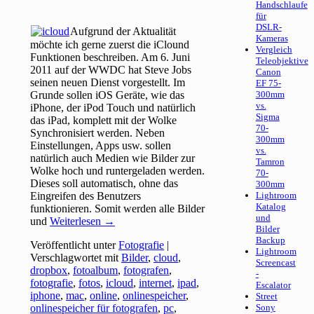
Handschlaufe
für
DSLR-
Aufgrund der Aktualität
Kameras
möchte ich gerne zuerst die iClound
Vergleich
Funktionen beschreiben. Am 6. Juni
Teleobjektive
2011 auf der WWDC hat Steve Jobs
Canon
seinen neuen Dienst vorgestellt. Im
EF 75-
Grunde sollen iOS Geräte, wie das
300mm
vs.
iPhone, der iPod Touch und natürlich
Sigma
das iPad, komplett mit der Wolke
70-
Synchronisiert werden. Neben
300mm
Einstellungen, Apps usw. sollen
vs.
natürlich auch Medien wie Bilder zur
Tamron
Wolke hoch und runtergeladen werden.
70-
Dieses soll automatisch, ohne das
300mm
Eingreifen des Benutzers
Lightroom
Katalog
funktionieren. Somit werden alle Bilder
und
und
Weiterlesen
→
Bilder
Backup
Veröffentlicht unter
Fotografie
|
Lightroom
Verschlagwortet mit
Bilder
,
cloud
,
Screencast
dropbox
,
fotoalbum
,
fotografen
,
-
fotografie
,
fotos
,
icloud
,
internet
,
ipad
,
Escalator
iphone
,
mac
,
online
,
onlinespeicher
,
Street
onlinespeicher für fotografen
,
pc
,
Sony