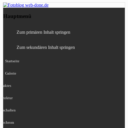
Fotografie, Blog, Lightroom, Tests,
Fotoblog web-done.de
Hauptmenü
Canon, Nikon, Sony
Zum primären Inhalt springen
Zum sekundären Inhalt springen
Startseite
Galerie
traktes
hitektur
ndschaften
nochrom