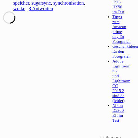
DSC-
speicher
,
sugarsync
,
synchronisation
,
HX50
wolke
|
3
Antworten
im Test
Tipps
zum
Amazon
prime
day für
Fotografen
Geschenkideen
für den
Fotografen
Adobe
Lightroom
6.2
und
Lightroom
CC
2015.2
sind da
(leider)
Nikon
D5300
Kit im
Test
Lightroom