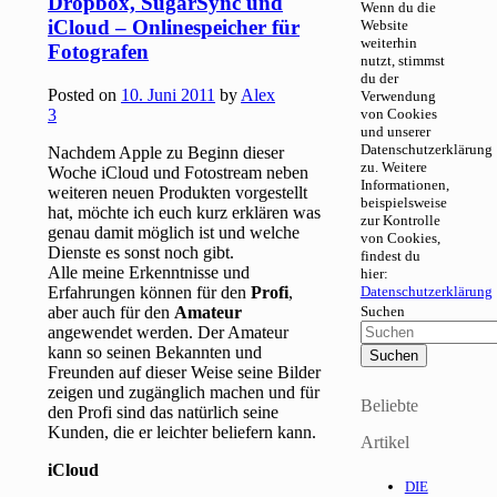
Dropbox, SugarSync und
Wenn du die
iCloud – Onlinespeicher für
Website
weiterhin
Fotografen
nutzt, stimmst
du der
Posted on
10. Juni 2011
by
Alex
Verwendung
3
von Cookies
und unserer
Datenschutzerklärung
Nachdem Apple zu Beginn dieser
zu. Weitere
Woche iCloud und Fotostream neben
Informationen,
weiteren neuen Produkten vorgestellt
beispielsweise
hat, möchte ich euch kurz erklären was
zur Kontrolle
genau damit möglich ist und welche
von Cookies,
Dienste es sonst noch gibt.
findest du
Alle meine Erkenntnisse und
hier:
Erfahrungen können für den
Profi
,
Datenschutzerklärung
aber auch für den
Amateur
Suchen
angewendet werden. Der Amateur
kann so seinen Bekannten und
Freunden auf dieser Weise seine Bilder
zeigen und zugänglich machen und für
Beliebte
den Profi sind das natürlich seine
Kunden, die er leichter beliefern kann.
Artikel
iCloud
DIE