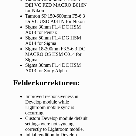
DiII VC PZD MACRO B016N
for Nikon
Tamron SP 150-600mm F5-6.3
Di VC USD A011N for Nikon
Sigma 30mm F1.4 DC HSM
A013 for Pentax
Sigma 50mm F1.4 DG HSM
A014 for Sigma
Sigma 18-200mm F3.5-6.3 DC
MACRO OS HSM C014 for
Sigma
Sigma 30mm F1.4 DC HSM
A013 for Sony Alpha
Fehlerkorrekturen:
Improved responsiveness in
Develop module while
Lightroom mobile sync is
occurring.
Custom Develop module default
settings were not syncing
correctly to Lightroom mobile.
Initial rendition in Develop