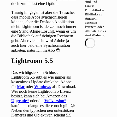
sind und
doch zumindest eine Option.
Links/
Produktlinks/
Traurig hingegen ist aber die Tatsache,
Bildlinks zu
dass mobile Apps synchronisieren
Amazon,
können, aber die Desktop Applikation
externen
nicht. Lightroom ist derzeit noch immer
Partnern oder
eine Stand-Alone-Lösung, wenn es um
Affiliate-Links
sind Werbung.
die Bibliothek auf richtigen Rechnern
geht. Aber vielleicht wird Adobe ja
auch hier bald eine Synchronisation
anbieten, natürlich im Abo 😉
Lightroom 5.5
Das wichtigste zum Schluss:
Lightroom 5.5 gibt es wie immer als
kostenloses Update direkt bei Adobe
für
Mac
oder
Windows
als Download.
Wer noch keine Lightroom 5 Lizenz
besitzt, kann sich bei Amazon das
Upgrade
oder die
Vollversion
kaufen – solange es diese noch gibt 😉
Neben den typischen neu unterstützen
Kameras und Objektiven scheint 5.5