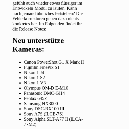
gefühlt auch wieder etwas flüssiger im
Entwickeln-Modul zu laufen. Kann
noch jemand ähnliches feststellen? Die
Fehlerkorrekturen geben dazu nichts
konkretes her. Im Folgenden findet ihr
die Release Notes:
Neu unterstütze
Kameras:
Canon PowerShot G1 X Mark II
Fujifilm FinePix S1
Nikon 1 J4
Nikon 1 S2
Nikon 1 V3
Olympus OM-D E-M10
Panasonic DMC-GH4
Pentax 645Z
Samsung NX3000
Sony DSC-RX100 III
Sony A7S (ILCE-7S)
Sony Alpha SLT-A77 II (ILCA-
77M2)