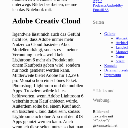
Apple
unterwegs Bilder bearbeiten, nehme
Podcasts
Android
by
ich das Notebook mit.
Email
RSS
Adobe Creativ Cloud
Seiten
Galerie
Irgendwie lässt mich auch das Gefühl
Abstrak
nicht los, dass Adobe immer mehr
Archite
Nutzer zu Cloud-basierten Abo-
Landsch
Modellen drängt, sodass es – meiner
Monoc
Vermutung nach – wohl kein
Natur
Lightroom 6 mehr als Produkt mit
Street
einem Kaufpreis geben wird, sondern
Kontakt
nur noch gemietet werden kann.
Datenschutzer
Impressum
Mittlerweile bietet Adobe für 12,29 €
pro Monat schon ein schönes Paket:
Photoshop, Lightroom und die mobilen
Apps. Trotzdem würde ich es
* Links und
befürworten, wenn Adobe Lightroom 6
Werbung:
weiterhin zum Kauf anbieten würde.
Außerdem sollte bei einem Kauf auch
ein bisschen Cloud dabei sein, sodass
Bilder und
Lightroom auch ohne Abo mit den iOS
Texte die mit
"*" oder "i"
Apps genutzt werden kann. Auch
gekennzeichnet
wenn ich diese selten nutze, so hat man