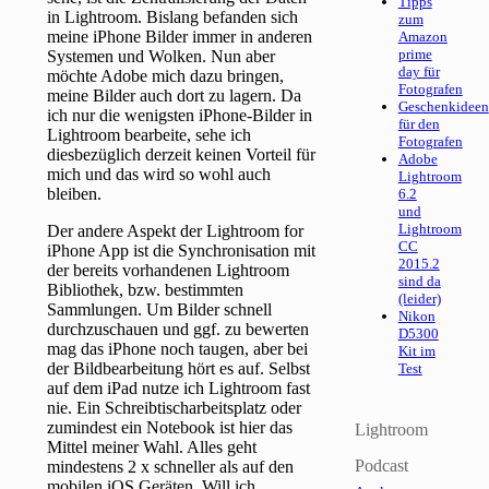
Tipps
in Lightroom. Bislang befanden sich
zum
meine iPhone Bilder immer in anderen
Amazon
prime
Systemen und Wolken. Nun aber
day für
möchte Adobe mich dazu bringen,
Fotografen
meine Bilder auch dort zu lagern. Da
Geschenkideen
ich nur die wenigsten iPhone-Bilder in
für den
Lightroom bearbeite, sehe ich
Fotografen
diesbezüglich derzeit keinen Vorteil für
Adobe
mich und das wird so wohl auch
Lightroom
bleiben.
6.2
und
Lightroom
Der andere Aspekt der Lightroom for
CC
iPhone App ist die Synchronisation mit
2015.2
der bereits vorhandenen Lightroom
sind da
Bibliothek, bzw. bestimmten
(leider)
Sammlungen. Um Bilder schnell
Nikon
durchzuschauen und ggf. zu bewerten
D5300
mag das iPhone noch taugen, aber bei
Kit im
der Bildbearbeitung hört es auf. Selbst
Test
auf dem iPad nutze ich Lightroom fast
nie. Ein Schreibtischarbeitsplatz oder
zumindest ein Notebook ist hier das
Lightroom
Mittel meiner Wahl. Alles geht
Podcast
mindestens 2 x schneller als auf den
mobilen iOS Geräten. Will ich