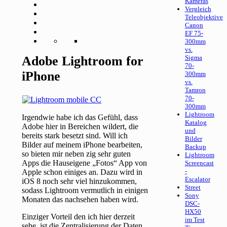
Kameras
Vergleich
Teleobjektive
Canon
EF 75-
300mm
vs.
Adobe Lightroom for
Sigma
70-
iPhone
300mm
vs.
Tamron
70-
300mm
Lightroom
Irgendwie habe ich das Gefühl, dass
Katalog
Adobe hier in Bereichen wildert, die
und
bereits stark besetzt sind. Will ich
Bilder
Bilder auf meinem iPhone bearbeiten,
Backup
so bieten mir neben zig sehr guten
Lightroom
Apps die Hauseigene „Fotos“ App von
Screencast
-
Apple schon einiges an. Dazu wird in
Escalator
iOS 8 noch sehr viel hinzukommen,
Street
sodass Lightroom vermutlich in einigen
Sony
Monaten das nachsehen haben wird.
DSC-
HX50
Einziger Vorteil den ich hier derzeit
im Test
sehe, ist die Zentralisierung der Daten