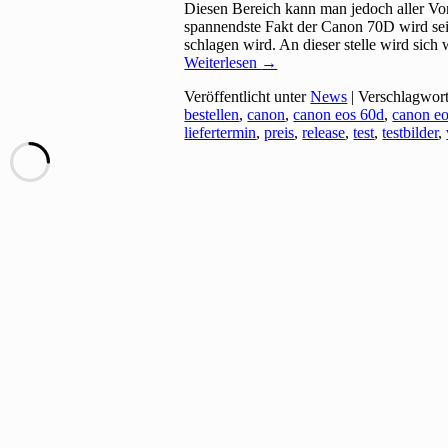
Diesen Bereich kann man jedoch aller Vo
spannendste Fakt der Canon 70D wird sein
schlagen wird. An dieser stelle wird sich
Weiterlesen
→
Veröffentlicht unter
News
|
Verschlagwort
bestellen
,
canon
,
canon eos 60d
,
canon e
liefertermin
,
preis
,
release
,
test
,
testbilder
,