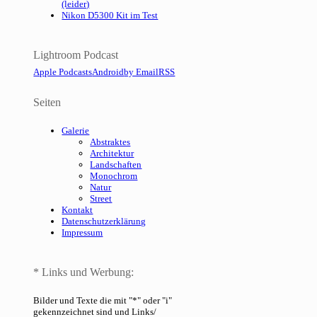
(leider)
Nikon D5300 Kit im Test
Lightroom Podcast
Apple Podcasts
Android
by Email
RSS
Seiten
Galerie
Abstraktes
Architektur
Landschaften
Monochrom
Natur
Street
Kontakt
Datenschutzerklärung
Impressum
* Links und Werbung:
Bilder und Texte die mit "*" oder "i"
gekennzeichnet sind und Links/