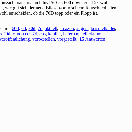
raussicht nach manuell bis ISO 25.600 erweitern. Der wohl
, wie gut sich der neue Bildsensor in seinem Rauschverhalten
 wohl entscheiden, ob die 70D topp oder ein Flopp ist.
et mit
60d
,
6d
,
70d
,
7d
,
aktuell
,
amazon
,
august
,
beispielbilder
,
os 70d
,
canon eos 7d
,
eos
,
kaufen
,
lieferbar
,
lieferdatum
,
veröffentlichung
,
vorbestellen
,
vorgestellt
|
15
Antworten