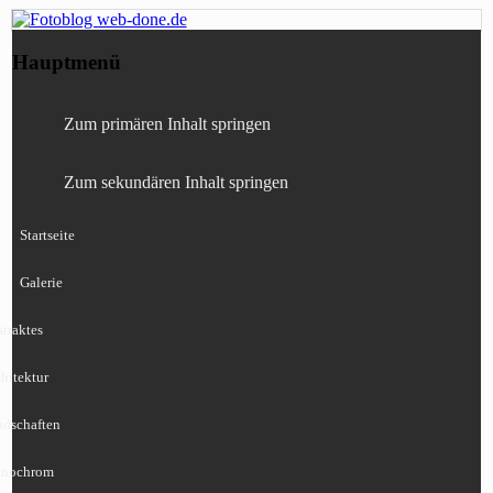
Fotografie, Blog, Lightroom, Tests,
Fotoblog web-done.de
Hauptmenü
Canon, Nikon, Sony
Zum primären Inhalt springen
Zum sekundären Inhalt springen
Startseite
Galerie
traktes
hitektur
ndschaften
nochrom