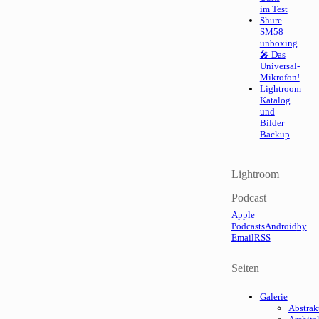
im Test
Shure
SM58
unboxing
🎤 Das
Universal-
Mikrofon!
Lightroom
Katalog
und
Bilder
Backup
Lightroom
Podcast
Apple
Podcasts
Android
by
Email
RSS
Seiten
Galerie
Abstrak