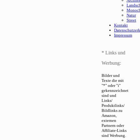
Archite
Landsch
Monoc
Natur
Street
Kontakt
Datenschutzer
Impressum
* Links und
Werbung:
Bilder und
Texte die mit
"*" oder "i"
gekennzeichnet
sind und
Links/
Produktlinks/
Bildlinks zu
Amazon,
externen
Partnern oder
Affiliate-Links
sind Werbung.