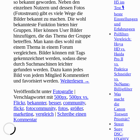
so bekannt geworden. Neben den
H5 im
einzelnen Nutzern und dessen Fotos
Test 🎙
(Fotostream) gibt es viele Wege die
beste
Bilder bekannt zu machen. Die wohl
Einstellungen
und
bekannteste Funktion bieten hier
Erfahrungen
Gruppen. Hier können User Bilder
Polfilter-
hinzufügen, die das Thema der Gruppe
Vergleich:
betreffen. Man kann dies wohl mit
Hoya
einem Thema in einem Forum
HD vs.
vergleichen. Bilder können mit Tags
Haida
gekennzeichnet werden, sodass diese
Pro II
durch Suchmaschinen leichter
vs.
Praktica
gefunden werden. Dazu kann jedes
Schneider
Bild von jedem Mitglied Kommentiert
vs.
und favorisiert werden.
Weiterlesen
→
NoName-
Billigfilter
Veröffentlicht unter
Fotografie
|
Was
Verschlagwortet mit
500px
,
500px vs.
macht
Flickr
,
bekannter
,
besser
,
community
,
die
flickr
,
fotocommunity
,
fotos
,
größer
,
Canon
marketing
,
vergleich
|
Schreibe einen
Tonwert
Priorität?
Kommentar
Street
Sony
DSC-
HX400V