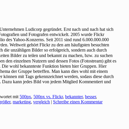
Unternehmen Ludicorp gegründet. Erst nach und nach hat sich
 Fotografien und Fotografen entwickelt. 2005 wurde Flickr
olio des Yahoo-Konzerns. Seit 2011 sind rund 6.000.000.000
den. Weltweit gehört Flickr zu den am häufigsten besuchten
urch die unzähligen Bilder so erfolgreich, sondern auch durch
eiten Bilder zu teilen und bekannt zu machen, bzw. zu suchen
en den einzelnen Nutzern und dessen Fotos (Fotostream) gibt es
. Die wohl bekannteste Funktion bieten hier Gruppen. Hier
Thema der Gruppe betreffen. Man kann dies wohl mit einem
r können mit Tags gekennzeichnet werden, sodass diese durch
. Dazu kann jedes Bild von jedem Mitglied Kommentiert und
wortet mit
500px
,
500px vs. Flickr
,
bekannter
,
besser
,
größer
,
marketing
,
vergleich
|
Schreibe einen Kommentar