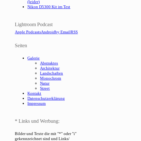
(leider)
Nikon D5300 Kit im Test
Lightroom Podcast
Apple Podcasts
Android
by Email
RSS
Seiten
Galerie
Abstraktes
Architektur
Landschaften
Monochrom
Natur
Street
Kontakt
Datenschutzerklärung
Impressum
* Links und Werbung:
Bilder und Texte die mit "*" oder "i"
gekennzeichnet sind und Links/