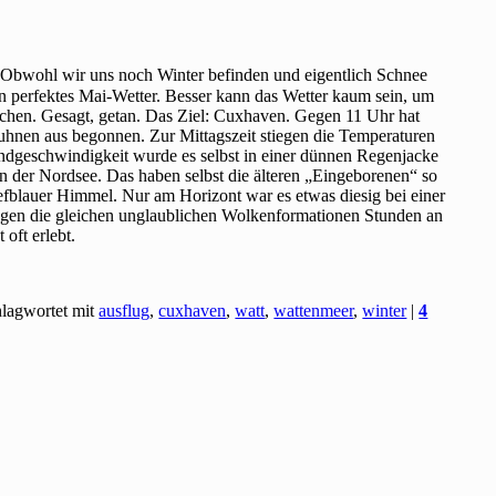
. Obwohl wir uns noch Winter befinden und eigentlich Schnee
 ein perfektes Mai-Wetter. Besser kann das Wetter kaum sein, um
chen. Gesagt, getan. Das Ziel: Cuxhaven. Gegen 11 Uhr hat
hnen aus begonnen. Zur Mittagszeit stiegen die Temperaturen
ndgeschwindigkeit wurde es selbst in einer dünnen Regenjacke
 der Nordsee. Das haben selbst die älteren „Eingeborenen“ so
iefblauer Himmel. Nur am Horizont war es etwas diesig bei einer
ngen die gleichen unglaublichen Wolkenformationen Stunden an
 oft erlebt.
lagwortet mit
ausflug
,
cuxhaven
,
watt
,
wattenmeer
,
winter
|
4