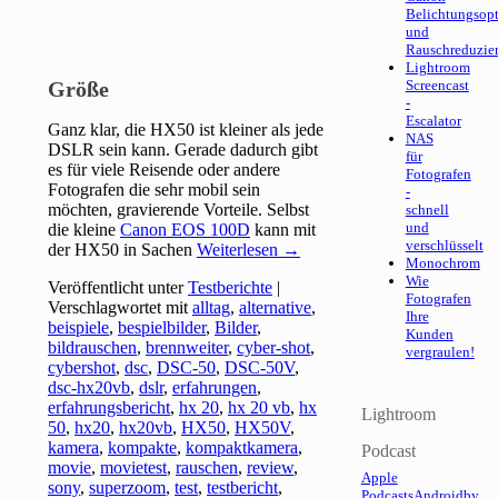
Belichtungsop
und
Rauschreduzie
Lightroom
Größe
Screencast
-
Escalator
Ganz klar, die HX50 ist kleiner als jede
NAS
DSLR sein kann. Gerade dadurch gibt
für
es für viele Reisende oder andere
Fotografen
Fotografen die sehr mobil sein
-
möchten, gravierende Vorteile. Selbst
schnell
und
die kleine
Canon EOS 100D
kann mit
verschlüsselt
der HX50 in Sachen
Weiterlesen
→
Monochrom
Wie
Veröffentlicht unter
Testberichte
|
Fotografen
Verschlagwortet mit
alltag
,
alternative
,
Ihre
beispiele
,
bespielbilder
,
Bilder
,
Kunden
bildrauschen
,
brennweiter
,
cyber-shot
,
vergraulen!
cybershot
,
dsc
,
DSC-50
,
DSC-50V
,
dsc-hx20vb
,
dslr
,
erfahrungen
,
erfahrungsbericht
,
hx 20
,
hx 20 vb
,
hx
Lightroom
50
,
hx20
,
hx20vb
,
HX50
,
HX50V
,
kamera
,
kompakte
,
kompaktkamera
,
Podcast
movie
,
movietest
,
rauschen
,
review
,
Apple
sony
,
superzoom
,
test
,
testbericht
,
Podcasts
Android
by