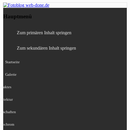
Fotografie, Blog, Lightroom, Tests,
Fotoblog web-done.de
Hauptmenü
Canon, Nikon, Sony
Zum primären Inhalt springen
Zum sekundären Inhalt springen
Startseite
Galerie
traktes
hitektur
ndschaften
nochrom