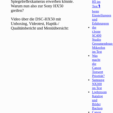
Spiegelreflexkameras erwerben könnte.
H5 im
Warum nun also zur Sony HX50
Test 🎙
greifen?
beste
Einstellungen
Video über die DSC-HX50 mit
und
Unboxing, Videotest, Haptik-/
Erfahrungen
the
Qualitätsbericht und Menüübersicht:
t.bone
SC400
Studio
Grossmembran
Mikrofon
im Test
Was
macht
die
Canon
Tonwert
Priorität?
Samsung
NX300
im Test
Lightroom
Katalog
und
Bilder
Backup
Canon