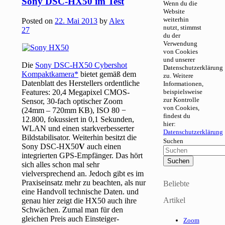
Sony DSC-HX50 im Test
Wenn du die
Website
weiterhin
Posted on
22. Mai 2013
by
Alex
nutzt, stimmst
27
du der
Verwendung
von Cookies
und unserer
Die
Sony DSC-HX50 Cybershot
Datenschutzerklärung
Kompaktkamera
bietet gemäß dem
zu. Weitere
Datenblatt des Herstellers ordentliche
Informationen,
Features: 20,4 Megapixel CMOS-
beispielsweise
zur Kontrolle
Sensor, 30-fach optischer Zoom
von Cookies,
(24mm – 720mm KB), ISO 80 −
findest du
12.800, fokussiert in 0,1 Sekunden,
hier:
WLAN und einen starkverbesserter
Datenschutzerklärung
Bildstabilisator. Weiterhin besitzt die
Suchen
Sony DSC-HX50
V
auch einen
integrierten GPS-Empfänger. Das hört
sich alles schon mal sehr
vielversprechend an. Jedoch gibt es im
Praxiseinsatz mehr zu beachten, als nur
Beliebte
eine Handvoll technische Daten. und
Artikel
genau hier zeigt die HX50 auch ihre
Schwächen. Zumal man für den
gleichen Preis auch Einsteiger-
Zoom