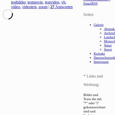
testbilder
,
testmovie
,
testvideo
,
vb
,
Email
RSS
video
,
videotest
,
zoom
|
27
Antworten
Seiten
Galerie
Abstrak
Archite
Landsch
Monoc
Natur
Street
Kontakt
Datenschutzer
Impressum
* Links und
Werbung:
Bilder und
Texte die mit
"*" oder "i"
gekennzeichnet
sind und