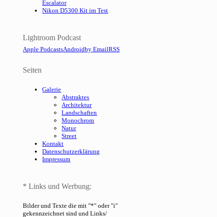
Escalator
Nikon D5300 Kit im Test
Lightroom Podcast
Apple Podcasts
Android
by Email
RSS
Seiten
Galerie
Abstraktes
Architektur
Landschaften
Monochrom
Natur
Street
Kontakt
Datenschutzerklärung
Impressum
* Links und Werbung:
Bilder und Texte die mit "*" oder "i"
gekennzeichnet sind und Links/