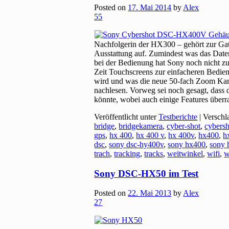
Posted on
17. Mai 2014
by
Alex
55
Nachfolgerin der HX300 – gehört zur Gat
Ausstattung auf. Zumindest was das Date
bei der Bedienung hat Sony noch nicht zu 
Zeit Touchscreens zur einfacheren Bedi
wird und was die neue 50-fach Zoom Kamer
nachlesen. Vorweg sei noch gesagt, dass 
könnte, wobei auch einige Features übe
Veröffentlicht unter
Testberichte
|
Verschl
bridge
,
bridgekamera
,
cyber-shot
,
cybersh
gps
,
hx 400
,
hx 400 v
,
hx 400v
,
hx400
,
h
dsc
,
sony dsc-hy400v
,
sony hx400
,
sony 
trach
,
tracking
,
tracks
,
weitwinkel
,
wifi
,
w
Sony DSC-HX50 im Test
Posted on
22. Mai 2013
by
Alex
27