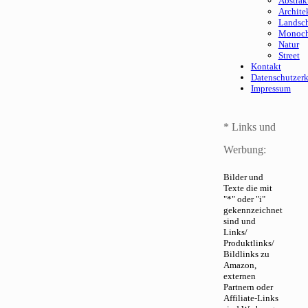
Abstrak
Archite
Landsch
Monoc
Natur
Street
Kontakt
Datenschutzer
Impressum
* Links und
Werbung:
Bilder und
Texte die mit
"*" oder "i"
gekennzeichnet
sind und
Links/
Produktlinks/
Bildlinks zu
Amazon,
externen
Partnern oder
Affiliate-Links