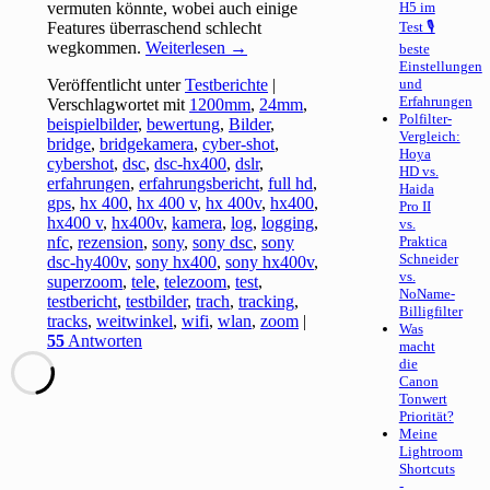
vermuten könnte, wobei auch einige
H5 im
Features überraschend schlecht
Test 🎙
wegkommen.
Weiterlesen
→
beste
Einstellungen
Veröffentlicht unter
Testberichte
|
und
Erfahrungen
Verschlagwortet mit
1200mm
,
24mm
,
Polfilter-
beispielbilder
,
bewertung
,
Bilder
,
Vergleich:
bridge
,
bridgekamera
,
cyber-shot
,
Hoya
cybershot
,
dsc
,
dsc-hx400
,
dslr
,
HD vs.
erfahrungen
,
erfahrungsbericht
,
full hd
,
Haida
gps
,
hx 400
,
hx 400 v
,
hx 400v
,
hx400
,
Pro II
hx400 v
,
hx400v
,
kamera
,
log
,
logging
,
vs.
nfc
,
rezension
,
sony
,
sony dsc
,
sony
Praktica
Schneider
dsc-hy400v
,
sony hx400
,
sony hx400v
,
vs.
superzoom
,
tele
,
telezoom
,
test
,
NoName-
testbericht
,
testbilder
,
trach
,
tracking
,
Billigfilter
tracks
,
weitwinkel
,
wifi
,
wlan
,
zoom
|
Was
55
Antworten
macht
die
Canon
Tonwert
Priorität?
Meine
Lightroom
Shortcuts
-