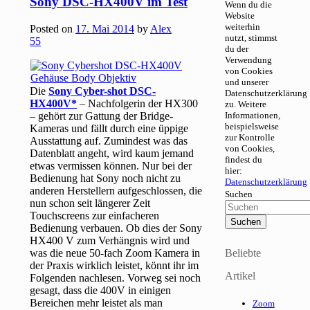
Sony DSC-HX400V im Test
Wenn du die
Website
weiterhin
Posted on
17. Mai 2014
by
Alex
nutzt, stimmst
55
du der
Verwendung
von Cookies
und unserer
Die
Sony Cyber-shot DSC-
Datenschutzerklärung
HX400V
– Nachfolgerin der HX300
zu. Weitere
– gehört zur Gattung der Bridge-
Informationen,
beispielsweise
Kameras und fällt durch eine üppige
zur Kontrolle
Ausstattung auf. Zumindest was das
von Cookies,
Datenblatt angeht, wird kaum jemand
findest du
etwas vermissen können. Nur bei der
hier:
Bedienung hat Sony noch nicht zu
Datenschutzerklärung
anderen Herstellern aufgeschlossen, die
Suchen
nun schon seit längerer Zeit
Touchscreens zur einfacheren
Bedienung verbauen. Ob dies der Sony
HX400 V zum Verhängnis wird und
was die neue 50-fach Zoom Kamera in
Beliebte
der Praxis wirklich leistet, könnt ihr im
Artikel
Folgenden nachlesen. Vorweg sei noch
gesagt, dass die 400V in einigen
Bereichen mehr leistet als man
Zoom