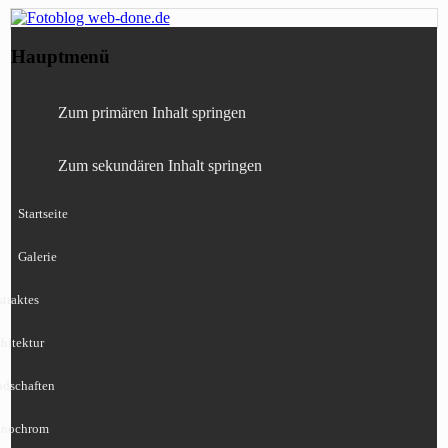
Fotografie, Blog, Lightroom, Tests,
Fotoblog web-done.de
Hauptmenü
Canon, Nikon, Sony
Zum primären Inhalt springen
Zum sekundären Inhalt springen
Startseite
Galerie
traktes
hitektur
ndschaften
nochrom