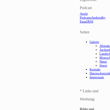
Podcast
Apple
Podcasts
Android
by
Email
RSS
Seiten
Galerie
Abstrak
Archite
Landsch
Monoc
Natur
Street
Kontakt
Datenschutzer
Impressum
* Links und
Werbung:
Bilder und