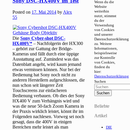
Sony DSC-HX400V im Test
Wenn du die
Website
weiterhin
Posted on
17. Mai 2014
by
Alex
nutzt, stimmst
55
du der
Verwendung
von Cookies
und unserer
Die
Sony Cyber-shot DSC-
Datenschutzerklärung
HX400V
– Nachfolgerin der HX300
zu. Weitere
– gehört zur Gattung der Bridge-
Informationen,
beispielsweise
Kameras und fällt durch eine üppige
zur Kontrolle
Ausstattung auf. Zumindest was das
von Cookies,
Datenblatt angeht, wird kaum jemand
findest du
etwas vermissen können. Nur bei der
hier:
Bedienung hat Sony noch nicht zu
Datenschutzerklärung
anderen Herstellern aufgeschlossen, die
Suchen
nun schon seit längerer Zeit
Touchscreens zur einfacheren
Bedienung verbauen. Ob dies der Sony
HX400 V zum Verhängnis wird und
was die neue 50-fach Zoom Kamera in
Beliebte
der Praxis wirklich leistet, könnt ihr im
Artikel
Folgenden nachlesen. Vorweg sei noch
gesagt, dass die 400V in einigen
Bereichen mehr leistet als man
DIE