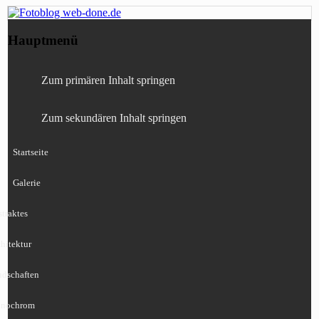
Fotografie, Blog, Lightroom, Tests,
Fotoblog web-done.de
Hauptmenü
Canon, Nikon, Sony
Zum primären Inhalt springen
Zum sekundären Inhalt springen
Startseite
Galerie
traktes
hitektur
ndschaften
nochrom