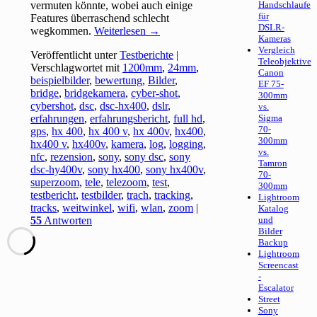
vermuten könnte, wobei auch einige
Handschlaufe
für
Features überraschend schlecht
DSLR-
wegkommen.
Weiterlesen
→
Kameras
Vergleich
Veröffentlicht unter
Testberichte
|
Teleobjektive
Verschlagwortet mit
1200mm
,
24mm
,
Canon
beispielbilder
,
bewertung
,
Bilder
,
EF 75-
bridge
,
bridgekamera
,
cyber-shot
,
300mm
cybershot
,
dsc
,
dsc-hx400
,
dslr
,
vs.
erfahrungen
,
erfahrungsbericht
,
full hd
,
Sigma
70-
gps
,
hx 400
,
hx 400 v
,
hx 400v
,
hx400
,
300mm
hx400 v
,
hx400v
,
kamera
,
log
,
logging
,
vs.
nfc
,
rezension
,
sony
,
sony dsc
,
sony
Tamron
dsc-hy400v
,
sony hx400
,
sony hx400v
,
70-
superzoom
,
tele
,
telezoom
,
test
,
300mm
testbericht
,
testbilder
,
trach
,
tracking
,
Lightroom
tracks
,
weitwinkel
,
wifi
,
wlan
,
zoom
|
Katalog
55
Antworten
und
Bilder
Backup
Lightroom
Screencast
-
Escalator
Street
Sony