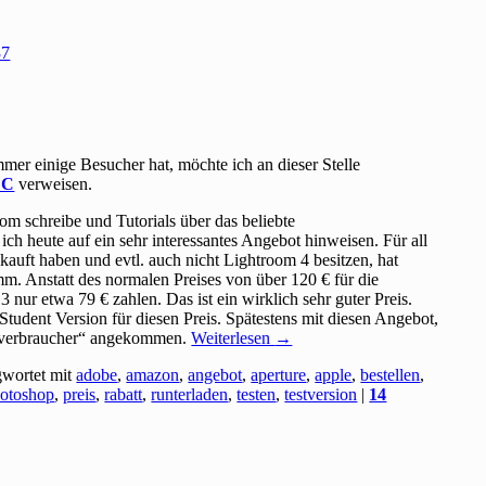
mmer einige Besucher hat, möchte ich an dieser Stelle
CC
verweisen.
om schreibe und Tutorials über das beliebte
h heute auf ein sehr interessantes Angebot hinweisen. Für all
kauft haben und evtl. auch nicht Lightroom 4 besitzen, hat
 Anstatt des normalen Preises von über 120 € für die
 nur etwa 79 € zahlen. Das ist ein wirklich sehr guter Preis.
tudent Version für diesen Preis. Spätestens mit diesen Angebot,
alverbraucher“ angekommen.
Weiterlesen
→
gwortet mit
adobe
,
amazon
,
angebot
,
aperture
,
apple
,
bestellen
,
otoshop
,
preis
,
rabatt
,
runterladen
,
testen
,
testversion
|
14