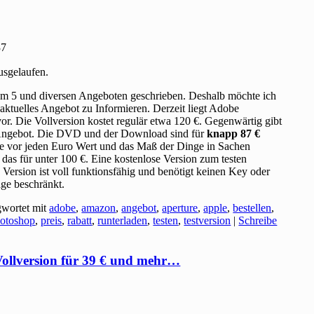
usgelaufen.
m 5 und diversen Angeboten geschrieben. Deshalb möchte ich
 aktuelles Angebot zu Informieren. Derzeit liegt Adobe
or. Die Vollversion kostet regulär etwa 120 €. Gegenwärtig gibt
ngebot. Die DVD und der Download sind für
knapp 87 €
 wie vor jeden Euro Wert und das Maß der Dinge in Sachen
das für unter 100 €. Eine kostenlose Version zum testen
e Version ist voll funktionsfähig und benötigt keinen Key oder
Tage beschränkt.
gwortet mit
adobe
,
amazon
,
angebot
,
aperture
,
apple
,
bestellen
,
otoshop
,
preis
,
rabatt
,
runterladen
,
testen
,
testversion
|
Schreibe
ollversion für 39 € und mehr…