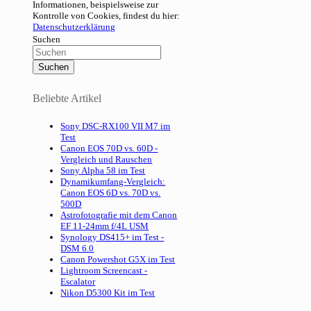
Informationen, beispielsweise zur
Kontrolle von Cookies, findest du hier:
Datenschutzerklärung
Suchen
Beliebte Artikel
Sony DSC-RX100 VII M7 im
Test
Canon EOS 70D vs. 60D -
Vergleich und Rauschen
Sony Alpha 58 im Test
Dynamikumfang-Vergleich:
Canon EOS 6D vs. 70D vs.
500D
Astrofotografie mit dem Canon
EF 11-24mm f/4L USM
Synology DS415+ im Test -
DSM 6.0
Canon Powershot G5X im Test
Lightroom Screencast -
Escalator
Nikon D5300 Kit im Test