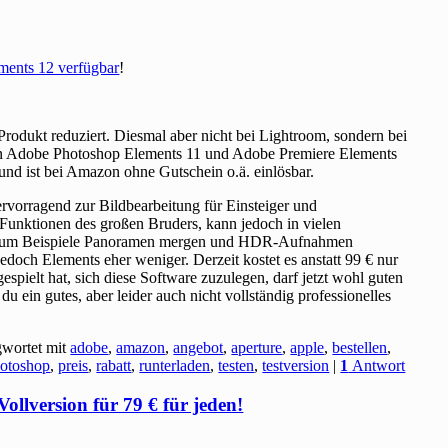
ents 12 verfügbar
!
Produkt reduziert. Diesmal aber nicht bei Lightroom, sondern bei
 Adobe Photoshop Elements 11 und Adobe Premiere Elements
und ist bei Amazon ohne Gutschein o.ä. einlösbar.
rvorragend zur Bildbearbeitung für Einsteiger und
le Funktionen des großen Bruders, kann jedoch in vielen
n zum Beispiele Panoramen mergen und HDR-Aufnahmen
jedoch Elements eher weniger. Derzeit kostet es anstatt 99 € nur
pielt hat, sich diese Software zuzulegen, darf jetzt wohl guten
 ein gutes, aber leider auch nicht vollständig professionelles
gwortet mit
adobe
,
amazon
,
angebot
,
aperture
,
apple
,
bestellen
,
otoshop
,
preis
,
rabatt
,
runterladen
,
testen
,
testversion
|
1
Antwort
llversion für 79 € für jeden!