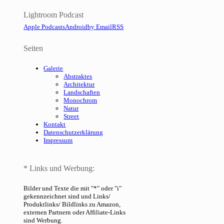
Lightroom Podcast
Apple Podcasts
Android
by Email
RSS
Seiten
Galerie
Abstraktes
Architektur
Landschaften
Monochrom
Natur
Street
Kontakt
Datenschutzerklärung
Impressum
* Links und Werbung:
Bilder und Texte die mit "*" oder "i"
gekennzeichnet sind und Links/
Produktlinks/ Bildlinks zu Amazon,
externen Partnern oder Affiliate-Links
sind Werbung.