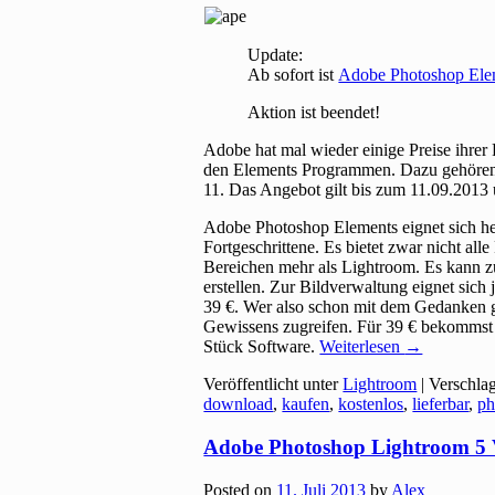
Update:
Ab sofort ist
Adobe Photoshop Elem
Aktion ist beendet!
Adobe hat mal wieder einige Preise ihrer 
den Elements Programmen. Dazu gehören
11. Das Angebot gilt bis zum 11.09.2013 
Adobe Photoshop Elements eignet sich he
Fortgeschrittene. Es bietet zwar nicht al
Bereichen mehr als Lightroom. Es kan
erstellen. Zur Bildverwaltung eignet sich 
39 €. Wer also schon mit dem Gedanken ges
Gewissens zugreifen. Für 39 € bekommst du
Stück Software.
Weiterlesen
→
Veröffentlicht unter
Lightroom
|
Verschla
download
,
kaufen
,
kostenlos
,
lieferbar
,
ph
Adobe Photoshop Lightroom 5 Vo
Posted on
11. Juli 2013
by
Alex