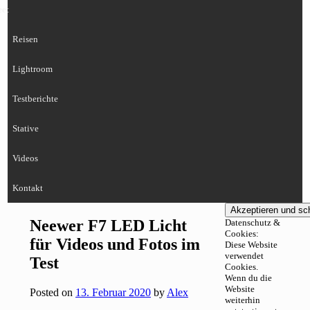
eet
Reisen
Lightroom
Testberichte
Stative
Videos
Kontakt
Neewer F7 LED Licht
Datenschutz &
Cookies:
für Videos und Fotos im
Diese Website
verwendet
Test
Cookies.
Wenn du die
Website
Posted on
13. Februar 2020
by
Alex
weiterhin