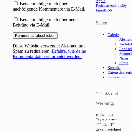
Apple
Benachrichtige mich über
Podcasts
Android
by
nachfolgende Kommentare via E-Mail.
Email
RSS
Benachrichtige mich über neue
Seiten
Beiträge via E-Mail.
Galerie
Abstrak
Archite
Diese Website verwendet Akismet, um
Landsch
Spam zu reduzieren.
Erfahre, wie deine
Monoc
Kommentardaten verarbeitet werden.
Natur
Street
Kontakt
Datenschutzer
Impressum
* Links und
Werbung:
Bilder und
Texte die mit
"*" oder "i"
gekennzeichnet