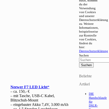
nutzt, stimmst
du der
Verwendung
von Cookies
und unserer
Datenschutzerklärung
zu. Weitere
Informationen,
beispielsweise
zur Kontrolle
von Cookies,
findest du
hier:
Datenschutzerklärung
Suchen
Beliebte
Artikel
Neewer F7 LED Licht
– ca. 150,- €
DIE
– mit Tasche, USB-C Kabel,
Handschlaufe
Blitzschuh-Mount
für
– eingebauter Akku 7,4V, 3.000 mAh
DSLR-
– ca. 1,5 Stunden Leuchtdauer