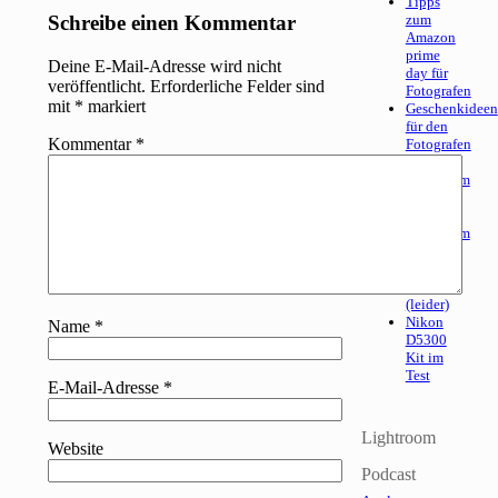
Tipps
Schreibe einen Kommentar
zum
Amazon
prime
Deine E-Mail-Adresse wird nicht
day für
veröffentlicht.
Erforderliche Felder sind
Fotografen
mit
*
markiert
Geschenkideen
für den
Kommentar
*
Fotografen
Adobe
Lightroom
6.2
und
Lightroom
CC
2015.2
sind da
(leider)
Nikon
Name
*
D5300
Kit im
Test
E-Mail-Adresse
*
Lightroom
Website
Podcast