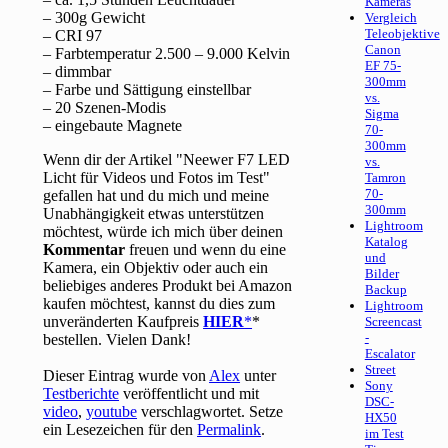
Kameras
– 300g Gewicht
Vergleich
Teleobjektive
– CRI 97
Canon
– Farbtemperatur 2.500 – 9.000 Kelvin
EF 75-
– dimmbar
300mm
– Farbe und Sättigung einstellbar
vs.
– 20 Szenen-Modis
Sigma
– eingebaute Magnete
70-
300mm
Wenn dir der Artikel "Neewer F7 LED
vs.
Licht für Videos und Fotos im Test"
Tamron
70-
gefallen hat und du mich und meine
300mm
Unabhängigkeit etwas unterstützen
Lightroom
möchtest, würde ich mich über deinen
Katalog
Kommentar
freuen und wenn du eine
und
Kamera, ein Objektiv oder auch ein
Bilder
beliebiges anderes Produkt bei Amazon
Backup
kaufen möchtest, kannst du dies zum
Lightroom
unveränderten Kaufpreis
HIER
*
Screencast
-
bestellen. Vielen Dank!
Escalator
Street
Dieser Eintrag wurde von
Alex
unter
Sony
Testberichte
veröffentlicht und mit
DSC-
video
,
youtube
verschlagwortet. Setze
HX50
ein Lesezeichen für den
Permalink
.
im Test