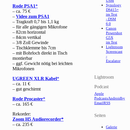
USM
Synology
Rode PSA1
DS415+
– ca. 75 €
im Test
–
Video zum PSA1
- DSM
– Tragkraft 0,7 bis 1,1 kg
6.0
– für alle gängigen Mikrofone
Canon
– 82cm horizontal
Powershot
– 84cm vertikal
G5X
– 3/8 Zoll Gewinde
im Test
Lightroom
– Tischklemme bis 7cm
Screencast
– mit Bohrloch direkt in Tisch
-
montierbar
Escalator
– ggf. Gewicht nötig bei leichten
Mikrofonen
Lightroom
UGREEN XLR Kabel
– ca. 11 €
Podcast
– gut geschirmt
Apple
Podcasts
Android
by
Rode Procaster
Email
RSS
– ca. 165 €
Rekorder:
Seiten
Zoom H5 Audiorecorder
– ca. 235 €
Galerie