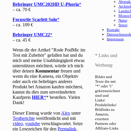
Abstrak
Behringer UMC202HD U-Phoria
Archite
– ca. 70 €
Landsch
Monoc
Focusrite Scarlett Solo
Natur
– ca. 109 €
Street
Kontakt
Behringer UMC22
Datenschutzer
Impressum
– ca. 45 €
Wenn dir der Artikel "Rode PodMic im
Test mit Zubehör" gefallen hat und du
* Links und
mich und meine Unabhängigkeit etwas
Werbung:
unterstützen möchtest, würde ich mich
über deinen
Kommentar
freuen und
wenn du eine Kamera, ein Objektiv
Bilder und
oder auch ein beliebiges anderes
Texte die mit
"*" oder "i"
Produkt bei Amazon kaufen möchtest,
gekennzeichnet
kannst du dies zum unveränderten
sind und
Kaufpreis
HIER
* bestellen. Vielen
Links/
Dank!
Produktlinks/
Bildlinks zu
Dieser Eintrag wurde von
Alex
unter
Amazon,
Testberichte
veröffentlicht und mit
externen
video
,
youtube
verschlagwortet. Setze
Partnern oder
Affiliate-Links
ein Lesezeichen für den
Permalink
.