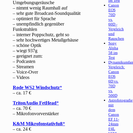
im Test
Umgebungsgeräusche
Canon
– nimmt wenig Raumhall auf
EOS
– sehr gute Broadcast-Soundqualität
70D
– optimiert für Sprache
vs.
– unempfindlich gegenüber
60D -
Funkstrahlen
Vergleich
und
– interner Poppschutz, geht so
Rauschen
– sehr hochwertiges Metallgehäuse
Sony
– schöne Optik
Alpha
– wiegt 937g
58 im
– geeignet zum:
Test
– Podcasten
Dynamikumfan
– Streamen
Vergleich:
– Voice-Over
Canon
EOS
– Videos
6D vs.
70D
Rode WS2 Windschutz
vs.
– ca. 17 €
500D
Astrofotografie
TritonAudio FetHead
mit
– ca. 70 €
dem
– Mikrofonvorverstärker
Canon
EF 11-
K&M Mikrofonstativfuß
24mm
– ca. 24 €
f/4L