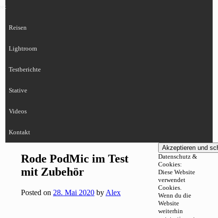
eet
Reisen
Lightroom
Testberichte
Stative
Videos
Kontakt
Rode PodMic im Test
Datenschutz &
Cookies:
mit Zubehör
Diese Website
verwendet
Cookies.
Posted on
28. Mai 2020
by
Alex
Wenn du die
Website
weiterhin