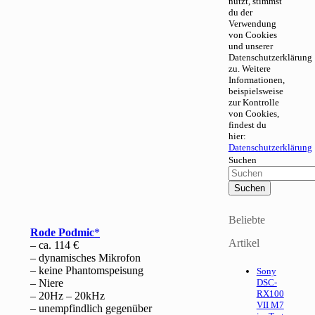
nutzt, stimmst
du der
Verwendung
von Cookies
und unserer
Datenschutzerklärung
zu. Weitere
Informationen,
beispielsweise
zur Kontrolle
von Cookies,
findest du
hier:
Datenschutzerklärung
Suchen
Beliebte
Rode Podmic
Artikel
– ca. 114 €
– dynamisches Mikrofon
– keine Phantomspeisung
Sony
– Niere
DSC-
RX100
– 20Hz – 20kHz
VII M7
– unempfindlich gegenüber