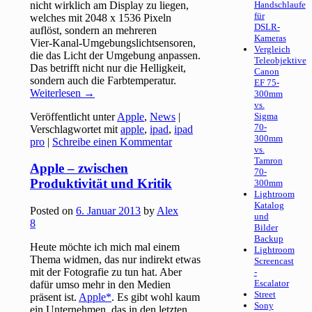
nicht wirklich am Display zu liegen,
Handschlaufe
für
welches mit 2048 x 1536 Pixeln
DSLR-
auflöst, sondern an mehreren
Kameras
Vier‑Kanal-Umgebungslichtsensoren,
Vergleich
die das Licht der Umgebung anpassen.
Teleobjektive
Das betrifft nicht nur die Helligkeit,
Canon
sondern auch die Farbtemperatur.
EF 75-
Weiterlesen
→
300mm
vs.
Veröffentlicht unter
Apple
,
News
|
Sigma
70-
Verschlagwortet mit
apple
,
ipad
,
ipad
300mm
pro
|
Schreibe einen Kommentar
vs.
Tamron
Apple – zwischen
70-
Produktivität und Kritik
300mm
Lightroom
Katalog
Posted on
6. Januar 2013
by
Alex
und
8
Bilder
Backup
Heute möchte ich mich mal einem
Lightroom
Thema widmen, das nur indirekt etwas
Screencast
mit der Fotografie zu tun hat. Aber
-
Escalator
dafür umso mehr in den Medien
Street
präsent ist.
Apple
. Es gibt wohl kaum
Sony
ein Unternehmen, das in den letzten