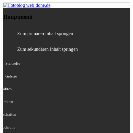
Fotografie, Blog, Lightroom, Tests,
Fotoblog web-done.de
Hauptmenü
Canon, Nikon, Sony
Zum primären Inhalt springen
Zum sekundären Inhalt springen
Startseite
Galerie
traktes
hitektur
ndschaften
nochrom