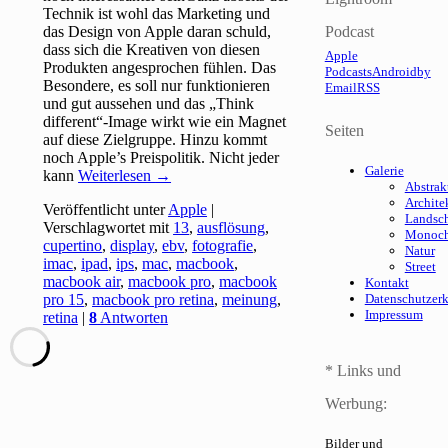
Technik ist wohl das Marketing und
das Design von Apple daran schuld,
Podcast
dass sich die Kreativen von diesen
Apple
Produkten angesprochen fühlen. Das
Podcasts
Android
by
Besondere, es soll nur funktionieren
Email
RSS
und gut aussehen und das „Think
different“-Image wirkt wie ein Magnet
Seiten
auf diese Zielgruppe. Hinzu kommt
noch Apple’s Preispolitik. Nicht jeder
Galerie
kann
Weiterlesen
→
Abstrak
Archite
Veröffentlicht unter
Apple
|
Landsch
Verschlagwortet mit
13
,
ausflösung
,
Monoc
cupertino
,
display
,
ebv
,
fotografie
,
Natur
imac
,
ipad
,
ips
,
mac
,
macbook
,
Street
macbook air
,
macbook pro
,
macbook
Kontakt
pro 15
,
macbook pro retina
,
meinung
,
Datenschutzer
Impressum
retina
|
8
Antworten
* Links und
Werbung:
Bilder und