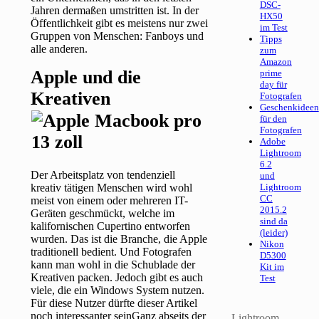
DSC-
Jahren dermaßen umstritten ist. In der
HX50
Öffentlichkeit gibt es meistens nur zwei
im Test
Gruppen von Menschen: Fanboys und
Tipps
alle anderen.
zum
Amazon
Apple und die
prime
day für
Kreativen
Fotografen
Geschenkideen
für den
Fotografen
Adobe
Lightroom
6.2
Der Arbeitsplatz von tendenziell
und
kreativ tätigen Menschen wird wohl
Lightroom
CC
meist von einem oder mehreren IT-
2015.2
Geräten geschmückt, welche im
sind da
kalifornischen Cupertino entworfen
(leider)
wurden. Das ist die Branche, die Apple
Nikon
traditionell bedient. Und Fotografen
D5300
kann man wohl in die Schublade der
Kit im
Kreativen packen. Jedoch gibt es auch
Test
viele, die ein Windows System nutzen.
Für diese Nutzer dürfte dieser Artikel
noch interessanter seinGanz abseits der
Lightroom