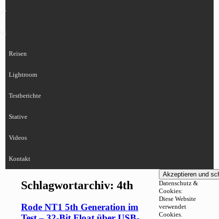
ur
eet
Reisen
Lightroom
Testberichte
Stative
Videos
Kontakt
Schlagwortarchiv:
4th
Datenschutz &
Cookies:
Diese Website
Rode NT1 5th Generation im
verwendet
Cookies.
Test – 32-Bit Float über USB-