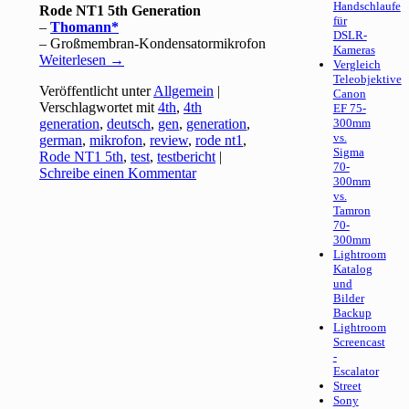
Handschlaufe
Rode NT1 5th Generation
für
–
Thomann
DSLR-
– Großmembran-Kondensatormikrofon
Kameras
Weiterlesen
→
Vergleich
Teleobjektive
Veröffentlicht unter
Allgemein
|
Canon
Verschlagwortet mit
4th
,
4th
EF 75-
generation
,
deutsch
,
gen
,
generation
,
300mm
vs.
german
,
mikrofon
,
review
,
rode nt1
,
Sigma
Rode NT1 5th
,
test
,
testbericht
|
70-
Schreibe einen Kommentar
300mm
vs.
Tamron
70-
300mm
Lightroom
Katalog
und
Bilder
Backup
Lightroom
Screencast
-
Escalator
Street
Sony