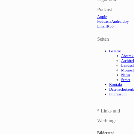
Podcast
Apple
Podcasts
Android
by
Email
RSS
Seiten
Galerie
Abstrak
Archite
Landsch
Monoc
Natur
Street
Kontakt
Datenschutzer
Impressum
* Links und
Werbung:
Bilder und