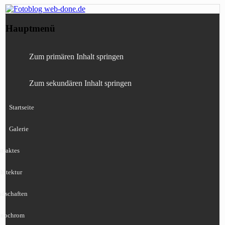
Fotografie, Blog, Lightroom, Tests,
Fotoblog web-done.de
Hauptmenü
Canon, Nikon, Sony
Zum primären Inhalt springen
Zum sekundären Inhalt springen
Startseite
Galerie
traktes
hitektur
ndschaften
nochrom