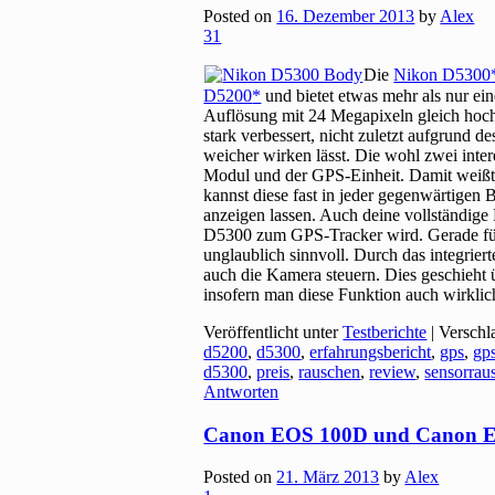
Posted on
16. Dezember 2013
by
Alex
31
Die
Nikon D5300
D5200
und bietet etwas mehr als nur ei
Auflösung mit 24 Megapixeln gleich hoch 
stark verbessert, nicht zuletzt aufgrund d
weicher wirken lässt. Die wohl zwei in
Modul und der GPS-Einheit. Damit weißt
kannst diese fast in jeder gegenwärtigen
anzeigen lassen. Auch deine vollständige
D5300 zum GPS-Tracker wird. Gerade für 
unglaublich sinnvoll. Durch das integrie
auch die Kamera steuern. Dies geschieht 
insofern man diese Funktion auch wirklic
Veröffentlicht unter
Testberichte
|
Verschl
d5200
,
d5300
,
erfahrungsbericht
,
gps
,
gps
d5300
,
preis
,
rauschen
,
review
,
sensorrau
Antworten
Canon EOS 100D und Canon EO
Posted on
21. März 2013
by
Alex