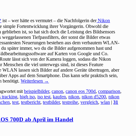
ist – wer hätte es vermutet – die Nachfolgerin der
Nikon
ne simple Fortentwicklung ihrer Vorgängerin. Obwohl die
geblieben ist, so hat sich doch die Leistung des Bildsensors
es weggelassenen Tiefpassfilters, der sonst die Bilder etwas
teressantesten Neuerungen bestehen aus dem verbautem WLAN-
 du später immer, wo du die Bilder aufgenommen hast und
 Bildbearbeitungssoftware auf Karten von Google und Co.
 Route lässt sich von der Kamera loggen, sodass die Nikon
Menschen die viel unterwegs sind, ist dieses Feature
rte WLAN lassen sich Bilder auf andere Geräte übertragen, aber
über Apps auf dem Smartphone. Das kann sehr praktisch sein,
h benötigt.
Weiterlesen
→
agwortet mit
beispielbilder
,
canon
,
canon eos 700d
,
comparison
,
 tracking
,
high iso
,
iso test
,
kaufen
,
nikon
,
nikon d5200
,
nikon
schen
,
test
,
testbericht
,
testbilder
,
testreihe
,
vergleich
,
wlan
|
31
S 700D ab April im Handel