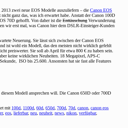
l 2013 zwei neue EOS Modelle auszuliefern – die
Canon EOS
st nicht ganz das, was ich erwartet habe. Anstatt der Canon 100D
EOS 70D gehofft. Von daher ist die
Enttäuschung
Verwunderung
hauen wir erst mal, was Canon hier dem DSLR-Einsteiger-Kunden
wartete Neuerung. Sie lässt sich zwischen der Canon EOS
ist wohl ein Modell, das den meisten nicht wirklich gefehlt
nicht preiswerter. Sie soll ab April für etwa 800 € zu haben sein.
g, aber keine wirklichen Neuheiten. 18 Megapixel, APS-C
 Sekunde, ISO bis 25.600. Ansonsten hat sie fast alle Features
mit diesem Modell ansprechen will. Die Canon 650D oder 700D
et mit
100d
,
1100d
,
60d
,
650d
,
700d
,
70d
,
canon
,
canon eos
er
,
eos
,
lieferbar
,
neu
,
neuheit
,
news
,
nikon
,
verfügbar
,