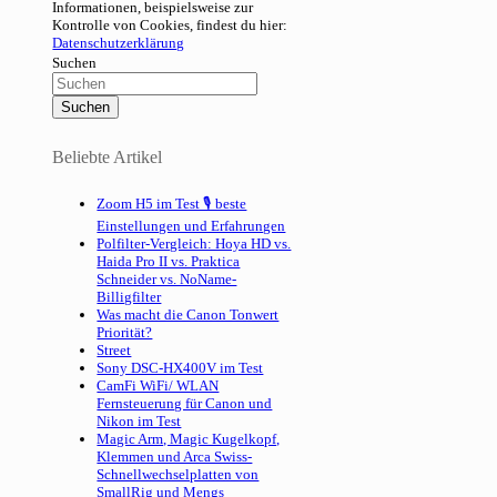
Informationen, beispielsweise zur
Kontrolle von Cookies, findest du hier:
Datenschutzerklärung
Suchen
Beliebte Artikel
Zoom H5 im Test 🎙 beste
Einstellungen und Erfahrungen
Polfilter-Vergleich: Hoya HD vs.
Haida Pro II vs. Praktica
Schneider vs. NoName-
Billigfilter
Was macht die Canon Tonwert
Priorität?
Street
Sony DSC-HX400V im Test
CamFi WiFi/ WLAN
Fernsteuerung für Canon und
Nikon im Test
Magic Arm, Magic Kugelkopf,
Klemmen und Arca Swiss-
Schnellwechselplatten von
SmallRig und Mengs