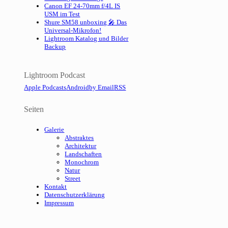
Canon EF 24-70mm f/4L IS
USM im Test
Shure SM58 unboxing 🎤 Das
Universal-Mikrofon!
Lightroom Katalog und Bilder
Backup
Lightroom Podcast
Apple Podcasts
Android
by Email
RSS
Seiten
Galerie
Abstraktes
Architektur
Landschaften
Monochrom
Natur
Street
Kontakt
Datenschutzerklärung
Impressum