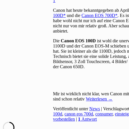
1
Canon hat heute bekanntgegeben ab Apri
100D
und die
Canon EOS 700D
. Es i
habe wohl nicht nur ich auf eine Canon 
nicht nur von mir relativ groß. Aber sc
anbietet.
Die
Canon EOS 100D
ist wohl die uner
1100D und der Canon EOS-M schieben und 
hat. Sie ist kleiner als die 1100D, jedoch 
Technisch bietet sie eine solide Leistun
Bildsensor, 3 Zoll Touchscreen, 4 Bilder/
der Canon 650D.
Mir ist wirklich nicht klar, wen Canon 
sind schon relativ
Weiterlesen
→
Veröffentlicht unter
News
|
Verschlagwort
100d
,
canon eos 700d
,
consumer
,
einsteig
vorbestellen
|
1
Antwort