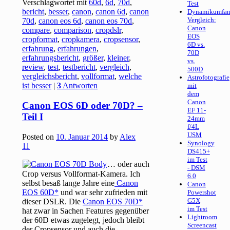
Verschlagwortet mit
60d
,
6d
,
70d
,
Test
bericht
,
besser
,
canon
,
canon 6d
,
canon
Dynamikumfan
Vergleich:
70d
,
canon eos 6d
,
canon eos 70d
,
Canon
compare
,
comparison
,
cropdslr
,
EOS
cropformat
,
cropkamera
,
cropsensor
,
6D vs.
erfahrung
,
erfahrungen
,
70D
erfahrungsbericht
,
größer
,
kleiner
,
vs.
review
,
test
,
testbericht
,
vergleich
,
500D
vergleichsbericht
,
vollformat
,
welche
Astrofotografie
ist besser
|
3
Antworten
mit
dem
Canon
Canon EOS 6D oder 70D? –
EF 11-
Teil I
24mm
f/4L
USM
Posted on
10. Januar 2014
by
Alex
Synology
11
DS415+
im Test
… oder auch
- DSM
Crop versus Vollformat-Kamera. Ich
6.0
selbst besaß lange Jahre eine
Canon
Canon
EOS 60D
und war sehr zufrieden mit
Powershot
G5X
dieser DSLR. Die
Canon EOS 70D
im Test
hat zwar in Sachen Features gegenüber
Lightroom
der 60D etwas zugelegt, jedoch bleibt
Screencast
der Cropsensor und auch die