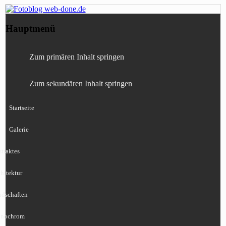
Fotografie, Blog, Lightroom, Tests,
Fotoblog web-done.de
Hauptmenü
Canon, Nikon, Sony
Zum primären Inhalt springen
Zum sekundären Inhalt springen
Startseite
Galerie
traktes
hitektur
ndschaften
nochrom