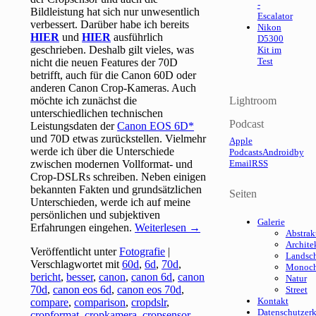
-
Bildleistung hat sich nur unwesentlich
Escalator
verbessert. Darüber habe ich bereits
Nikon
HIER
und
HIER
ausführlich
D5300
geschrieben. Deshalb gilt vieles, was
Kit im
Test
nicht die neuen Features der 70D
betrifft, auch für die Canon 60D oder
anderen Canon Crop-Kameras. Auch
möchte ich zunächst die
Lightroom
unterschiedlichen technischen
Podcast
Leistungsdaten der
Canon EOS 6D
und 70D etwas zurückstellen. Vielmehr
Apple
werde ich über die Unterschiede
Podcasts
Android
by
zwischen modernen Vollformat- und
Email
RSS
Crop-DSLRs schreiben. Neben einigen
bekannten Fakten und grundsätzlichen
Seiten
Unterschieden, werde ich auf meine
persönlichen und subjektiven
Galerie
Erfahrungen eingehen.
Weiterlesen
→
Abstrak
Archite
Veröffentlicht unter
Fotografie
|
Landsch
Verschlagwortet mit
60d
,
6d
,
70d
,
Monoc
bericht
,
besser
,
canon
,
canon 6d
,
canon
Natur
70d
,
canon eos 6d
,
canon eos 70d
,
Street
Kontakt
compare
,
comparison
,
cropdslr
,
Datenschutzer
cropformat
,
cropkamera
,
cropsensor
,