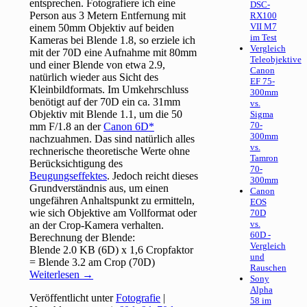
entsprechen. Fotografiere ich eine
DSC-
Person aus 3 Metern Entfernung mit
RX100
VII M7
einem 50mm Objektiv auf beiden
im Test
Kameras bei Blende 1.8, so erziele ich
Vergleich
mit der 70D eine Aufnahme mit 80mm
Teleobjektive
und einer Blende von etwa 2.9,
Canon
natürlich wieder aus Sicht des
EF 75-
Kleinbildformats. Im Umkehrschluss
300mm
benötigt auf der 70D ein ca. 31mm
vs.
Objektiv mit Blende 1.1, um die 50
Sigma
70-
mm F/1.8 an der
Canon 6D
300mm
nachzuahmen. Das sind natürlich alles
vs.
rechnerische theoretische Werte ohne
Tamron
Berücksichtigung des
70-
Beugungseffektes
. Jedoch reicht dieses
300mm
Grundverständnis aus, um einen
Canon
ungefähren Anhaltspunkt zu ermitteln,
EOS
wie sich Objektive am Vollformat oder
70D
vs.
an der Crop-Kamera verhalten.
60D -
Berechnung der Blende:
Vergleich
Blende 2.0 KB (6D) x 1,6 Cropfaktor
und
= Blende 3.2 am Crop (70D)
Rauschen
Weiterlesen
→
Sony
Alpha
Veröffentlicht unter
Fotografie
|
58 im