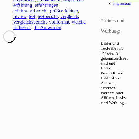
Impressum
erfahrung
,
erfahrungen
,
erfahrungsbericht
,
größer
,
kleiner
,
review
,
test
,
testbericht
,
vergleich
,
* Links und
vergleichsbericht
,
vollformat
,
welche
ist besser
|
11
Antworten
Werbung:
Bilder und
Texte die mit
"*" oder "i"
gekennzeichnet
sind und
Links/
Produktlinks/
Bildlinks zu
Amazon,
externen
Partnern oder
Affiliate-Links
sind Werbung.