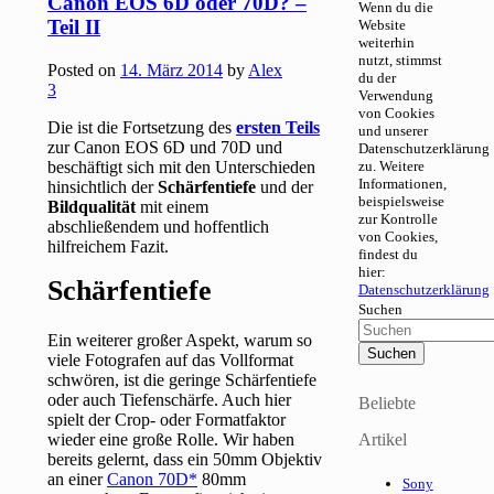
Canon EOS 6D oder 70D? –
Wenn du die
Teil II
Website
weiterhin
nutzt, stimmst
Posted on
14. März 2014
by
Alex
du der
3
Verwendung
von Cookies
Die ist die Fortsetzung des
ersten Teils
und unserer
zur Canon EOS 6D und 70D und
Datenschutzerklärung
beschäftigt sich mit den Unterschieden
zu. Weitere
Informationen,
hinsichtlich der
Schärfentiefe
und der
beispielsweise
Bildqualität
mit einem
zur Kontrolle
abschließendem und hoffentlich
von Cookies,
hilfreichem Fazit.
findest du
hier:
Schärfentiefe
Datenschutzerklärung
Suchen
Ein weiterer großer Aspekt, warum so
viele Fotografen auf das Vollformat
schwören, ist die geringe Schärfentiefe
oder auch Tiefenschärfe. Auch hier
Beliebte
spielt der Crop- oder Formatfaktor
wieder eine große Rolle. Wir haben
Artikel
bereits gelernt, dass ein 50mm Objektiv
an einer
Canon 70D
80mm
Sony