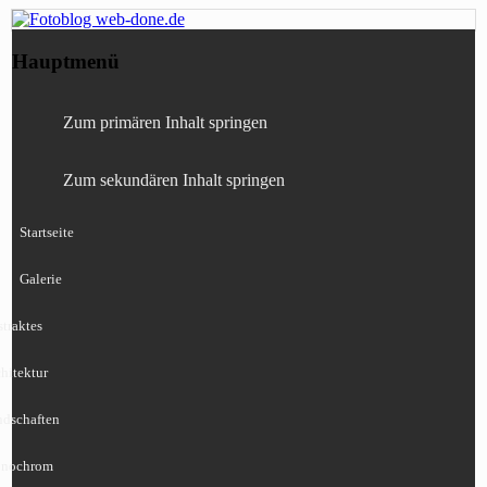
Fotografie, Blog, Lightroom, Tests,
Fotoblog web-done.de
Hauptmenü
Canon, Nikon, Sony
Zum primären Inhalt springen
Zum sekundären Inhalt springen
Startseite
Galerie
traktes
hitektur
ndschaften
nochrom