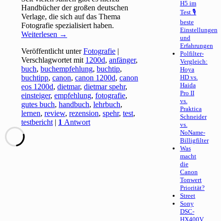
H5 im
Handbücher der großen deutschen
Test 🎙
Verlage, die sich auf das Thema
beste
Fotografie spezialisiert haben.
Einstellungen
Weiterlesen
→
und
Erfahrungen
Veröffentlicht unter
Fotografie
|
Polfilter-
Verschlagwortet mit
1200d
,
anfänger
,
Vergleich:
buch
,
buchempfehlung
,
buchtip
,
Hoya
buchtipp
,
canon
,
canon 1200d
,
canon
HD vs.
Haida
eos 1200d
,
dietmar
,
dietmar spehr
,
Pro II
einsteiger
,
empfehlung
,
fotografie
,
vs.
gutes buch
,
handbuch
,
lehrbuch
,
Praktica
lernen
,
review
,
rezension
,
spehr
,
test
,
Schneider
testbericht
|
1
Antwort
vs.
NoName-
Billigfilter
Was
macht
die
Canon
Tonwert
Priorität?
Street
Sony
DSC-
HX400V