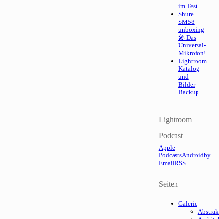
im Test
Shure
SM58
unboxing
🎤 Das
Universal-
Mikrofon!
Lightroom
Katalog
und
Bilder
Backup
Lightroom
Podcast
Apple
Podcasts
Android
by
Email
RSS
Seiten
Galerie
Abstrak