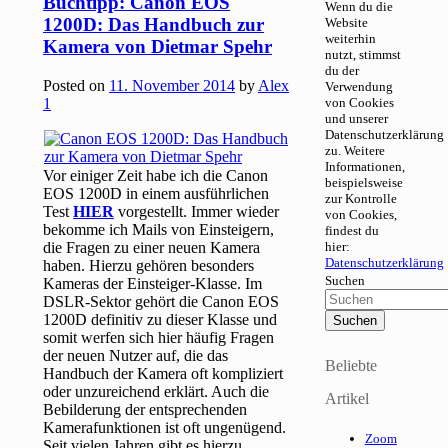
Buchtipp: Canon EOS
Wenn du die
1200D: Das Handbuch zur
Website
weiterhin
Kamera von Dietmar Spehr
nutzt, stimmst
du der
Posted on
11. November 2014
by
Alex
Verwendung
1
von Cookies
und unserer
Datenschutzerklärung
zu. Weitere
Informationen,
Vor einiger Zeit habe ich die Canon
beispielsweise
EOS 1200D in einem ausführlichen
zur Kontrolle
Test
HIER
vorgestellt. Immer wieder
von Cookies,
bekomme ich Mails von Einsteigern,
findest du
die Fragen zu einer neuen Kamera
hier:
Datenschutzerklärung
haben. Hierzu gehören besonders
Suchen
Kameras der Einsteiger-Klasse. Im
DSLR-Sektor gehört die Canon EOS
1200D definitiv zu dieser Klasse und
somit werfen sich hier häufig Fragen
der neuen Nutzer auf, die das
Beliebte
Handbuch der Kamera oft kompliziert
oder unzureichend erklärt. Auch die
Artikel
Bebilderung der entsprechenden
Kamerafunktionen ist oft ungenügend.
Zoom
Seit vielen Jahren gibt es hierzu