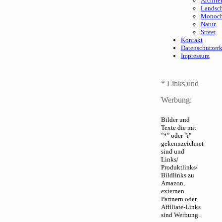
Archite
Landsch
Monoc
Natur
Street
Kontakt
Datenschutzer
Impressum
* Links und
Werbung:
Bilder und
Texte die mit
"*" oder "i"
gekennzeichnet
sind und
Links/
Produktlinks/
Bildlinks zu
Amazon,
externen
Partnern oder
Affiliate-Links
sind Werbung.