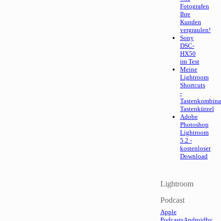
Fotografen
Ihre
Kunden
vergraulen!
Sony
DSC-
HX50
im Test
Meine
Lightroom
Shortcuts
-
Tastenkombina
Tastenkürzel
Adobe
Photoshop
Lightroom
5.2 -
kostenloser
Download
Lightroom
Podcast
Apple
Podcasts
Android
by