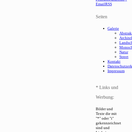
Email
RSS
Seiten
Galerie
Abstrak
Archite
Landsch
Monoc
Natur
Street
Kontakt
Datenschutzer
Impressum
* Links und
Werbung:
Bilder und
Texte die mit
"*" oder "i"
gekennzeichnet
sind und