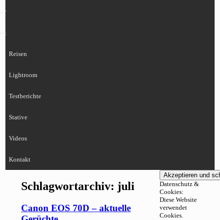
ur
eet
Reisen
Lightroom
Testberichte
Stative
Videos
Kontakt
Schlagwortarchiv:
juli
Datenschutz &
Cookies:
Diese Website
Canon EOS 70D – aktuelle
verwendet
Cookies.
Gerüchte