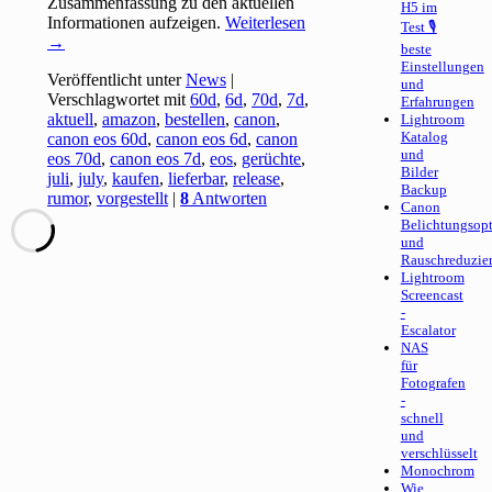
Zusammenfassung zu den aktuellen
H5 im
Informationen aufzeigen.
Weiterlesen
Test 🎙
→
beste
Einstellungen
Veröffentlicht unter
News
|
und
Verschlagwortet mit
60d
,
6d
,
70d
,
7d
,
Erfahrungen
aktuell
,
amazon
,
bestellen
,
canon
,
Lightroom
Katalog
canon eos 60d
,
canon eos 6d
,
canon
und
eos 70d
,
canon eos 7d
,
eos
,
gerüchte
,
Bilder
juli
,
july
,
kaufen
,
lieferbar
,
release
,
Backup
rumor
,
vorgestellt
|
8
Antworten
Canon
Belichtungsop
und
Rauschreduzie
Lightroom
Screencast
-
Escalator
NAS
für
Fotografen
-
schnell
und
verschlüsselt
Monochrom
Wie