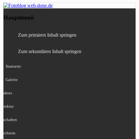
Fotografie, Blog, Lightroom, Tests,
Fotoblog web-done.de
Hauptmenü
Canon, Nikon, Sony
Zum primären Inhalt springen
Zum sekundären Inhalt springen
Startseite
Galerie
traktes
hitektur
ndschaften
nochrom