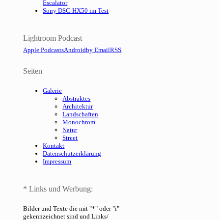
Escalator
Sony DSC-HX50 im Test
Lightroom Podcast
Apple Podcasts
Android
by Email
RSS
Seiten
Galerie
Abstraktes
Architektur
Landschaften
Monochrom
Natur
Street
Kontakt
Datenschutzerklärung
Impressum
* Links und Werbung:
Bilder und Texte die mit "*" oder "i"
gekennzeichnet sind und Links/