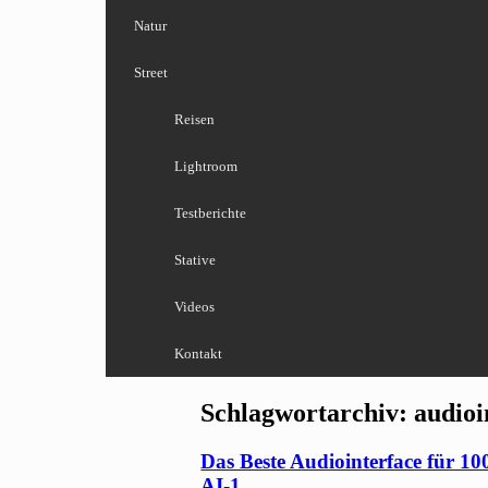
Natur
Street
Reisen
Lightroom
Testberichte
Stative
Videos
Kontakt
Schlagwortarchiv:
audioi
Das Beste Audiointerface für 100
AI-1