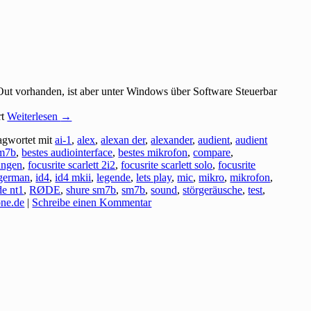
Out vorhanden, ist aber unter Windows über Software Steuerbar
rt
Weiterlesen
→
agwortet mit
ai-1
,
alex
,
alexan der
,
alexander
,
audient
,
audient
sm7b
,
bestes audiointerface
,
bestes mikrofon
,
compare
,
ungen
,
focusrite scarlett 2i2
,
focusrite scarlett solo
,
focusrite
german
,
id4
,
id4 mkii
,
legende
,
lets play
,
mic
,
mikro
,
mikrofon
,
de nt1
,
RØDE
,
shure sm7b
,
sm7b
,
sound
,
störgeräusche
,
test
,
ne.de
|
Schreibe einen Kommentar