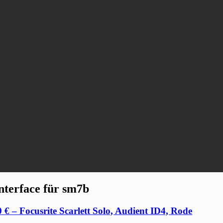
nterface für sm7b
 € – Focusrite Scarlett Solo, Audient ID4, Rode