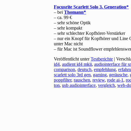
Focusrite Scarlett Solo 3. Generation
– bei
Thomann
– ca. 99 €
– sehr schöne Optik
– sehr kompakt
– sehr schlechter Kopfhörer-Verstärker
– nur ein Knopf für Kopfhörer und Line 
unter Mac nicht
– für Mac ist Soundflower empfehlenswe
Veröffentlicht unter
Testberichte
|
Verschl
id4
,
audient id4 mkii
,
audiointerface für 
comparison
,
deutsch
,
empfehlung
,
erfahr
scarlett solo 3rd gen
,
gaming
,
geräusche
,
poppfilter
,
rauschen
,
review
,
rode ai-1
,
ro
ton
,
usb audiointerface
,
vergleich
,
web-do