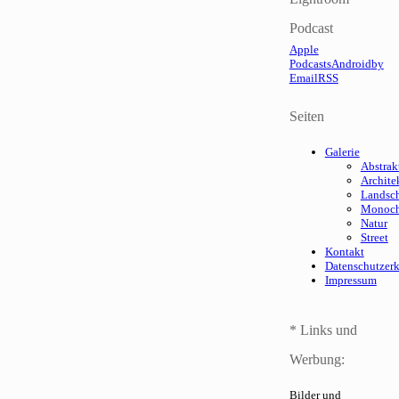
Podcast
Apple
Podcasts
Android
by
Email
RSS
Seiten
Galerie
Abstrak
Archite
Landsch
Monoc
Natur
Street
Kontakt
Datenschutzer
Impressum
* Links und
Werbung:
Bilder und