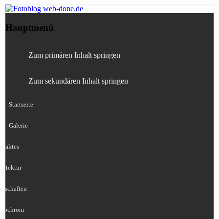
Fotografie, Blog, Lightroom, Tests,
Fotoblog web-done.de
Hauptmenü
Canon, Nikon, Sony
Zum primären Inhalt springen
Zum sekundären Inhalt springen
Startseite
Galerie
traktes
hitektur
ndschaften
nochrom