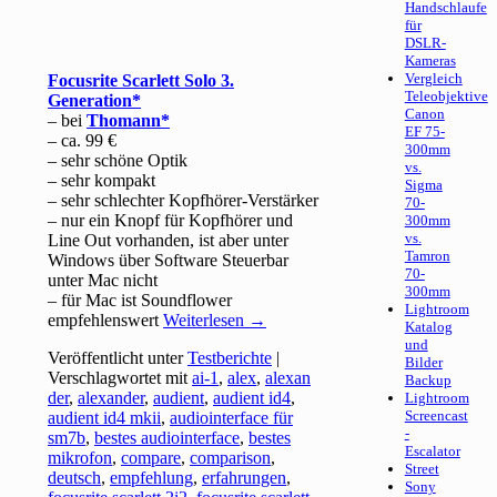
Handschlaufe
für
DSLR-
Kameras
Vergleich
Focusrite Scarlett Solo 3.
Teleobjektive
Generation
Canon
– bei
Thomann
EF 75-
– ca. 99 €
300mm
– sehr schöne Optik
vs.
– sehr kompakt
Sigma
– sehr schlechter Kopfhörer-Verstärker
70-
– nur ein Knopf für Kopfhörer und
300mm
vs.
Line Out vorhanden, ist aber unter
Tamron
Windows über Software Steuerbar
70-
unter Mac nicht
300mm
– für Mac ist Soundflower
Lightroom
empfehlenswert
Weiterlesen
→
Katalog
und
Veröffentlicht unter
Testberichte
|
Bilder
Verschlagwortet mit
ai-1
,
alex
,
alexan
Backup
der
,
alexander
,
audient
,
audient id4
,
Lightroom
Screencast
audient id4 mkii
,
audiointerface für
-
sm7b
,
bestes audiointerface
,
bestes
Escalator
mikrofon
,
compare
,
comparison
,
Street
deutsch
,
empfehlung
,
erfahrungen
,
Sony