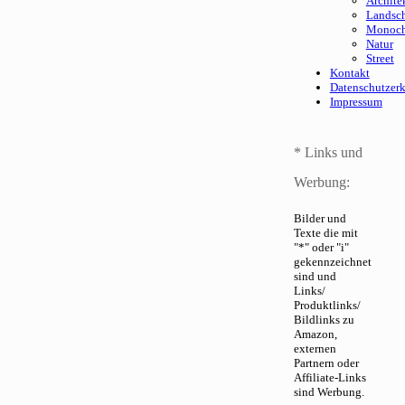
Archite
Landsch
Monoc
Natur
Street
Kontakt
Datenschutzer
Impressum
* Links und
Werbung:
Bilder und
Texte die mit
"*" oder "i"
gekennzeichnet
sind und
Links/
Produktlinks/
Bildlinks zu
Amazon,
externen
Partnern oder
Affiliate-Links
sind Werbung.