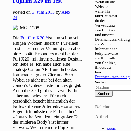
Fujifilm X20 im Test
Wenn du die
Website
weiterhin
Posted on
5. Juni 2013
by
Alex
nutzt, stimmst
23
du der
Verwendung
von Cookies
und unserer
Die
Fujifilm X20
ist nun schon seit
Datenschutzerklärung
einigen Wochen lieferbar. Für einen
zu. Weitere
Test ist es meiner Meinung nach aber
Informationen,
nie zu spät. Besonders nicht bei der
beispielsweise
zur Kontrolle
Fuji X20, mit ihrem zeitlosen Design.
von Cookies,
Ich liebe es. Ich habe auch eine
findest du
analoge Canon AE-1 und liebe das
hier:
Kameradesign der 70er und 80er.
Datenschutzerklärung
Wobei es nicht nur bei den alten
Suchen
Canon’s Unterschiede im Design gab.
Auch die X20 gibt es in zwei Farben:
silber und schwarz. Für mich
persönlich besteht hinsichtlich der
Farbwahl keine Alternative zu silber.
Beliebte
Eigentlich müsste die Farbe silber/
Artikel
schwarz heißen, denn ein großer Teil
des mittleren Body’s ist immer
schwarz. Wenn man die Fuji zum
Zoom