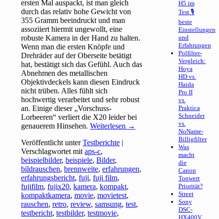
ersten Mal auspackt, ist man gleich
H5 im
durch das relativ hohe Gewicht von
Test 🎙
355 Gramm beeindruckt und man
beste
assoziiert hiermit ungewollt, eine
Einstellungen
robuste Kamera in der Hand zu halten.
und
Erfahrungen
Wenn man die ersten Knöpfe und
Polfilter-
Drehräder auf der Oberseite betätigt
Vergleich:
hat, bestätigt sich das Gefühl. Auch das
Hoya
Abnehmen des metallischen
HD vs.
Objektivdeckels kann diesen Eindruck
Haida
nicht trüben. Alles fühlt sich
Pro II
hochwertig verarbeitet und sehr robust
vs.
an. Einige dieser „Vorschuss-
Praktica
Schneider
Lorbeeren“ verliert die X20 leider bei
vs.
genauerem Hinsehen.
Weiterlesen
→
NoName-
Billigfilter
Veröffentlicht unter
Testberichte
|
Was
Verschlagwortet mit
aps-c
,
macht
beispielbilder
,
beispiele
,
Bilder
,
die
bildrauschen
,
brennweite
,
erfahrungen
,
Canon
erfahrungsbericht
,
fuji
,
fuji film
,
Tonwert
fujifilm
,
fujix20
,
kamera
,
kompakt
,
Priorität?
Street
kompaktkamera
,
movie
,
movietest
,
Sony
rauschen
,
retro
,
review
,
samsung
,
test
,
DSC-
testbericht
,
testbilder
,
testmovie
,
HX400V