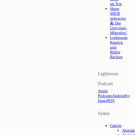
im Test
Shure
SM58
unboxing
🎤 Das
Universal-
Mikrofon!
Lightroom
Katalog
und
Bilder
Backup
Lightroom
Podcast
Apple
Podcasts
Android
by
Email
RSS
Seiten
Galerie
Abstrak