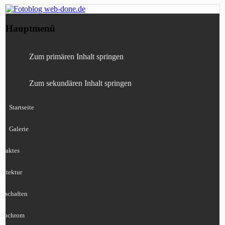
Fotografie, Blog, Lightroom, Tests,
Fotoblog web-done.de
Hauptmenü
Canon, Nikon, Sony
Zum primären Inhalt springen
Zum sekundären Inhalt springen
Startseite
Galerie
traktes
hitektur
ndschaften
nochrom