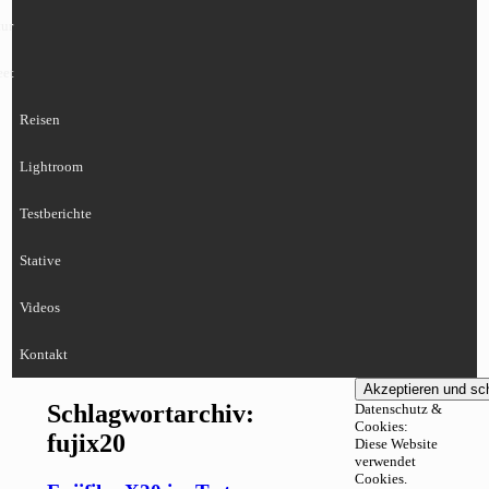
ur
eet
Reisen
Lightroom
Testberichte
Stative
Videos
Kontakt
Schlagwortarchiv:
Datenschutz &
Cookies:
fujix20
Diese Website
verwendet
Cookies.