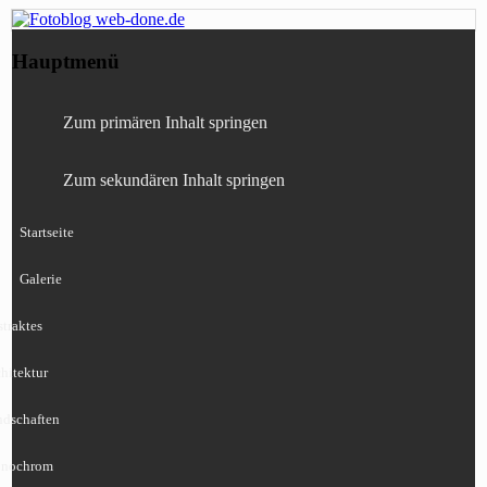
Fotografie, Blog, Lightroom, Tests,
Fotoblog web-done.de
Hauptmenü
Canon, Nikon, Sony
Zum primären Inhalt springen
Zum sekundären Inhalt springen
Startseite
Galerie
traktes
hitektur
ndschaften
nochrom