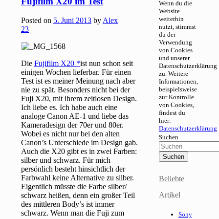
Fujifilm X20 im Test
Wenn du die
Website
weiterhin
Posted on
5. Juni 2013
by
Alex
nutzt, stimmst
23
du der
Verwendung
von Cookies
und unserer
Die
Fujifilm X20
ist nun schon seit
Datenschutzerklärung
einigen Wochen lieferbar. Für einen
zu. Weitere
Test ist es meiner Meinung nach aber
Informationen,
nie zu spät. Besonders nicht bei der
beispielsweise
zur Kontrolle
Fuji X20, mit ihrem zeitlosen Design.
von Cookies,
Ich liebe es. Ich habe auch eine
findest du
analoge Canon AE-1 und liebe das
hier:
Kameradesign der 70er und 80er.
Datenschutzerklärung
Wobei es nicht nur bei den alten
Suchen
Canon’s Unterschiede im Design gab.
Auch die X20 gibt es in zwei Farben:
silber und schwarz. Für mich
persönlich besteht hinsichtlich der
Farbwahl keine Alternative zu silber.
Beliebte
Eigentlich müsste die Farbe silber/
Artikel
schwarz heißen, denn ein großer Teil
des mittleren Body’s ist immer
schwarz. Wenn man die Fuji zum
Sony