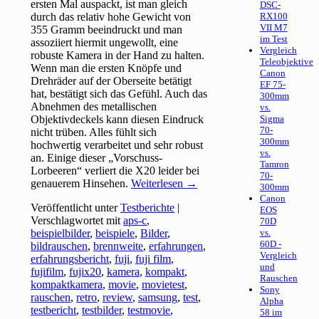
ersten Mal auspackt, ist man gleich
DSC-
durch das relativ hohe Gewicht von
RX100
VII M7
355 Gramm beeindruckt und man
im Test
assoziiert hiermit ungewollt, eine
Vergleich
robuste Kamera in der Hand zu halten.
Teleobjektive
Wenn man die ersten Knöpfe und
Canon
Drehräder auf der Oberseite betätigt
EF 75-
hat, bestätigt sich das Gefühl. Auch das
300mm
Abnehmen des metallischen
vs.
Objektivdeckels kann diesen Eindruck
Sigma
70-
nicht trüben. Alles fühlt sich
300mm
hochwertig verarbeitet und sehr robust
vs.
an. Einige dieser „Vorschuss-
Tamron
Lorbeeren“ verliert die X20 leider bei
70-
genauerem Hinsehen.
Weiterlesen
→
300mm
Canon
Veröffentlicht unter
Testberichte
|
EOS
Verschlagwortet mit
aps-c
,
70D
beispielbilder
,
beispiele
,
Bilder
,
vs.
60D -
bildrauschen
,
brennweite
,
erfahrungen
,
Vergleich
erfahrungsbericht
,
fuji
,
fuji film
,
und
fujifilm
,
fujix20
,
kamera
,
kompakt
,
Rauschen
kompaktkamera
,
movie
,
movietest
,
Sony
rauschen
,
retro
,
review
,
samsung
,
test
,
Alpha
testbericht
,
testbilder
,
testmovie
,
58 im