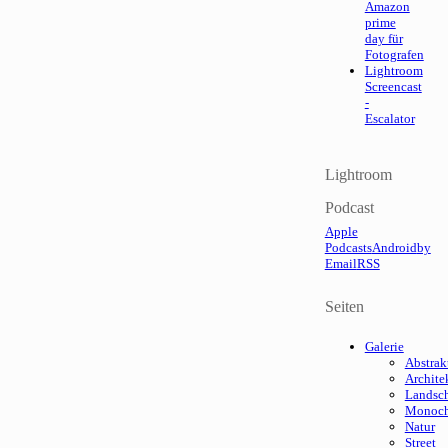
Amazon
prime
day für
Fotografen
Lightroom
Screencast
-
Escalator
Lightroom
Podcast
Apple
Podcasts
Android
by
Email
RSS
Seiten
Galerie
Abstrak
Archite
Landsch
Monoc
Natur
Street