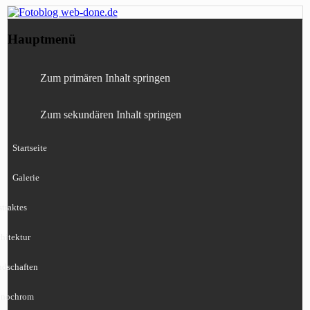
Fotografie, Blog, Lightroom, Tests,
Fotoblog web-done.de
Hauptmenü
Canon, Nikon, Sony
Zum primären Inhalt springen
Zum sekundären Inhalt springen
Startseite
Galerie
traktes
hitektur
ndschaften
nochrom