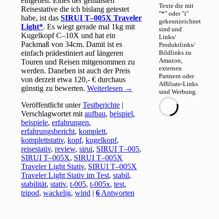
eingehen. Eines der genialsten
Texte die mit
Reisestative die ich bislang getestet
"*" oder "i"
habe, ist das
SIRUI T–005X Traveler
gekennzeichnet
Light
. Es wiegt gerade mal 1kg mit
sind und
Kugelkopf C–10X und hat ein
Links/
Packmaß von 34cm. Damit ist es
Produktlinks/
einfach prädestiniert auf längeren
Bildlinks zu
Amazon,
Touren und Reisen mitgenommen zu
externen
werden. Daneben ist auch der Preis
Partnern oder
von derzeit etwa 120,- € durchaus
Affiliate-Links
günstig zu bewerten.
Weiterlesen
→
sind Werbung.
Veröffentlicht unter
Testberichte
|
Verschlagwortet mit
aufbau
,
beispiel
,
beispiele
,
erfahrungen
,
erfahrungsbericht
,
komplett
,
komplettstativ
,
kopf
,
kugelkopf
,
reisestativ
,
review
,
sirui
,
SIRUI T–005
,
SIRUI T–005X
,
SIRUI T–005X
Traveler Light Stativ
,
SIRUI T–005X
Traveler Light Stativ im Test
,
stabil
,
stabilität
,
stativ
,
t-005
,
t-005x
,
test
,
tripod
,
wackelig
,
wind
|
6
Antworten