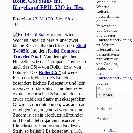
Rollei C5i Stativ mit
Wenn du die
Kugelkopf FPH–52Q im Test
Website
weiterhin
nutzt, stimmst
Posted on
23. Mai 2015
by
Alex
du der
10
Verwendung
von Cookies
In den letzten
und unserer
Wochen habe ich bereits über zwei
Datenschutzerklärung
zu. Weitere
kleine Reisestative berichtet, dem
Sirui
Informationen,
T–005X
und dem
Rollei Compact
beispielsweise
Traveler No. I
. Von dem gleichen
zur Kontrolle
Hersteller wie das Compact Traveler ist
von Cookies,
auch das C5i – von Rollei, bzw. von
findest du
Fotopro. Das
Rollei C5i
ist weder
hier:
Fisch noch Fleisch. Es ist kein
Datenschutzerklärung
besonders leichtes Reisestativ und kein
Suchen
massives Studiostativ – und beides will
es auch nicht sein. Es ist einfach ein
etwas stabileres Stativ mit akzeptablem
Gewicht zum mitnehmen, was auch an
Beliebte
windigen Tagen genutzt werden kann.
Zudem ist es ein absoluter Allrounder
Artikel
und beinhaltet sogar ein ausgereiftes
Einbeinstativ. Und warum ist dieses
DIE
Stativ so beliebt? Es kostet etwa 110,-