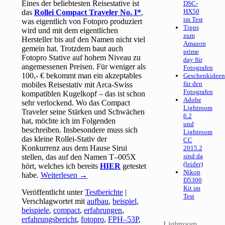
Eines der beliebtesten Reisestative ist
DSC-
HX50
das
Rollei Compact Traveler No. I
,
im Test
was eigentlich von Fotopro produziert
Tipps
wird und mit dem eigentlichen
zum
Hersteller bis auf den Namen nicht viel
Amazon
gemein hat. Trotzdem baut auch
prime
Fotopro Stative auf hohem Niveau zu
day für
angemessenen Preisen. Für weniger als
Fotografen
100,- € bekommt man ein akzeptables
Geschenkideen
für den
mobiles Reisestativ mit Arca-Swiss
Fotografen
kompatiblen Kugelkopf – das ist schon
Adobe
sehr verlockend. Wo das Compact
Lightroom
Traveler seine Stärken und Schwächen
6.2
hat, möchte ich im Folgenden
und
beschreiben. Insbesondere muss sich
Lightroom
das kleine Rollei-Stativ der
CC
Konkurrenz aus dem Hause Sirui
2015.2
sind da
stellen, das auf den Namen T–005X
(leider)
hört, welches ich bereits
HIER
getestet
Nikon
habe.
Weiterlesen
→
D5300
Kit im
Veröffentlicht unter
Testberichte
|
Test
Verschlagwortet mit
aufbau
,
beispiel
,
beispiele
,
compact
,
erfahrungen
,
erfahrungsbericht
,
fotopro
,
FPH–53P
,
Lightroom