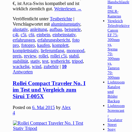
Handschlaufe
€, ist Arca-Swiss kompatibel und ist
für
wirklich ziemlich gut.
Weiterlesen
→
DSLR-
Kameras
Veröffentlicht unter
Testberichte
|
Vergleich
Verschlagwortet mit
aluminiumstativ
,
Teleobjektive
alustativ
,
anleitung
,
aufbau
,
beispiele
,
Canon
c4i
,
c5i
,
c6i
,
einbein
,
einbeinstativ
,
EF 75-
erfahrungen
,
erfahrungsbericht
,
foto
300mm
vs.
pro
,
fotopro
,
kaufen
,
komplett
,
Sigma
komplettstativ
,
lieferumfang
,
monopod
,
70-
preis
,
review
,
rollei
,
rollei c5i
,
stabil
,
300mm
stabilität
,
stativ
,
test
,
testbericht
,
tripod
,
vs.
wackelig
,
wind
,
zubehör
|
10
Tamron
Antworten
70-
300mm
Lightroom
Rollei Compact Traveler No. I
Katalog
im Test und Vergleich zum
und
Sirui T-005X
Bilder
Backup
Lightroom
Posted on
6. Mai 2015
by
Alex
Screencast
4
-
Escalator
Street
Sony