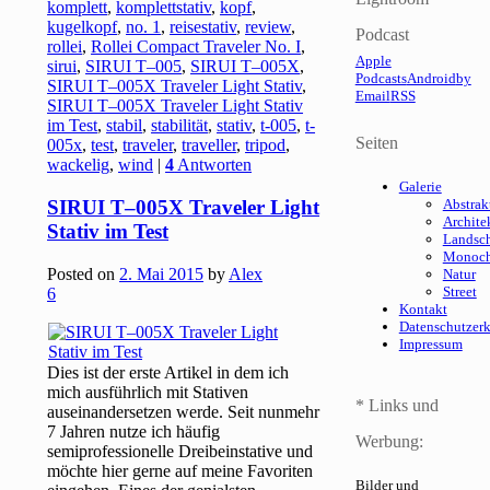
komplett
,
komplettstativ
,
kopf
,
kugelkopf
,
no. 1
,
reisestativ
,
review
,
Podcast
rollei
,
Rollei Compact Traveler No. I
,
Apple
sirui
,
SIRUI T–005
,
SIRUI T–005X
,
Podcasts
Android
by
SIRUI T–005X Traveler Light Stativ
,
Email
RSS
SIRUI T–005X Traveler Light Stativ
im Test
,
stabil
,
stabilität
,
stativ
,
t-005
,
t-
Seiten
005x
,
test
,
traveler
,
traveller
,
tripod
,
wackelig
,
wind
|
4
Antworten
Galerie
SIRUI T–005X Traveler Light
Abstrak
Archite
Stativ im Test
Landsch
Monoc
Posted on
2. Mai 2015
by
Alex
Natur
Street
6
Kontakt
Datenschutzer
Impressum
Dies ist der erste Artikel in dem ich
mich ausführlich mit Stativen
* Links und
auseinandersetzen werde. Seit nunmehr
7 Jahren nutze ich häufig
Werbung:
semiprofessionelle Dreibeinstative und
möchte hier gerne auf meine Favoriten
Bilder und