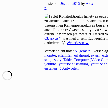
Posted on
26. Juli 2015
by
Alex
6
Es hat etwas gedau
zusammen hatte. Es hilft mir dabei mich 
ungünstigen Kameraperspektiven besser z
auch für andere Zwecke sehr gut zu verw
durchaus ziemlich preiswert ist. Derzeit 
Objektiv
, was hierfür sehr gut geeign
optimieren 😉
Weiterlesen
→
Veröffentlicht unter
Allgemein
|
Verschlag
monitor
,
erfahrgen
,
erfahrung
,
extern
,
ext
setup
,
sony
,
Tablet Computer (Video Gam
youtube
,
youtube ausstattung
,
youtube eq
erstellen
|
6
Antworten