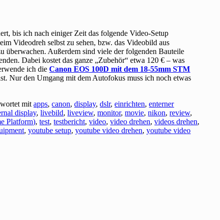
ert, bis ich nach einiger Zeit das folgende Video-Setup
beim Videodreh selbst zu sehen, bzw. das Videobild aus
u überwachen. Außerdem sind viele der folgenden Bauteile
enden. Dabei kostet das ganze „Zubehör“ etwa 120 € – was
verwende ich die
Canon EOS 100D mit dem 18-55mm STM
et ist. Nur den Umgang mit dem Autofokus muss ich noch etwas
wortet mit
apps
,
canon
,
display
,
dslr
,
einrichten
,
enterner
ernal display
,
livebild
,
liveview
,
monitor
,
movie
,
nikon
,
review
,
e Platform)
,
test
,
testbericht
,
video
,
video drehen
,
videos drehen
,
uipment
,
youtube setup
,
youtube video drehen
,
youtube video