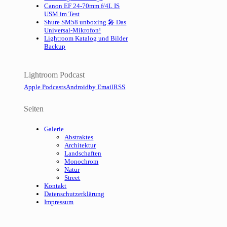
Canon EF 24-70mm f/4L IS
USM im Test
Shure SM58 unboxing 🎤 Das
Universal-Mikrofon!
Lightroom Katalog und Bilder
Backup
Lightroom Podcast
Apple Podcasts
Android
by Email
RSS
Seiten
Galerie
Abstraktes
Architektur
Landschaften
Monochrom
Natur
Street
Kontakt
Datenschutzerklärung
Impressum