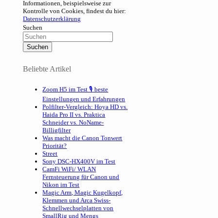
Informationen, beispielsweise zur
Kontrolle von Cookies, findest du hier:
Datenschutzerklärung
Suchen
Beliebte Artikel
Zoom H5 im Test 🎙 beste
Einstellungen und Erfahrungen
Polfilter-Vergleich: Hoya HD vs.
Haida Pro II vs. Praktica
Schneider vs. NoName-
Billigfilter
Was macht die Canon Tonwert
Priorität?
Street
Sony DSC-HX400V im Test
CamFi WiFi/ WLAN
Fernsteuerung für Canon und
Nikon im Test
Magic Arm, Magic Kugelkopf,
Klemmen und Arca Swiss-
Schnellwechselplatten von
SmallRig und Mengs