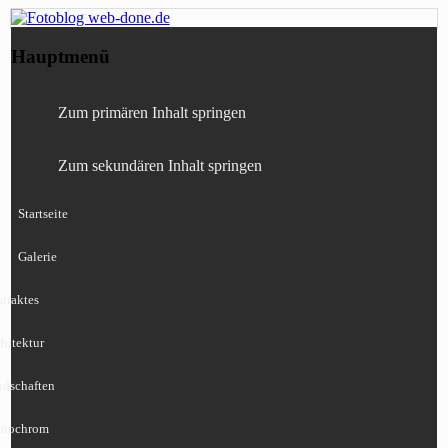
Fotografie, Blog, Lightroom, Tests,
Fotoblog web-done.de
Hauptmenü
Canon, Nikon, Sony
Zum primären Inhalt springen
Zum sekundären Inhalt springen
Startseite
Galerie
traktes
hitektur
ndschaften
nochrom