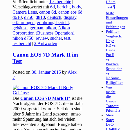
Veröffentlicht unter
Testberichte
|
H5 im
Verschlagwortet mit
6d
,
bericht
,
body
,
Test 🎙
Camera Lens
,
canon 6d
,
canon eos 6d
,
beste
d610
,
d750
,
d810
,
deutsch
,
display
,
Einstellungen
erfahrungen
,
erfahrungsbericht
,
und
Erfahrungen
gehäuse
,
german
,
nikon
,
Nikon
Polfilter-
Corporation (Business Operation)
,
Vergleich:
nikon d750
,
review
,
sucher
,
test
,
Hoya
testbericht
|
3
Antworten
HD vs.
Haida
Canon EOS 7D Mark II im
Pro II
vs.
Test
Praktica
Schneider
Posted on
30. Januar 2015
by
Alex
vs.
7
NoName-
Billigfilter
Was
macht
die
Die
Canon EOS 7D Mark II
ist die
Canon
Nachfolgerin der EOS 7D, die im Jahr
Tonwert
2009 vorgestellt wurde. Seit dem sind
Priorität?
über 5 Jahre ins Land gezogen, umso
Street
mehr Spannung hat sich bei vielen
Sony
Interessenten aufgebaut. Einige haben
DSC-
HX400V
in der Zwischenzeit resigniert, andere