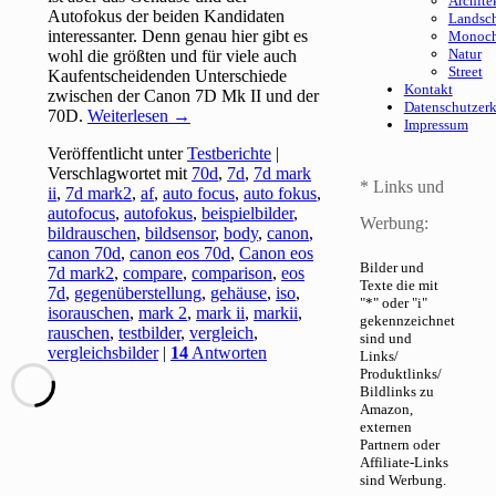
Archite
Autofokus der beiden Kandidaten
Landsch
interessanter. Denn genau hier gibt es
Monoc
Natur
wohl die größten und für viele auch
Street
Kaufentscheidenden Unterschiede
Kontakt
zwischen der Canon 7D Mk II und der
Datenschutzer
70D.
Weiterlesen
→
Impressum
Veröffentlicht unter
Testberichte
|
Verschlagwortet mit
70d
,
7d
,
7d mark
* Links und
ii
,
7d mark2
,
af
,
auto focus
,
auto fokus
,
autofocus
,
autofokus
,
beispielbilder
,
Werbung:
bildrauschen
,
bildsensor
,
body
,
canon
,
canon 70d
,
canon eos 70d
,
Canon eos
Bilder und
7d mark2
,
compare
,
comparison
,
eos
Texte die mit
7d
,
gegenüberstellung
,
gehäuse
,
iso
,
"*" oder "i"
isorauschen
,
mark 2
,
mark ii
,
markii
,
gekennzeichnet
rauschen
,
testbilder
,
vergleich
,
sind und
vergleichsbilder
|
14
Antworten
Links/
Produktlinks/
Bildlinks zu
Amazon,
externen
Partnern oder
Affiliate-Links
sind Werbung.