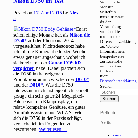
Nikon D750 im Test
Wenn du die
Website
weiterhin
Posted on
17. April 2015
by
Alex
nutzt, stimmst
3
du der
Verwendung
Es ist
von Cookies
schon einige Monate her, als
Nikon die
und unserer
D750
auf der Photokina 2014
Datenschutzerklärung
vorgestellt hat. Nichtsdestotrotz habe
zu. Weitere
ich mir die Kamera die letzten Wochen
Informationen,
beispielsweise
etwas genauer angeschaut, wobei ich
zur Kontrolle
sie bereits mit der
Canon EOS 6D
von Cookies,
verglichen
habe. Dabei platziert sich
findest du
die D750 im hauseigenen
hier:
Produkprogramm zwischen der
D610
Datenschutzerklärung
und der
D810
. Was die D750
Suchen
interessant macht, ist eigentlich schnell
gesagt: ein sehr guter 24 Megapixel-
Bildsensor, ein Klappdisplay, ein
relativ kompaktes Gehäuse, ein gutes
Autofokussystem und WLAN. Wie
Beliebte
sich die D750 in der Praxis schlägt,
Artikel
versuche ich im Folgenden zu
beschreiben.
Weiterlesen
→
Zoom