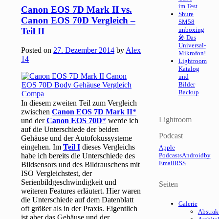
im Test
Canon EOS 7D Mark II vs.
Shure
Canon EOS 70D Vergleich –
SM58
Teil II
unboxing
🎤 Das
Universal-
Posted on
27. Dezember 2014
by
Alex
Mikrofon!
14
Lightroom
Katalog
und
Bilder
Backup
In diesem zweiten Teil zum Vergleich
zwischen
Canon EOS 7D Mark II
Lightroom
und der
Canon EOS 70D
werde ich
auf die Unterschiede der beiden
Podcast
Gehäuse und der Autofokussysteme
eingehen. Im
Teil I
dieses Vergleichs
Apple
habe ich bereits die Unterschiede des
Podcasts
Android
by
Email
RSS
Bildsensors und des Bildrauschens mit
ISO Vergleichstest, der
Serienbildgeschwindigkeit und
Seiten
weiteren Features erläutert. Hier waren
die Unterschiede auf dem Datenblatt
Galerie
oft größer als in der Praxis. Eigentlich
Abstrak
ist aber das Gehäuse und der