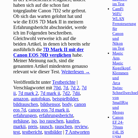
im Test
haben sich auf die schon fast
CamFi
totgeglaubte Canon 7D2 sehr gefreut.
WiFi/
Ob sich das warten gelohnt hat und
WLAN
wie die EOS 7D Mark II in meinem
Fernsteuerung
Erfahrungsbericht abschneidet, werde
für
ich im Folgenden beschreiben.
Canon
Gleichwohl verweise ich auf die
und
Nikon
beiden Artikel, in denen ich bereits sehr
im Test
ausführlich die
7D Mark II mit der
Magic
Canon EOS 70D verglichen
habe.
Arm,
Meiner Meinung nach, sind die
Magic
genannten Artikel mindestens genauso
Kugelkopf,
relevant wie dieser Test.
Weiterlesen
→
Klemmen
und
Veröffentlicht unter
Testberichte
|
Arca
Verschlagwortet mit
70d
,
7d
,
7d 2
,
7d
Swiss-
Schnellwechsel
ii
,
7d mark 2
,
7d mark ii
,
7d2
,
7dii
,
von
amazon
,
autofokus
,
beispielbilder
,
SmallRig
bildrauschen
,
bildsensor
,
body
,
canon
und
eos 7d
,
canon eos 7d mark ii
,
Mengs
erfahrungen
,
erfahrungsbericht
,
Canon
gehäuse
,
iso
,
iso rauschen
,
kaufen
,
EF 24-
markii
,
preis
,
rausch
,
rauschen
,
review
,
70mm
test
,
testbericht
,
testbilder
|
7
Antworten
f/4L IS
USM