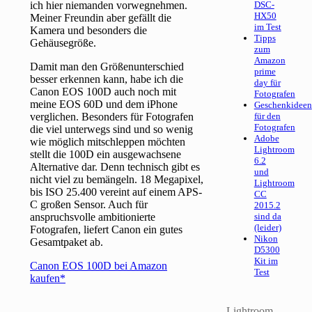
ich hier niemanden vorwegnehmen.
DSC-
HX50
Meiner Freundin aber gefällt die
im Test
Kamera und besonders die
Tipps
Gehäusegröße.
zum
Amazon
Damit man den Größenunterschied
prime
besser erkennen kann, habe ich die
day für
Canon EOS 100D auch noch mit
Fotografen
meine EOS 60D und dem iPhone
Geschenkideen
verglichen. Besonders für Fotografen
für den
Fotografen
die viel unterwegs sind und so wenig
Adobe
wie möglich mitschleppen möchten
Lightroom
stellt die 100D ein ausgewachsene
6.2
Alternative dar. Denn technisch gibt es
und
nicht viel zu bemängeln. 18 Megapixel,
Lightroom
bis ISO 25.400 vereint auf einem APS-
CC
C großen Sensor. Auch für
2015.2
anspruchsvolle ambitionierte
sind da
(leider)
Fotografen, liefert Canon ein gutes
Nikon
Gesamtpaket ab.
D5300
Kit im
Canon EOS 100D bei Amazon
Test
kaufen
Lightroom