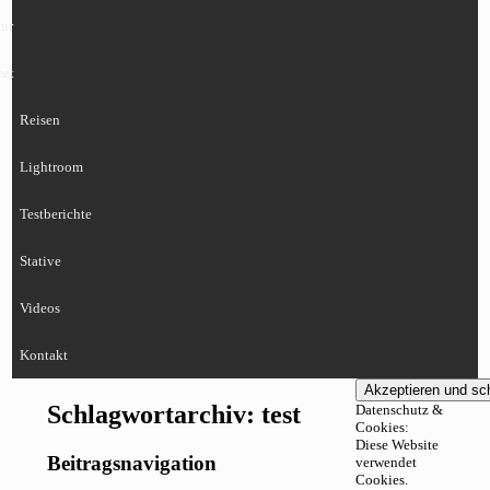
ur
eet
Reisen
Lightroom
Testberichte
Stative
Videos
Kontakt
Schlagwortarchiv:
test
Datenschutz &
Cookies:
Diese Website
Beitragsnavigation
verwendet
Cookies.