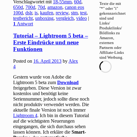
Verschlagwortet mit
18-55mm
,
60d
,
Texte die mit
650d
,
700d
,
70d
,
amazon
,
canon eos
"*" oder "i"
100d
,
dslr
,
is
,
kaufen
,
review
,
stm
,
test
,
gekennzeichnet
testbericht
,
unboxing
,
vergleich
,
video
|
sind und
Links/
1
Antwort
Produktlinks/
Bildlinks zu
Tutorial – Lightroom 5 beta –
Amazon,
Erste Eindrücke und neue
externen
Partnern oder
Funktionen
Affiliate-Links
sind Werbung.
Posted on
16. April 2013
by
Alex
4
Gestern wurde von Adobe die
Lightroom 5 beta zum
Download
freigegeben. Diese Version ist zwar
kostenlos und benötigt keine
Seriennummer, jedoch sollte diese noch
nicht produktiv verwendet werden. Die
aktuelle finale Version ist noch immer
Lightroom 4
. Ich bin in diesem Tutorial
auf die wichtigsten Neuerungen
eingegangen, die sich durchaus sehen
lassen können. Ich erkläre die
Smart-