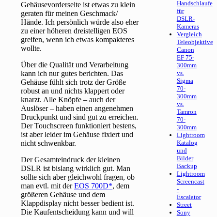
Handschlaufe
Gehäusevorderseite ist etwas zu klein
für
geraten für meinen Geschmack/
DSLR-
Hände. Ich persönlich würde also eher
Kameras
zu einer höheren dreistelligen EOS
Vergleich
greifen, wenn ich etwas kompakteres
Teleobjektive
wollte.
Canon
EF 75-
Über die Qualität und Verarbeitung
300mm
kann ich nur gutes berichten. Das
vs.
Sigma
Gehäuse fühlt sich trotz der Größe
70-
robust an und nichts klappert oder
300mm
knarzt. Alle Knöpfe – auch der
vs.
Auslöser – haben einen angenehmen
Tamron
Druckpunkt und sind gut zu erreichen.
70-
Der Touchscreen funktioniert bestens,
300mm
ist aber leider im Gehäuse fixiert und
Lightroom
nicht schwenkbar.
Katalog
und
Bilder
Der Gesamteindruck der kleinen
Backup
DSLR ist bislang wirklich gut. Man
Lightroom
sollte sich aber gleichwohl fragen, ob
Screencast
man evtl. mit der
EOS 700D
, dem
-
größeren Gehäuse und dem
Escalator
Klappdisplay nicht besser bedient ist.
Street
Die Kaufentscheidung kann und will
Sony