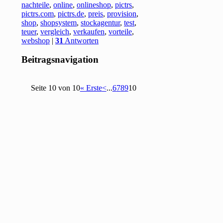
nachteile
,
online
,
onlineshop
,
pictrs
,
pictrs.com
,
pictrs.de
,
preis
,
provision
,
shop
,
shopsystem
,
stockagentur
,
test
,
teuer
,
vergleich
,
verkaufen
,
vorteile
,
webshop
|
31
Antworten
Beitragsnavigation
Seite 10 von 10
« Erste
<
...
6
7
8
9
10