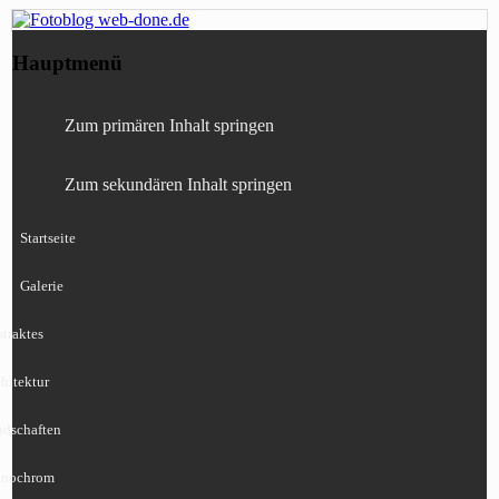
Fotografie, Blog, Lightroom, Tests,
Fotoblog web-done.de
Hauptmenü
Canon, Nikon, Sony
Zum primären Inhalt springen
Zum sekundären Inhalt springen
Startseite
Galerie
traktes
hitektur
ndschaften
nochrom