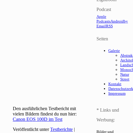
Podcast
Apple
Podcasts
Android
by
Email
RSS
Seiten
Galerie
Abstrak
Archite
Landsch
Monoc
Natur
Street
Kontakt
Datenschutzer
Impressum
Den ausführlichen Testbericht mit
* Links und
vielen Bildern findest du nun hier:
Canon EOS 100D im Test
Werbung:
Veröffentlicht unter
Testberichte
|
Bilder und