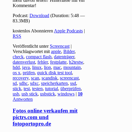
mehr davon sehen? Hinterlasse mir ein
Kommentar!
Podcast:
Download
(Duration: 5:48 —
83.3MB)
kostenlos Abonnieren
Apple Podcasts
|
RSS
Veröffentlicht unter
Screencast
|
Verschlagwortet mit
apple
,
Bilder
,
check
,
compact flash
,
datenträger
,
datenverlust
,
fehler
,
festplatte
,
h2testw
,
hdd
,
java
,
linux
,
lion
,
mac
,
mountain
,
os x
,
prüfen
,
quick disk test tool
,
recovery
,
scan
,
scandisk
,
screencast
,
sd
,
sdhc
,
sdxc
,
speicherkarten
,
ssd
,
stick
,
test
,
testen
,
tutorial
,
überprüfen
,
usb
,
usb stick
,
usbstick
,
windows
|
10
Antworten
Fotos online verkaufen mit
pictrs.com und
fotoportopro.de