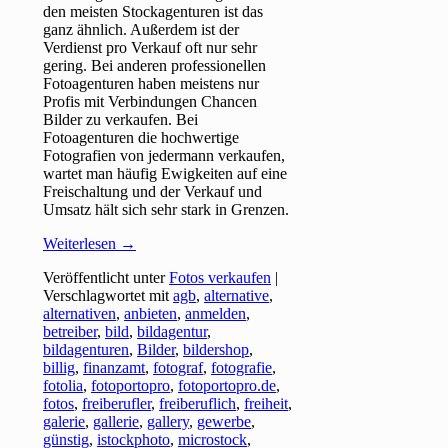
den meisten Stockagenturen ist das
ganz ähnlich. Außerdem ist der
Verdienst pro Verkauf oft nur sehr
gering. Bei anderen professionellen
Fotoagenturen haben meistens nur
Profis mit Verbindungen Chancen
Bilder zu verkaufen. Bei
Fotoagenturen die hochwertige
Fotografien von jedermann verkaufen,
wartet man häufig Ewigkeiten auf eine
Freischaltung und der Verkauf und
Umsatz hält sich sehr stark in Grenzen.
Weiterlesen
→
Veröffentlicht unter
Fotos verkaufen
|
Verschlagwortet mit
agb
,
alternative
,
alternativen
,
anbieten
,
anmelden
,
betreiber
,
bild
,
bildagentur
,
bildagenturen
,
Bilder
,
bildershop
,
billig
,
finanzamt
,
fotograf
,
fotografie
,
fotolia
,
fotoportopro
,
fotoportopro.de
,
fotos
,
freiberufler
,
freiberuflich
,
freiheit
,
galerie
,
gallerie
,
gallery
,
gewerbe
,
günstig
,
istockphoto
,
microstock
,