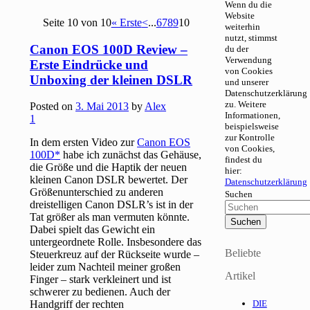
Wenn du die
Website
Seite 10 von 10
« Erste
<
...
6
7
8
9
10
weiterhin
nutzt, stimmst
Canon EOS 100D Review –
du der
Verwendung
Erste Eindrücke und
von Cookies
Unboxing der kleinen DSLR
und unserer
Datenschutzerklärung
zu. Weitere
Posted on
3. Mai 2013
by
Alex
Informationen,
1
beispielsweise
zur Kontrolle
In dem ersten Video zur
Canon EOS
von Cookies,
100D
habe ich zunächst das Gehäuse,
findest du
die Größe und die Haptik der neuen
hier:
kleinen Canon DSLR bewertet. Der
Datenschutzerklärung
Größenunterschied zu anderen
Suchen
dreistelligen Canon DSLR’s ist in der
Tat größer als man vermuten könnte.
Dabei spielt das Gewicht ein
untergeordnete Rolle. Insbesondere das
Beliebte
Steuerkreuz auf der Rückseite wurde –
leider zum Nachteil meiner großen
Artikel
Finger – stark verkleinert und ist
schwerer zu bedienen. Auch der
Handgriff der rechten
DIE