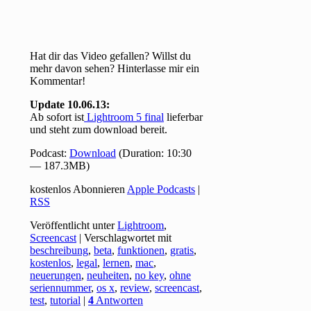
Hat dir das Video gefallen? Willst du
mehr davon sehen? Hinterlasse mir ein
Kommentar!
Update 10.06.13:
Ab sofort ist
Lightroom 5 final
lieferbar
und steht zum download bereit.
Podcast:
Download
(Duration: 10:30
— 187.3MB)
kostenlos Abonnieren
Apple Podcasts
|
RSS
Veröffentlicht unter
Lightroom
,
Screencast
|
Verschlagwortet mit
beschreibung
,
beta
,
funktionen
,
gratis
,
kostenlos
,
legal
,
lernen
,
mac
,
neuerungen
,
neuheiten
,
no key
,
ohne
seriennummer
,
os x
,
review
,
screencast
,
test
,
tutorial
|
4
Antworten