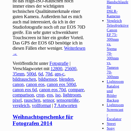
ist das High-ISO-Rauschen noch
Handschlaufe
immer eines der wichtigsten
für
technischen Qualitätsmerkmale einer
DSLR-
Kameras
guten Kamera. Außerdem hat es mich
Vergleich
auch mal interessiert, da ich in der
Teleobjektive
Studiofotografie noch oft zur EOS 70D
Canon
greife. Ein sehr guter schwenkbarer
EF 75-
Touchscreen ist hier ein großer Vorteil.
300mm
Das GPS der EOS 6D benötige ich in
vs.
diesen Fällen eher weniger.
Weiterlesen
Sigma
→
70-
300mm
vs.
Veröffentlicht unter
Fotografie
|
Tamron
Verschlagwortet mit
12800
,
25600
,
70-
35mm
,
500d
,
6d
,
70d
,
aps-c
,
300mm
bildrauschen
,
bildsensor
,
blenden
,
Lightroom
canon
,
canon eos
,
canon eos 500d
,
Katalog
canon eos 6d
,
canon eos 70d
,
compare
,
und
comparison
,
crop
,
eos
,
iso
,
lightroom
,
Bilder
pixel
,
rauschen
,
sensor
,
sensorgröße
,
Backup
Lightroom
vergleich
,
vollformat
|
7
Antworten
Screencast
-
Weihnachtsgeschenke für
Escalator
Fotografen 2014
Street
Sony