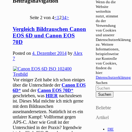
Beitragsnavigation
Wenn du die
Website
weiterhin
nutzt, stimmst
Seite 2 von 4
<
1
2
3
4
>
du der
Verwendung
Vergleich Bildrauschen Canon
von Cookies
EOS 6D und Canon EOS
und unserer
Datenschutzerklärung
70D
zu. Weitere
Informationen,
Posted on
4. Dezember 2014
by
Alex
beispielsweise
7
zur Kontrolle
von Cookies,
findest du
hier:
Datenschutzerklärung
Vor einiger Zeit habe ich schon einiges
Suchen
über die Unterschiede der
Canon EOS
6D
und der
Canon EOS 70D
geschrieben, was
HIER
nachzulesen
ist. Dieses Mal möchte ich mich gerne
mit dem Bildrauschen
Beliebte
auseinandersetzen. Natürlich ist es ein
unfairer Kampf: Vollformat gegen
Artikel
APS-C. Aber wie Groß ist der
Unterschied in der Praxis? Irgendwie
DIE