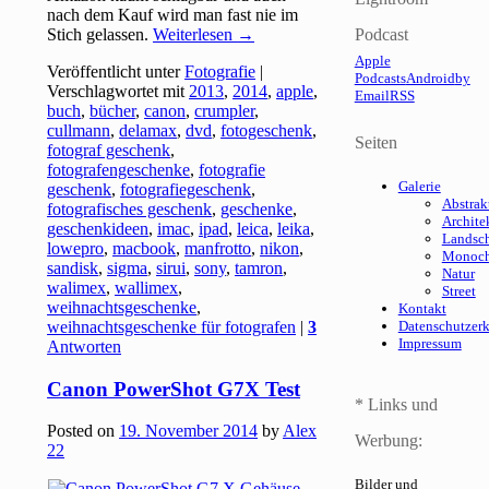
nach dem Kauf wird man fast nie im
Stich gelassen.
Weiterlesen
→
Podcast
Apple
Veröffentlicht unter
Fotografie
|
Podcasts
Android
by
Verschlagwortet mit
2013
,
2014
,
apple
,
Email
RSS
buch
,
bücher
,
canon
,
crumpler
,
cullmann
,
delamax
,
dvd
,
fotogeschenk
,
Seiten
fotograf geschenk
,
fotografengeschenke
,
fotografie
Galerie
geschenk
,
fotografiegeschenk
,
Abstrak
fotografisches geschenk
,
geschenke
,
Archite
geschenkideen
,
imac
,
ipad
,
leica
,
leika
,
Landsch
lowepro
,
macbook
,
manfrotto
,
nikon
,
Monoc
sandisk
,
sigma
,
sirui
,
sony
,
tamron
,
Natur
walimex
,
wallimex
,
Street
weihnachtsgeschenke
,
Kontakt
weihnachtsgeschenke für fotografen
|
3
Datenschutzer
Impressum
Antworten
Canon PowerShot G7X Test
* Links und
Posted on
19. November 2014
by
Alex
Werbung:
22
Bilder und