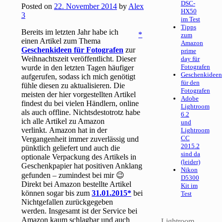
DSC-
Posted on
22. November 2014
by
Alex
HX50
3
im Test
Tipps
Bereits im letzten Jahr habe ich
zum
einen Artikel zum Thema
Amazon
Geschenkideen für Fotografen
zur
prime
Weihnachtszeit veröffentlicht. Dieser
day für
Fotografen
wurde in den letzten Tagen häufiger
Geschenkideen
aufgerufen, sodass ich mich genötigt
für den
fühle diesen zu aktualisieren. Die
Fotografen
meisten der hier vorgestellten Artikel
Adobe
findest du bei vielen Händlern, online
Lightroom
als auch offline. Nichtsdestotrotz habe
6.2
ich alle Artikel zu Amazon
und
verlinkt. Amazon hat in der
Lightroom
CC
Vergangenheit immer zuverlässig und
2015.2
pünktlich geliefert und auch die
sind da
optionale Verpackung des Artikels in
(leider)
Geschenkpapier hat positiven Anklang
Nikon
gefunden – zumindest bei mir 😉
D5300
Direkt bei Amazon bestellte Artikel
Kit im
können sogar bis zum
31.01.2015
bei
Test
Nichtgefallen zurückgegeben
werden. Insgesamt ist der Service bei
Amazon kaum schlagbar und auch
Lightroom