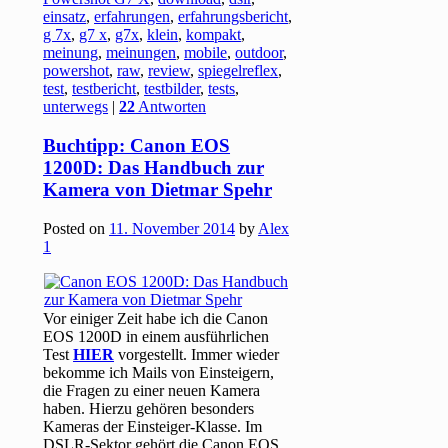
einsatz
,
erfahrungen
,
erfahrungsbericht
,
g 7x
,
g7 x
,
g7x
,
klein
,
kompakt
,
meinung
,
meinungen
,
mobile
,
outdoor
,
powershot
,
raw
,
review
,
spiegelreflex
,
test
,
testbericht
,
testbilder
,
tests
,
unterwegs
|
22
Antworten
Buchtipp: Canon EOS
1200D: Das Handbuch zur
Kamera von Dietmar Spehr
Posted on
11. November 2014
by
Alex
1
Vor einiger Zeit habe ich die Canon
EOS 1200D in einem ausführlichen
Test
HIER
vorgestellt. Immer wieder
bekomme ich Mails von Einsteigern,
die Fragen zu einer neuen Kamera
haben. Hierzu gehören besonders
Kameras der Einsteiger-Klasse. Im
DSLR-Sektor gehört die Canon EOS