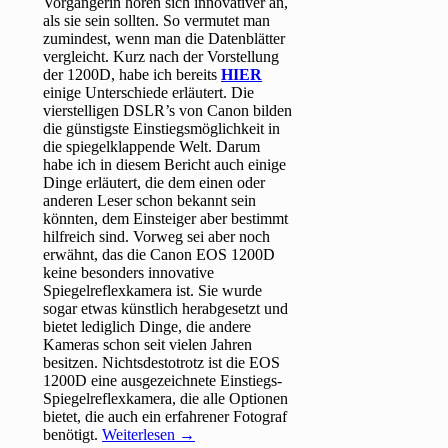
Vorgängerin hören sich innovativer an,
als sie sein sollten. So vermutet man
zumindest, wenn man die Datenblätter
vergleicht. Kurz nach der Vorstellung
der 1200D, habe ich bereits
HIER
einige Unterschiede erläutert. Die
vierstelligen DSLR’s von Canon bilden
die günstigste Einstiegsmöglichkeit in
die spiegelklappende Welt. Darum
habe ich in diesem Bericht auch einige
Dinge erläutert, die dem einen oder
anderen Leser schon bekannt sein
könnten, dem Einsteiger aber bestimmt
hilfreich sind. Vorweg sei aber noch
erwähnt, das die Canon EOS 1200D
keine besonders innovative
Spiegelreflexkamera ist. Sie wurde
sogar etwas künstlich herabgesetzt und
bietet lediglich Dinge, die andere
Kameras schon seit vielen Jahren
besitzen. Nichtsdestotrotz ist die EOS
1200D eine ausgezeichnete Einstiegs-
Spiegelreflexkamera, die alle Optionen
bietet, die auch ein erfahrener Fotograf
benötigt.
Weiterlesen
→