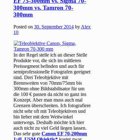
EF 75-300mm vs. Sigma 70-
300mm vs. Tamron 70-
300mm
Posted on
30. September 2014
by
Alex
10
In der Regel stelle ich an dieser Stelle
Produkte vor, die sich im mittleren
Preissegment befinden und auch für
semiprofessionelle Fotografen geeignet
sind. Drei Teleobjektive mit
Brennweiten von 70mm/75mm bis
300mm ohne Bildstabilisator für um
die 100 € passen da nicht so ganz ins
Konzept. Aber man muss auch mal
Grenzen überschreiten. Ich fotografiere
nicht sehr oft mit Teleobjektiven und
bin lieber mit dem Weitwinkel
unterwegs. Deshalb möchte ich hier
auch nicht zu viel Geld liegen lassen.
Das sehr gute
Canon EF 70-200mm
1:4L USM Objektiv
kostet zwar