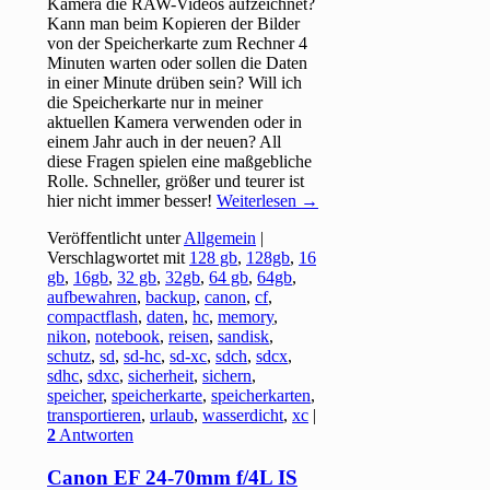
Kamera die RAW-Videos aufzeichnet?
Kann man beim Kopieren der Bilder
von der Speicherkarte zum Rechner 4
Minuten warten oder sollen die Daten
in einer Minute drüben sein? Will ich
die Speicherkarte nur in meiner
aktuellen Kamera verwenden oder in
einem Jahr auch in der neuen? All
diese Fragen spielen eine maßgebliche
Rolle. Schneller, größer und teurer ist
hier nicht immer besser!
Weiterlesen
→
Veröffentlicht unter
Allgemein
|
Verschlagwortet mit
128 gb
,
128gb
,
16
gb
,
16gb
,
32 gb
,
32gb
,
64 gb
,
64gb
,
aufbewahren
,
backup
,
canon
,
cf
,
compactflash
,
daten
,
hc
,
memory
,
nikon
,
notebook
,
reisen
,
sandisk
,
schutz
,
sd
,
sd-hc
,
sd-xc
,
sdch
,
sdcx
,
sdhc
,
sdxc
,
sicherheit
,
sichern
,
speicher
,
speicherkarte
,
speicherkarten
,
transportieren
,
urlaub
,
wasserdicht
,
xc
|
2
Antworten
Canon EF 24-70mm f/4L IS