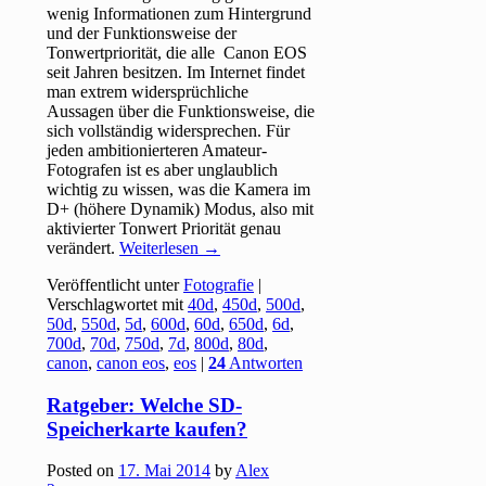
wenig Informationen zum Hintergrund
und der Funktionsweise der
Tonwertpriorität, die alle Canon EOS
seit Jahren besitzen. Im Internet findet
man extrem widersprüchliche
Aussagen über die Funktionsweise, die
sich vollständig widersprechen. Für
jeden ambitionierteren Amateur-
Fotografen ist es aber unglaublich
wichtig zu wissen, was die Kamera im
D+ (höhere Dynamik) Modus, also mit
aktivierter Tonwert Priorität genau
verändert.
Weiterlesen
→
Veröffentlicht unter
Fotografie
|
Verschlagwortet mit
40d
,
450d
,
500d
,
50d
,
550d
,
5d
,
600d
,
60d
,
650d
,
6d
,
700d
,
70d
,
750d
,
7d
,
800d
,
80d
,
canon
,
canon eos
,
eos
|
24
Antworten
Ratgeber: Welche SD-
Speicherkarte kaufen?
Posted on
17. Mai 2014
by
Alex