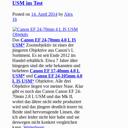
USM im Test
Posted on
14. April 2014
by
Alex
16
Das
Canon EF 24-70mm 4.0 L IS
USM
Zoomobjektiv ist eines der
jüngeren Objektive aus Canon’s L
Sortiment. Es ist seit Ende 2012 im
Handel erhältlich. Etwa 7 Jahre älter
hingegen sind die sehr bekannten und
beliebten
Canon EF 17-40mm 4.0 L
USM
und
Canon EF 24-105mm 4.0
L IS USM
Objektive. Alle drei
Objektive liegen vor meiner Nase. Klar
gibt es noch das Canon Canon EF 24-
70mm 2.8 L USM und das Mk II,
wobei das ältere nicht mehr produziert
wird und das jüngere deutlich teurer ist.
Beide sind hervorragende Linsen, die
ich aber leider nicht hier habe und sie
deswegen nicht konkret vergleichen
kann.
Weiterlesen
→