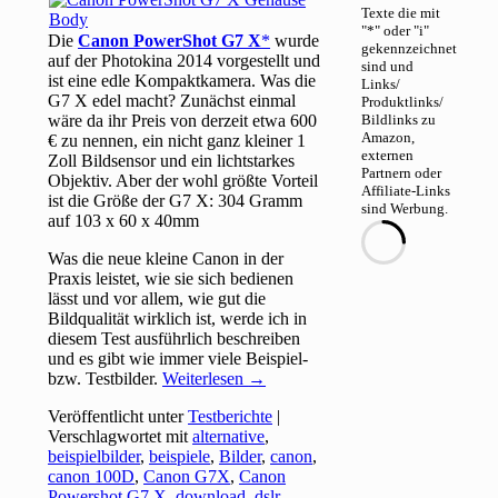
Texte die mit
"*" oder "i"
Die
Canon PowerShot G7 X
wurde
gekennzeichnet
auf der Photokina 2014 vorgestellt und
sind und
ist eine edle Kompaktkamera. Was die
Links/
G7 X edel macht? Zunächst einmal
Produktlinks/
wäre da ihr Preis von derzeit etwa 600
Bildlinks zu
Amazon,
€ zu nennen, ein nicht ganz kleiner 1
externen
Zoll Bildsensor und ein lichtstarkes
Partnern oder
Objektiv. Aber der wohl größte Vorteil
Affiliate-Links
ist die Größe der G7 X: 304 Gramm
sind Werbung.
auf 103 x 60 x 40mm
Was die neue kleine Canon in der
Praxis leistet, wie sie sich bedienen
lässt und vor allem, wie gut die
Bildqualität wirklich ist, werde ich in
diesem Test ausführlich beschreiben
und es gibt wie immer viele Beispiel-
bzw. Testbilder.
Weiterlesen
→
Veröffentlicht unter
Testberichte
|
Verschlagwortet mit
alternative
,
beispielbilder
,
beispiele
,
Bilder
,
canon
,
canon 100D
,
Canon G7X
,
Canon
Powershot G7 X
,
download
,
dslr
,