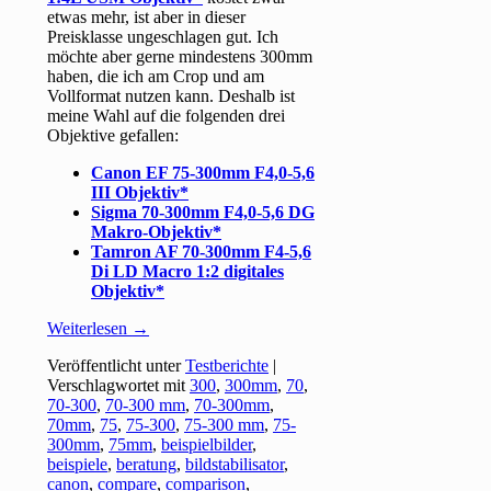
etwas mehr, ist aber in dieser
Preisklasse ungeschlagen gut. Ich
möchte aber gerne mindestens 300mm
haben, die ich am Crop und am
Vollformat nutzen kann. Deshalb ist
meine Wahl auf die folgenden drei
Objektive gefallen:
Canon EF 75-300mm F4,0-5,6
III Objektiv
Sigma 70-300mm F4,0-5,6 DG
Makro-Objektiv
Tamron AF 70-300mm F4-5,6
Di LD Macro 1:2 digitales
Objektiv
Weiterlesen
→
Veröffentlicht unter
Testberichte
|
Verschlagwortet mit
300
,
300mm
,
70
,
70-300
,
70-300 mm
,
70-300mm
,
70mm
,
75
,
75-300
,
75-300 mm
,
75-
300mm
,
75mm
,
beispielbilder
,
beispiele
,
beratung
,
bildstabilisator
,
canon
,
compare
,
comparison
,