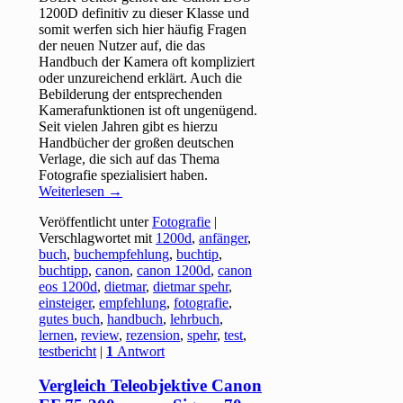
1200D definitiv zu dieser Klasse und
somit werfen sich hier häufig Fragen
der neuen Nutzer auf, die das
Handbuch der Kamera oft kompliziert
oder unzureichend erklärt. Auch die
Bebilderung der entsprechenden
Kamerafunktionen ist oft ungenügend.
Seit vielen Jahren gibt es hierzu
Handbücher der großen deutschen
Verlage, die sich auf das Thema
Fotografie spezialisiert haben.
Weiterlesen
→
Veröffentlicht unter
Fotografie
|
Verschlagwortet mit
1200d
,
anfänger
,
buch
,
buchempfehlung
,
buchtip
,
buchtipp
,
canon
,
canon 1200d
,
canon
eos 1200d
,
dietmar
,
dietmar spehr
,
einsteiger
,
empfehlung
,
fotografie
,
gutes buch
,
handbuch
,
lehrbuch
,
lernen
,
review
,
rezension
,
spehr
,
test
,
testbericht
|
1
Antwort
Vergleich Teleobjektive Canon