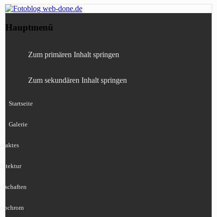
Fotografie, Blog, Lightroom, Tests,
Fotoblog web-done.de
Hauptmenü
Canon, Nikon, Sony
Zum primären Inhalt springen
Zum sekundären Inhalt springen
Startseite
Galerie
traktes
hitektur
ndschaften
nochrom