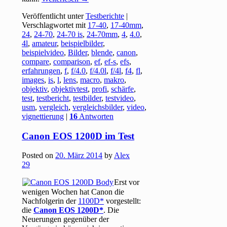
Veröffentlicht unter
Testberichte
|
Verschlagwortet mit
17-40
,
17-40mm
,
24
,
24-70
,
24-70 is
,
24-70mm
,
4
,
4.0
,
4l
,
amateur
,
beispielbilder
,
beispielvideo
,
Bilder
,
blende
,
canon
,
compare
,
comparison
,
ef
,
ef-s
,
efs
,
erfahrungen
,
f
,
f/4.0
,
f/4.0l
,
f/4l
,
f4
,
fl
,
images
,
is
,
l
,
lens
,
macro
,
makro
,
objektiv
,
objektivtest
,
profi
,
schärfe
,
test
,
testbericht
,
testbilder
,
testvideo
,
usm
,
vergleich
,
vergleichsbilder
,
video
,
vignettierung
|
16
Antworten
Canon EOS 1200D im Test
Posted on
20. März 2014
by
Alex
29
Erst vor
wenigen Wochen hat Canon die
Nachfolgerin der
1100D
vorgestellt:
die
Canon EOS 1200D
. Die
Neuerungen gegenüber der