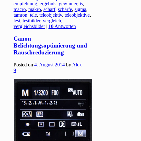
empfehlung
,
ergebnis
,
gewinner
,
is
,
macro
,
makro
,
scharf
,
schärfe
,
sigma
,
tamron
,
tele
,
teleobjektiv
,
teleobjektive
,
test
,
testbilder
,
vergleich
,
vergleichsbilder
|
10
Antworten
Canon
Belichtungsoptimierung und
Rauschreduzierung
Posted on
4. August 2014
by
Alex
9