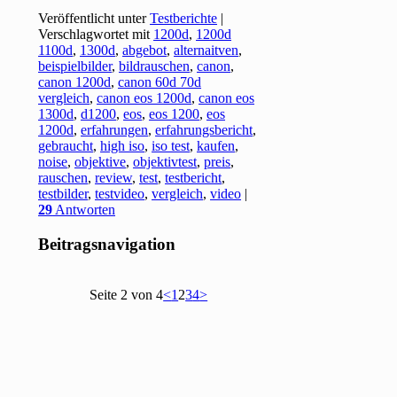
Veröffentlicht unter
Testberichte
|
Verschlagwortet mit
1200d
,
1200d
1100d
,
1300d
,
abgebot
,
alternaitven
,
beispielbilder
,
bildrauschen
,
canon
,
canon 1200d
,
canon 60d 70d
vergleich
,
canon eos 1200d
,
canon eos
1300d
,
d1200
,
eos
,
eos 1200
,
eos
1200d
,
erfahrungen
,
erfahrungsbericht
,
gebraucht
,
high iso
,
iso test
,
kaufen
,
noise
,
objektive
,
objektivtest
,
preis
,
rauschen
,
review
,
test
,
testbericht
,
testbilder
,
testvideo
,
vergleich
,
video
|
29
Antworten
Beitragsnavigation
Seite 2 von 4
<
1
2
3
4
>